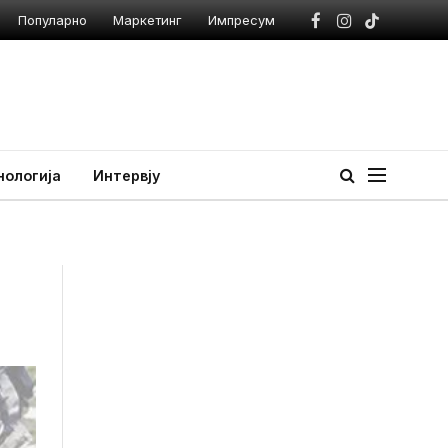
Популарно
Маркетинг
Импресум
Facebook
Instagram
TikTok
нологија
Интервју