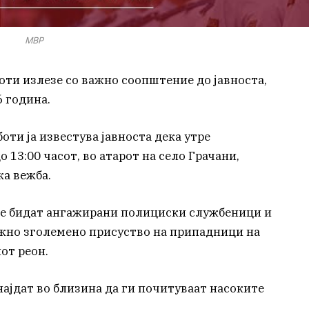
МВР
ти излезе со важно соопштение до јавноста,
6 година.
ти ја известува јавноста дека утре
до 13:00 часот, во атарот на село Грачани,
ка вежба.
 ќе бидат ангажирани полициски службеници и
ожно зголемено присуство на припадници на
от реон.
најдат во близина да ги почитуваат насоките