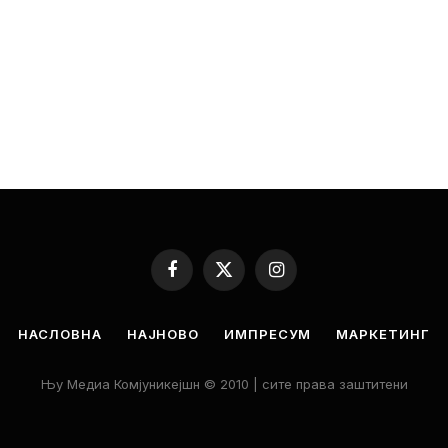
Facebook
X
Instagram
(Twitter)
НАСЛОВНА
НАЈНОВО
ИМПРЕСУМ
МАРКЕТИНГ
Њу Медиа Комјуникејшн © 2010 | сите права заштитени