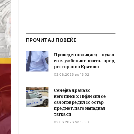
ПРОЧИТАЈ ПОВЕЌЕ
Приведен полицаец – пукал
со службениот пиштол пред
ресторан во Кратово
02.08.2026 во 16:02
Семејна драма во
неготинско: Пијан син се
самоповредил со остар
предмет, па го нападнал
татка си
02.08.2026 во 15:50