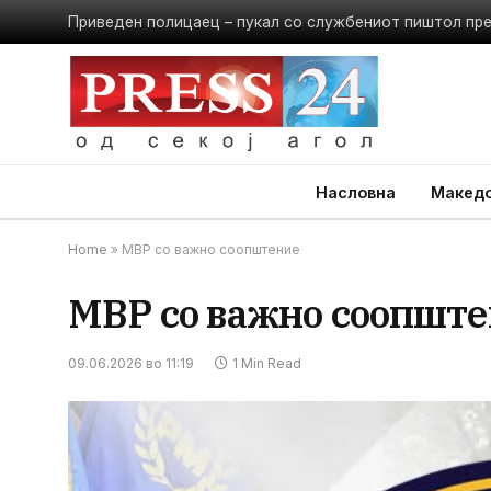
Приведен полицаец – пукал со службениот пиштол пр
Насловна
Македо
Home
»
МВР со важно соопштение
МВР со важно соопшт
09.06.2026 во 11:19
1 Min Read