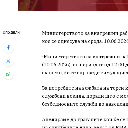
Министерството за внатрешни рабо
СПОДЕЛИ
кое се однесува на среда, 10.06.202
-Министерството за внатрешни рабо
(10.06.2026), во периодот од 12:00 
скопско, ќе се спроведе симулацис
За потребите на вежбата на терен
службени возила, поради што е м
безбедносните служби во наведени
Апелираме до граѓаните кои ќе се 
на службените лица, велат од МВР.