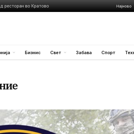
Најново
ед ресторан во Кратово
нија
Бизнис
Свет
Забава
Спорт
Тех
ение