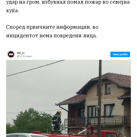
удар на гром, избувнал помал пожар во семејна
куќа.
Според првичните информации, во
инцидентот нема повредени лица.