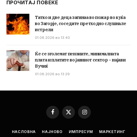
ПРОЧИТАЈ ПОВЕЌЕ
Татко и две деца загинаа во пожар во куќа
во Загорје, соседите претходно слушнале
истрели
01.08.2026 во 13:40
Ќе се зголемат пензиите, минималната
плата и платите во јавниот сектор – најави
Вучиќ
01.08.2026 во 13:29
Facebook
X
Instagram
(Twitter)
НАСЛОВНА
НАЈНОВО
ИМПРЕСУМ
МАРКЕТИНГ