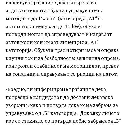
известува граѓаните дека во врска со
задолжителната обука за управување на
мотоцикл до 125cm³ (категорија „А1“ со
автоматски менувач, до 11 kW), обука и
потврди можат да спроведуваат и издаваат
автошколи кои имаат лиценци за „А1“
категорија. Обуката трае четири часа и опфаќа
клучни теми за безбедноста: заштитна опрема,
контрола и стабилност на мотоциклот, превоз
на сопатник и справување со ризици на патот.
-Воедно, ги информираме граѓаните дека
потребно е кандидатот да достави лекарско
уверение, како и потврда дека нема забрана за
управување од „Б“ категорија. Доколку лицето
кое се стекнало со потврда добие забрана за „Б“