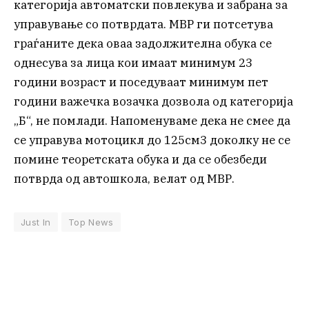
категорија автоматски повлекува и забрана за
управување со потврдата. МВР ги потсетува
граѓаните дека оваа задолжителна обука се
однесува за лица кои имаат минимум 23
години возраст и поседуваат минимум пет
години важечка возачка дозвола од категорија
„Б“, не помлади. Напоменуваме дека не смее да
се управува мотоцикл до 125см3 доколку не се
помине теоретската обука и да се обезбеди
потврда од автошкола, велат од МВР.
Just In
Top News