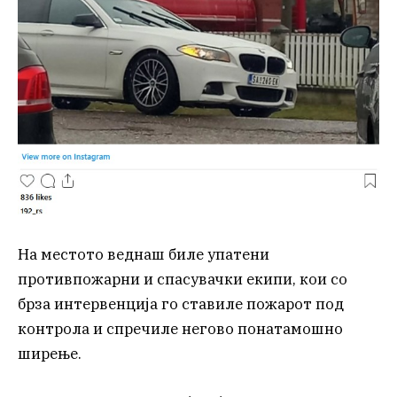
На местото веднаш биле упатени
противпожарни и спасувачки екипи, кои со
брза интервенција го ставиле пожарот под
контрола и спречиле негово понатамошно
ширење.