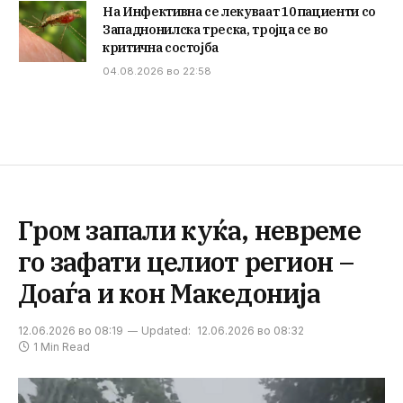
На Инфективна се лекуваат 10 пациенти со
Западнонилска треска, тројца се во
критична состојба
04.08.2026 во 22:58
Гром запали куќа, невреме
го зафати целиот регион –
Доаѓа и кон Македонија
12.06.2026 во 08:19
Updated:
12.06.2026 во 08:32
1 Min Read