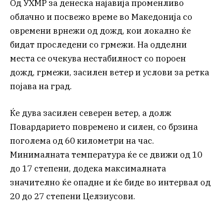
Од УХМР за денеска најавија променливо
облачно и посвежо време во Македонија со
овремени врнежи од дожд, кои локално ќе
бидат проследени со грмежи. На одделни
места се очекува нестабилност со пороен
дожд, грмежи, засилен ветер и услови за ретка
појава на град.
Ќе дува засилен северен ветер, а долж
Повардарието повремено и силен, со брзина
поголема од 60 километри на час.
Минималната температура ќе се движи од 10
до 17 степени, додека максималната
значително ќе опадне и ќе биде во интервал од
20 до 27 степени Целзиусови.