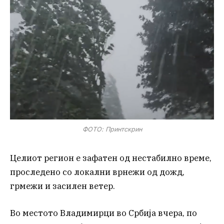
ФОТО: Принтскрин
Целиот регион е зафатен од нестабилно време,
проследено со локални врнежи од дожд,
грмежи и засилен ветер.
Во местото Владимирци во Србија вчера, по