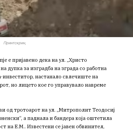
Принтскрин,
пје е пријавено дека на ул. „Христо
а дупка за изградба на зграда со работна
а-инвеститор, настанало свлечиште на
ерот, но лицето кое го управувало навреме
и од тротоарот на ул. „Митрополит Теодосиј
ненски“, а паднала и бандера која оштетила
ст на Е.М.. Известени се јавен обвинител,