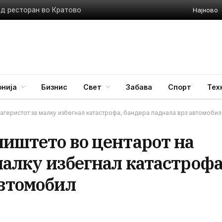
Најново
ед ресторан во Кратово
нија
Бизнис
Свет
Забава
Спорт
Тех
Багеристот за малку избегнал катастрофа, бандера паднала врз автомобил
чиштето во центарот на
 малку избегнал катастрофа
автомобил