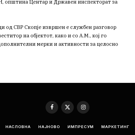
ВН, општина Центар и Државен инспекторат за
и од СВР Скопје извршен е службен разговор
веститор на објектот, како и со А.М., кој го
 дополнителни мерки и активности за целосно
Facebook
X
Instagram
(Twitter)
НАСЛОВНА
НАЈНОВО
ИМПРЕСУМ
МАРКЕТИНГ