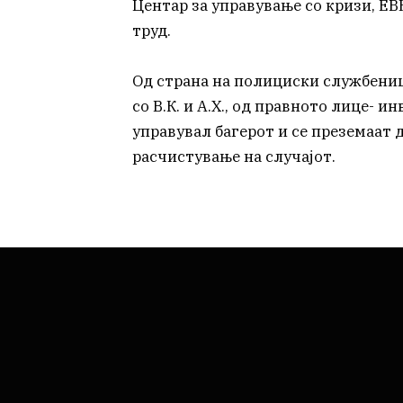
Центар за управување со кризи, Е
труд.
Од страна на полициски службениц
со В.К. и А.Х., од правното лице- ин
управувал багерот и се преземаат
расчистување на случајот.