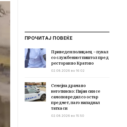
ПРОЧИТАЈ ПОВЕЌЕ
Приведен полицаец – пукал
со службениот пиштол пред
ресторан во Кратово
02.08.2026 во 16:02
Семејна драма во
неготинско: Пијан син се
самоповредил со остар
предмет, па го нападнал
татка си
02.08.2026 во 15:50