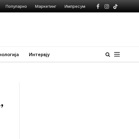
Популарно
Маркетинг
Импресум
Facebook
Instagram
TikTok
нологија
Интервју
,