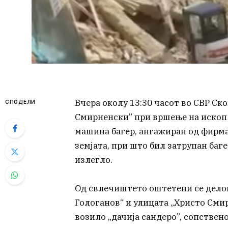
Вчера околу 13:30 часот во СВР Ско
СПОДЕЛИ
Смирненски” при вршење на ископ н
машина багер, ангажиран од фирм
земјата, при што бил затрупан баг
излегло.
Од свлечиштето оштетени се делов
Гологанов“ и улицата „Христо Смир
возило „дачија сандеро”, сопствено