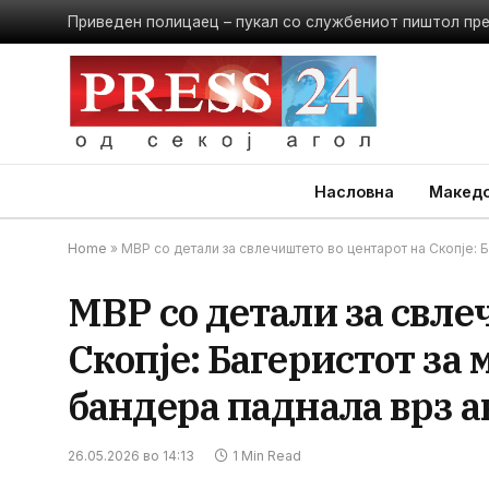
Приведен полицаец – пукал со службениот пиштол пр
Насловна
Македо
Home
»
МВР со детали за свлечиштето во центарот на Скопје: 
МВР со детали за свле
Скопје: Багеристот за
бандера паднала врз 
26.05.2026 во 14:13
1 Min Read