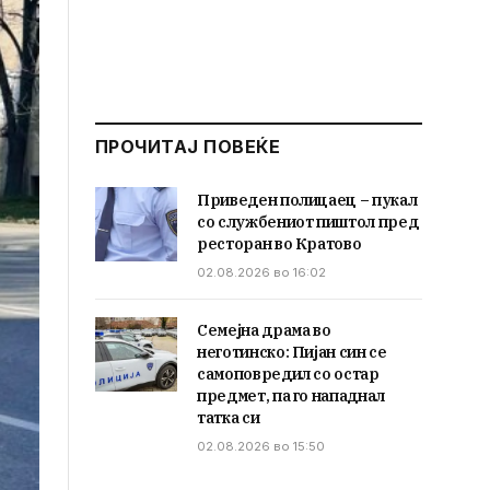
ПРОЧИТАЈ ПОВЕЌЕ
Приведен полицаец – пукал
со службениот пиштол пред
ресторан во Кратово
02.08.2026 во 16:02
Семејна драма во
неготинско: Пијан син се
самоповредил со остар
предмет, па го нападнал
татка си
02.08.2026 во 15:50