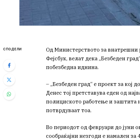
Од Министерството за внатрешни р
СПОДЕЛИ
Фејсбук, велат дека „Безбеден гра
побезбедна иднина.
– „Безбеден град“ е проект за кој д
Денес тој претставува еден од на
полициското работење и заштита н
потврдуваат тоа.
Во периодот од февруари до јуни ов
сообраќајни незгоди е намален за 