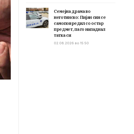
Семејна драма во
неготинско: Пијан син се
самоповредил со остар
предмет, па го нападнал
татка си
02.08.2026 во 15:50