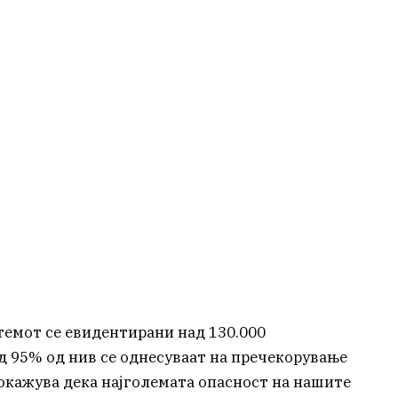
темот се евидентирани над 130.000
д 95% од нив се однесуваат на пречекорување
покажува дека најголемата опасност на нашите