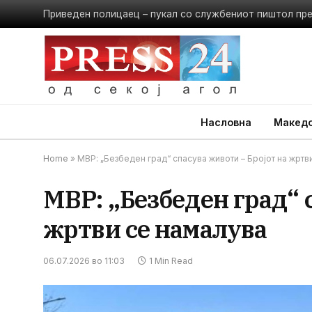
Насловна
Македо
Home
»
МВР: „Безбеден град“ спасува животи – Бројот на жртв
МВР: „Безбеден град“ 
жртви се намалува
06.07.2026 во 11:03
1 Min Read