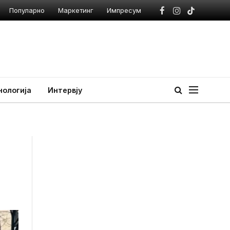
Популарно
Маркетинг
Импресум
Facebook
Instagram
TikTok
нологија
Интервју