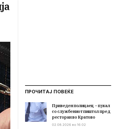
ја
ПРОЧИТАЈ ПОВЕЌЕ
Приведен полицаец – пукал
со службениот пиштол пред
ресторан во Кратово
02.08.2026 во 16:02