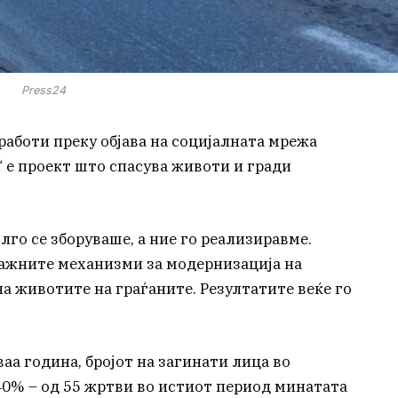
Press24
аботи преку објава на социјалната мрежа
д“ е проект што спасува животи и гради
олго се зборуваше, а ние го реализиравме.
јважните механизми за модернизација на
а животите на граѓаните. Резултатите веќе го
аа година, бројот на загинати лица во
40% – од 55 жртви во истиот период минатата