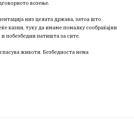
одговорното возење.
нтација низ целата држава, затоа што
еќе казни, туку да имаме помалку сообраќајни
 и побезбедни патишта за сите.
 спасува животи. Безбедноста нема