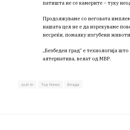
патишта не се камерите – туку не
Продолжуваме со неговата имплеме
нашата цел не е да изрекуваме пов
несреќи, помалку изгубени животи
„Безбеден град“ е технологија што
алтернатива, велат од МВР.
Just In
Top News
Влада