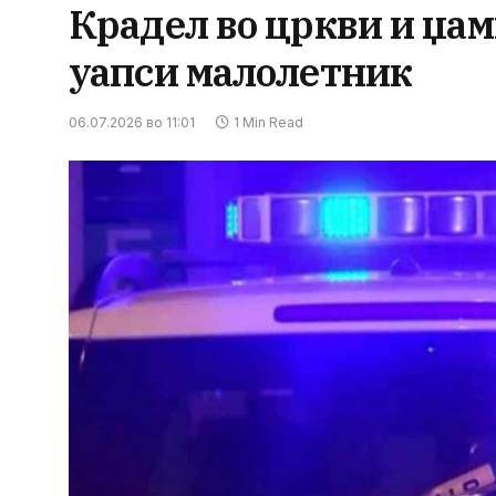
Крадел во цркви и џа
уапси малолетник
06.07.2026 во 11:01
1 Min Read