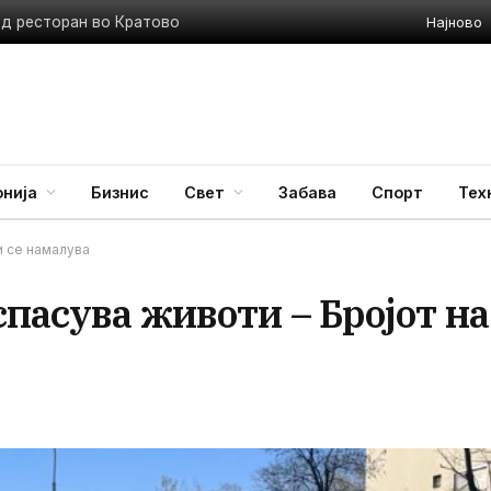
Најново
Семејна драма во неготинско: Пијан син се самоповредил со остар предмет, па го нападнал татка си
нија
Бизнис
Свет
Забава
Спорт
Тех
и се намалува
спасува животи – Бројот на