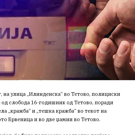
от, на улица „Илинденска“ во Тетово, полициски
од слобода 16-годишник од Тетово, поради
а „кражба“ и „тешка кражба“ во текот на
то Брвеница и во две џамии во Тетово.