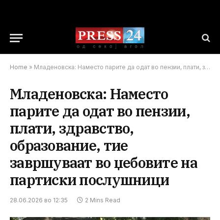
Home
»
Младеновска: Наместо парите да одат во пензии, плати, здравство, образование, тие завршуваат во џебовите на партиски послушници
Младеновска: Наместо
парите да одат во пензии,
плати, здравство,
образование, тие
завршуваат во џебовите на
партиски послушници
28.06.2026 во 12:35
2 Mins Read