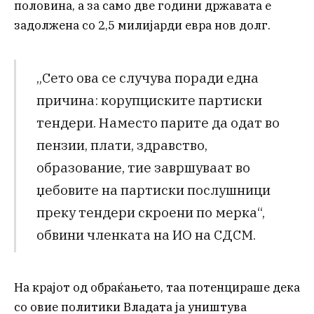
половина, а за само две години државата е
задолжена со 2,5 милијарди евра нов долг.
„Сето ова се случува поради една
причина: корупциските партиски
тендери. Наместо парите да одат во
пензии, плати, здравство,
образование, тие завршуваат во
џебовите на партиски послушници
преку тендери скроени по мерка“,
обвини членката на ИО на СДСМ.
На крајот од обраќањето, таа потенцираше дека
со овие политики Владата ја уништува