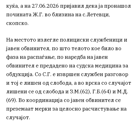
куќа, а на 27.06.2026 пријавил дека ја пронашол
почината Ж.Г. во близина на с.Летевци,
скопско.
На местото излегле полициски службеници и
јавен обвинител, по што телото кое било во
фаза на распаѓање, по наредба на јавен
обвинител е предадено на судска медицина за
обдукција. Со С.Г. е извршен службен разговор
и тој е лишен од слобода, а во врска со случајот
лишени се од слобода и З.М.(62), Г.Б.(64) и М.Д.
(69). Во координација со јавен обвинител се
преземаат мерки за целосно расчистување на
случајот.