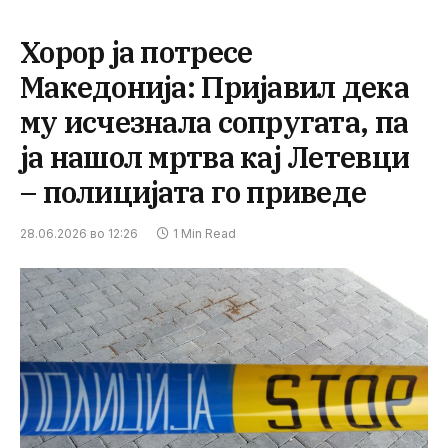
Хорор ја потресе
Македонија: Пријавил дека
му исчезнала сопругата, па
ја нашол мртва кај Летевци
– полицијата го приведе
28.06.2026 во 12:26
1 Min Read