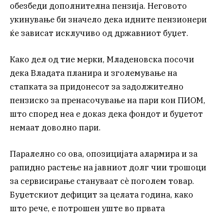
обезбеди дополнителна пензија. Неговото
укинување би значело дека идните пензионери
ќе зависат исклучиво од државниот буџет.
Како дел од тие мерки, Младеновска посочи
дека Владата планира и зголемување на
стапката за придонесот за задолжително
пензиско за пренасочување на пари кон ПИОМ,
што според неа е доказ дека фондот и буџетот
немаат доволно пари.
Паралелно со ова, опозицијата алармира и за
рапидно растење на јавниот долг чии трошоци
за сервисирање стануваат сè поголем товар.
Буџетскиот дефицит за целата година, како
што рече, е потрошен уште во првата