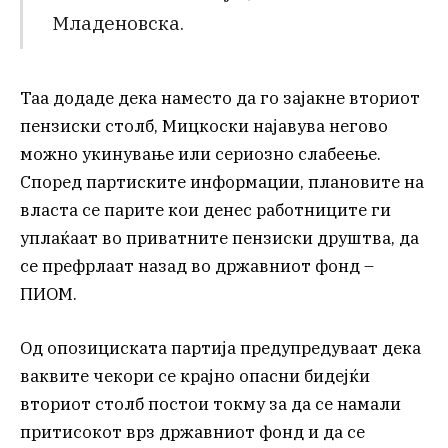
Младеновска.
Таа додаде дека наместо да го зајакне вториот
пензиски столб, Мицкоски најавува негово
можно укинување или сериозно слабеење.
Според партиските информации, плановите на
власта се парите кои денес работниците ги
уплаќаат во приватните пензиски друштва, да
се префрлаат назад во државниот фонд –
ПИОМ.
Од опозициската партија предупредуваат дека
ваквите чекори се крајно опасни бидејќи
вториот столб постои токму за да се намали
притисокот врз државниот фонд и да се