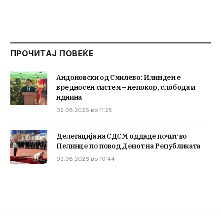
ПРОЧИТАЈ ПОВЕЌЕ
Андоновски од Смилево: Илинден е
вредносен систем – непокор, слобода и
иднина
02.08.2026 во 11:25
Делегација на СДСМ оддаде почит во
Пелинце по повод Денот на Републиката
02.08.2026 во 10:44