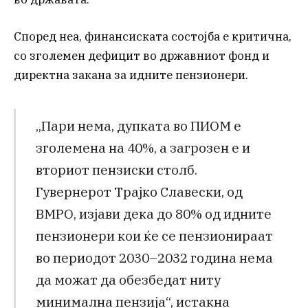
Според неа, финансиската состојба е критична,
со зголемен дефицит во државниот фонд и
директна закана за идните пензионери.
„Пари нема, дупката во ПИОМ е
зголемена на 40%, а загрозен е и
вториот пензиски столб.
Гувернерот Трајко Славески, од
ВМРО, изјави дека до 80% од идните
пензионери кои ќе се пензионираат
во периодот 2030–2032 година нема
да можат да обезбедат ниту
минимална пензија“, истакна