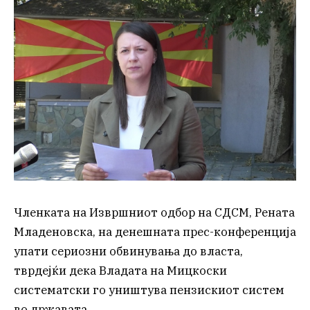
Членката на Извршниот одбор на СДСМ, Рената
Младеновска, на денешната прес-конференција
упати сериозни обвинувања до власта,
тврдејќи дека Владата на Мицкоски
систематски го уништува пензискиот систем
во државата.