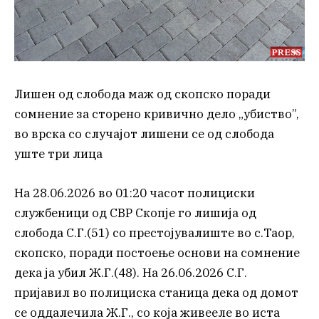
Лишен од слобода маж од скопско поради
сомнение за сторено кривично дело „убиство”,
во врска со случајот лишени се од слобода
уште три лица
На 28.06.2026 во 01:20 часот полициски
службеници од СВР Скопје го лишија од
слобода С.Г.(51) со престојувалиште во с.Таор,
скопско, поради постоење основи на сомнение
дека ја убил Ж.Г.(48). На 26.06.2026 С.Г.
пријавил во полициска станица дека од домот
се оддалечила Ж.Г., со која живееле во иста