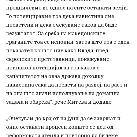
предничевме во однос на сите останати земји.
Го потенциравме тоа дека навистина сме
посветени и дека очекуваме таков да биде
резултатот. За среќа на македонските
граѓаните тоа се исполни, затоа што тоа е еден
показател којшто ние како Влада, пред
европските претставници, покажуваме
поинаков потенцијал за тоа каков е
капацитетот на оваа држава доколку
навистина сака да посвети на развој, на раст и
на она што значи исполнување на домашна
задача и обврска“, рече Митева и додаде:
„Очекувам до крајот на јуни да се завршат и
оние останати процеси коишто се дел од
реформската агенда и повторно да бидеме