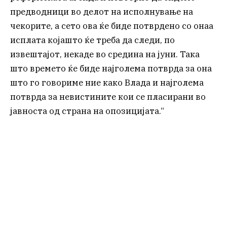
предводници во делот на исполнување на
чекорите, а сето ова ќе биде потврдено со онаа
исплата којашто ќе треба да следи, по
извештајот, некаде во средина на јуни. Така
што времето ќе биде најголема потврда за она
што го говориме ние како Влада и најголема
потврда за невистините кои се пласирани во
јавноста од страна на опозицијата.“