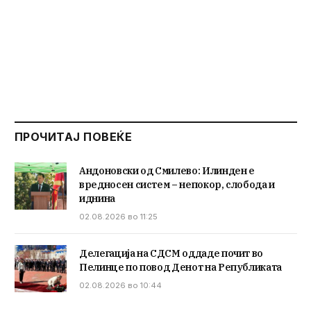
ПРОЧИТАЈ ПОВЕЌЕ
Андоновски од Смилево: Илинден е
вредносен систем – непокор, слобода и
иднина
02.08.2026 во 11:25
Делегација на СДСМ оддаде почит во
Пелинце по повод Денот на Републиката
02.08.2026 во 10:44