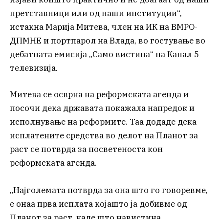
претставници или од наши институции“,
истакна Марија Митева, член на ИК на ВМРО-
ДПМНЕ и портпарол на Влада, во гостување во
дебатната емисија „Само вистина“ на Канал 5
телевизија.
Митева се осврна на реформската агенда и
посочи дека државата покажала напредок и
исполнување на реформите. Таа додаде дека
исплатените средства во делот на Планот за
раст се потврда за посветеноста кон
реформската агенда.
„Најголемата потврда за она што го говоревме,
е онаа прва исплата којашто ја добивме од
Планот за раст, каде што навистина