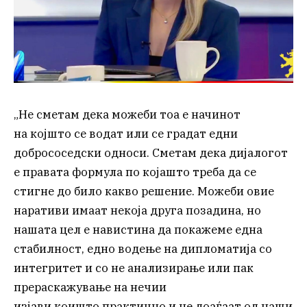
„Не сметам дека можеби тоа е начинот
на којшто се водат или се градат едни
добрососедски односи. Сметам дека дијалогот
е правата формула по којашто треба да се
стигне до било какво решение. Можеби овие
наративи имаат некоја друга позадина, но
нашата цел е навистина да покажеме една
стабилност, едно водење на дипломатија со
интегритет и со не анализирање или пак
прераскажување на нечии
изјави коишто практично и не доаѓаат од наши