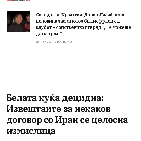
Скандал во Хрватска: Дарко Лазиќ пеел
половина час, а потоа бил исфрлен од
клубот – сопственикот тврди: „Не можеше
да издржи“
30.07.2026 во 19:48
Белата куќа децидна:
Извештаите за некаков
договор со Иран се целосна
измислица