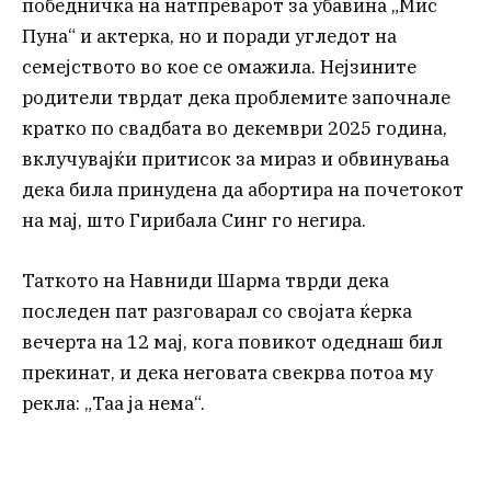
победничка на натпреварот за убавина „Мис
Пуна“ и актерка, но и поради угледот на
семејството во кое се омажила. Нејзините
родители тврдат дека проблемите започнале
кратко по свадбата во декември 2025 година,
вклучувајќи притисок за мираз и обвинувања
дека била принудена да абортира на почетокот
на мај, што Гирибала Синг го негира.
Таткото на Навниди Шарма тврди дека
последен пат разговарал со својата ќерка
вечерта на 12 мај, кога повикот одеднаш бил
прекинат, и дека неговата свекрва потоа му
рекла: „Таа ја нема“.