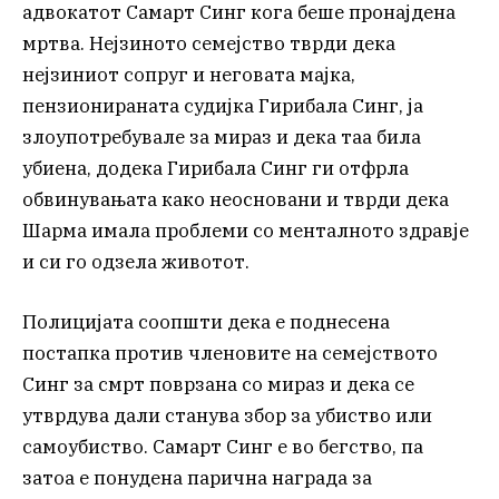
адвокатот Самарт Синг кога беше пронајдена
мртва. Нејзиното семејство тврди дека
нејзиниот сопруг и неговата мајка,
пензионираната судијка Гирибала Синг, ја
злоупотребувале за мираз и дека таа била
убиена, додека Гирибала Синг ги отфрла
обвинувањата како неосновани и тврди дека
Шарма имала проблеми со менталното здравје
и си го одзела животот.
Полицијата соопшти дека е поднесена
постапка против членовите на семејството
Синг за смрт поврзана со мираз и дека се
утврдува дали станува збор за убиство или
самоубиство. Самарт Синг е во бегство, па
затоа е понудена парична награда за