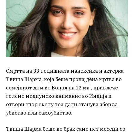
Смртта на 33-годишната манекенка и актерка
Твиша Шарма, која беше пронајдена мртва во
семејниот дом во Бопал на 12 мај, привлече
големо медиумско внимание во Индија и
отвори спор околу тоа дали станува збор за
убиство или самоубиство.
Твиша Шарма беше во брак само пет месеци со