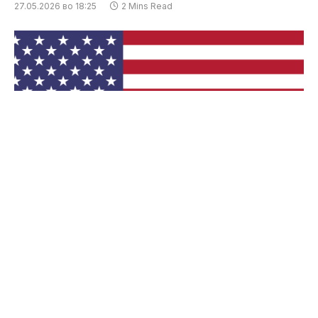
27.05.2026 во 18:25
2 Mins Read
Соединетите Американски Држави експресно
ги демантираа информациите кои се појавија
во одредени медиуми за наводен постигнат
договор или привремен аранжман со Иран.