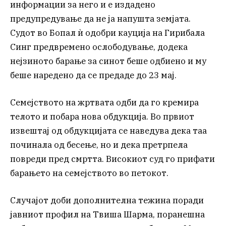
информации за него и е издадено
предупредување да не ja напушта земјата.
Судот во Бопал ѝ одобри кауција на Гирибала
Синг предвремено ослободување, додека
нејзиното барање за синот беше одбиено и му
беше наредено да се предаде до 23 мај.
Семејството на жртвата одби да го кремира
телото и побара нова обдукција. Во првиот
извештај од обдукцијата се наведува дека таа
починала од бесење, но и дека претрпела
повреди пред смртта. Високиот суд го прифати
барањето на семејството во петокот.
Случајот доби дополнителна тежина поради
јавниот профил на Твиша Шарма, поранешна