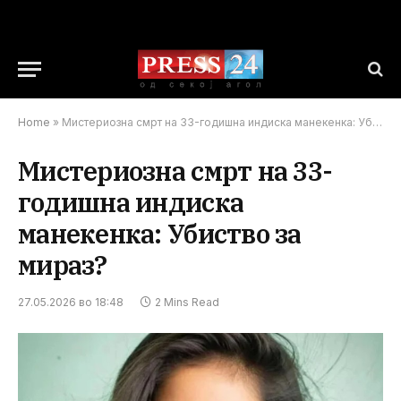
Home
»
Мистериозна смрт на 33-годишна индиска манекенка: Убиство за мираз?
Мистериозна смрт на 33-
годишна индиска
манекенка: Убиство за
мираз?
27.05.2026 во 18:48
2 Mins Read