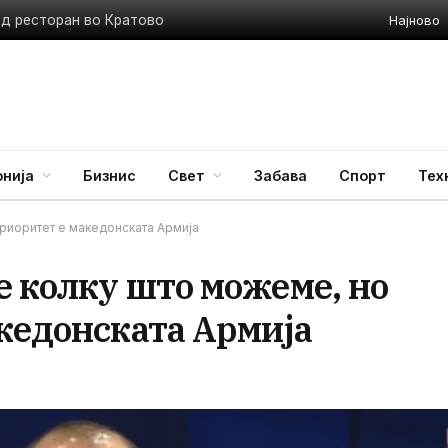
Најново
ед ресторан во Кратово
нија
Бизнис
Свет
Забава
Спорт
Тех
приоритет е македонската Армија
е колку што можеме, но
кедонската Армија