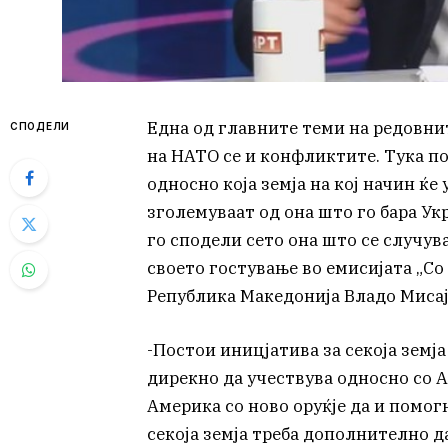
Една од главните теми на редовни
СПОДЕЛИ
на НАТО се и конфликтите. Тука по
односно која земја на кој начин ќе
зголемуваат од она што го бара Ук
го сподели сето она што се случува
своето гостување во емисијата „Со
Република Македонија Владо Миса
-Постои иницјатива за секоја земј
дирекно да учествува односно со А
Америка со ново оруќје да и помог
секоја земја треба дополнително да