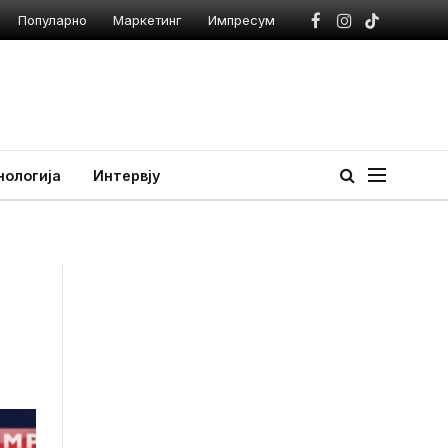
Популарно
Маркетинг
Импресум
Facebook
Instagram
TikTok
нологија
Интервју