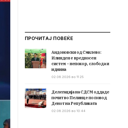
ПРОЧИТАЈ ПОВЕЌЕ
Андоновски од Смилево:
Илинден е вредносен
систем – непокор, слобода и
иднина
02.08.2026 во 11:25
Делегација на СДСМ оддаде
почит во Пелинце по повод
Денот на Републиката
02.08.2026 во 10:44