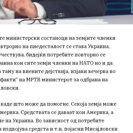
те министерски состаноци на земјите членки
втрорно на пиедесталост се става Украина,
 учествува, бидејќи потребите повторно се
раина кон сите земји членки на НАТО но и да
 таму на виените дејствија, изјави вечерва во
 факти“ на МРТВ министерот за одбрана на
јловски.
а каде што може да помогне. Секоја земја може
мерика. Средствата се даваат кон Америка, а
не на Украина. Во зависност од потребите
 издвојува средста и т.н, појасни Мисајловски