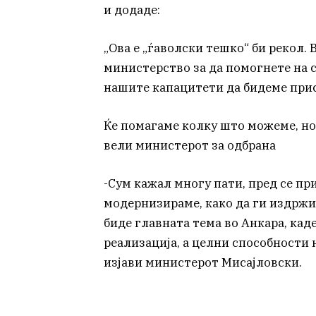
и додаде:
„Ова е „ѓаволски тешко“ би рекол.
министерство за да помогнете на с
нашите капацитети да бидеме прис
Ќе помагаме колку што можеме, но
вели министерот за одбрана
-Сум кажал многу пати, пред се пр
модернизираме, како да ги издржи
биде главната тема во Анкара, каде 
реализација, а целни способности 
изјави министерот Мисајловски.