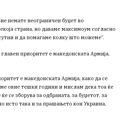
 Вие немате неограничен буџет во
екоја страна, но даваме максимоум согласно
утни и да помагаме колку што можеме“.
 главен приоритет е македонската Армија,
иоритет е македонската Армија, како да се
ме овие тешки години и мислам дека тоа ќе
ќе се зборува за одбраната, за буџетот, за
но исто така и за прашањето кон Украина,