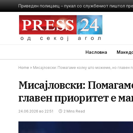
Приведен полицаец – пукал со службениот пиштол пр
Насловна
Македо
Home
»
Мисајловски: Помагаме колку што можеме, но главен 
Мисајловски: Помагам
главен приоритет е ма
24.06.2026 во 22:51
2 Mins Read