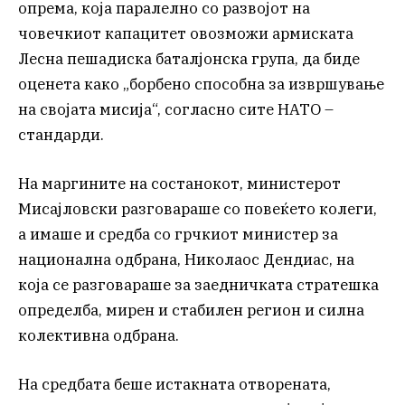
опрема, која паралелно со развојот на
човечкиот капацитет овозможи армиската
Лесна пешадиска баталјонска група, да биде
оценета како „борбено способна за извршување
на својата мисија“, согласно сите НАТО –
стандарди.
На маргините на состанокот, министерот
Мисајловски разговараше со повеќето колеги,
а имаше и средба со грчкиот министер за
национална одбрана, Николаос Дендиас, на
која се разговараше за заедничката стратешка
определба, мирен и стабилен регион и силна
колективна одбрана.
На средбата беше истакната отворената,