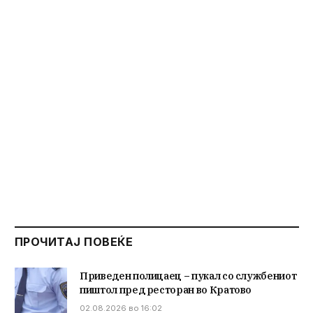
ПРОЧИТАЈ ПОВЕЌЕ
Приведен полицаец – пукал со службениот
пиштол пред ресторан во Кратово
02.08.2026 во 16:02