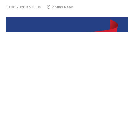
18.06.2026 во 13:09
2 Mins Read
Дебатата што се одржа во Европскиот
парламент за Извештајот за Северна
Македонија и пораките што ги упатија