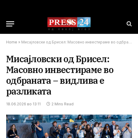
Home
»
Мисајловски од Брисел: Масовно инвестираме во одбраната – видлива е разликата
Мисајловски од Брисел:
Масовно инвестираме во
одбраната – видлива е
разликата
18.06.2026 во 13:11
2 Mins Read