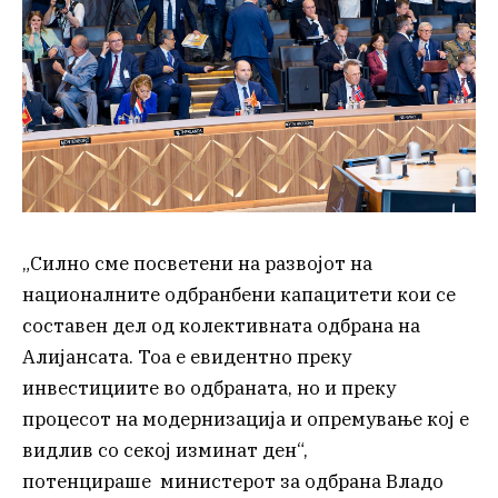
„Силно сме посветени на развојот на
националните одбранбени капацитети кои се
составен дел од колективната одбрана на
Алијансата. Тоа е евидентно преку
инвестициите во одбраната, но и преку
процесот на модернизација и опремување кој е
видлив со секој изминат ден“,
потенцираше министерот за одбрана Владо