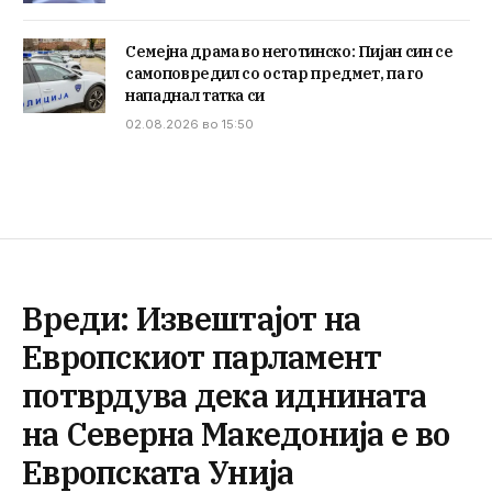
Семејна драма во неготинско: Пијан син се
самоповредил со остар предмет, па го
нападнал татка си
02.08.2026 во 15:50
Вреди: Извештајот на
Европскиот парламент
потврдува дека иднината
на Северна Македонија е во
Европската Унија