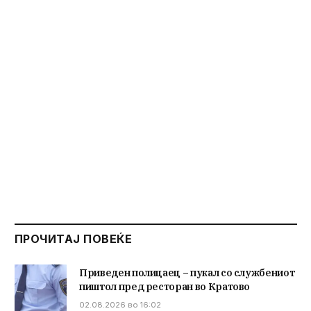
ПРОЧИТАЈ ПОВЕЌЕ
Приведен полицаец – пукал со службениот
пиштол пред ресторан во Кратово
02.08.2026 во 16:02