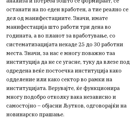
анализа и потреба зошто се формираат, се
останати на по еден вработен, а тие реално се
дел од манифестациите. Значи, имате
манифестација што работи три дена во
годината, а во планот за вработување, со
систематизацијата некаде 25 до 30 работни
места. Значи, за нас е многу поважно таа
институција да не се угасне, туку да влезе под
одредена веќе постоечка институција како
одделение или како сектор во рамки на
институцијата. Верувајте, ќе функционира
многу подобро отколку вака независно и
самостојно – објасни Љутков, одговорајќи на
новинарско прашање.