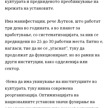
културата и предвиденото преобликување на
мрежата на установите.
Има манифестации, рече Љутков, што работат
три дена во годината, а во планот за
вработување, со систематизацијата, за нив се
предвидени по 25 до 30 работни места. Битно е,
нагласи, тие да не се „угаснат“, туку да
продолжат да функционираат, но во рамки на
други институции, како одделенија или
сектор.
-Нема да има укинување на институциите во
културата, туку нивна современа
реорганизација. Оптимизацијата на
националните установи значи фузирање на