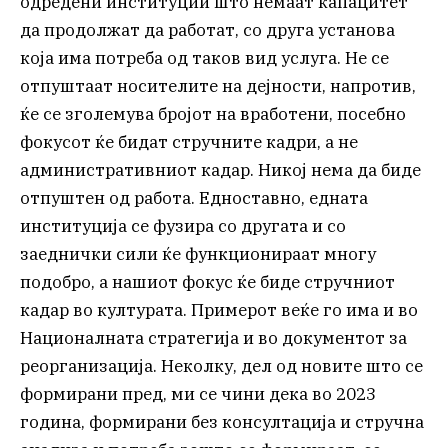
одредени институции што немаат капацитет
да продолжат да работат, со друга установа
која има потреба од таков вид услуга. Не се
отпуштаат носителите на дејности, напротив,
ќе се зголемува бројот на вработени, посебно
фокусот ќе бидат стручните кадри, а не
административниот кадар. Никој нема да биде
отпуштен од работа. Едноставно, едната
институција се фузира со другата и со
заеднички сили ќе функционираат многу
подобро, а нашиот фокус ќе биде стручниот
кадар во културата. Примерот веќе го има и во
Националната стратегија и во документот за
реорганизација. Неколку, дел од новите што се
формирани пред, ми се чини дека во 2023
година, формирани без консултација и стручна