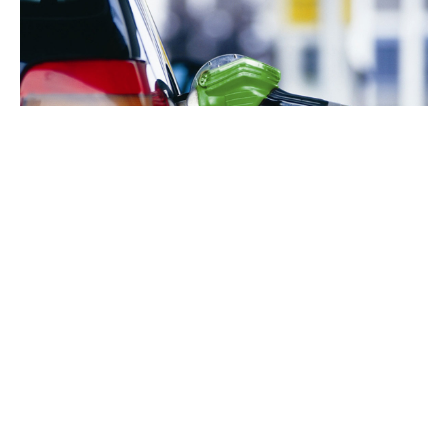
Дизелот од полноќ ќе се продава по пониска
цена за 4 денари за литар, додека бензинот
ЕУРОСУПЕР БС-95 останува со иста цена.
Според новата одлука за малопродажните
цени на горивата, ЕУРОДИЗЕЛ ќе чини 89,50