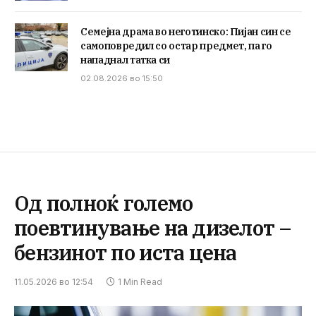
Семејна драма во неготинско: Пијан син се
самоповредил со остар предмет, па го
нападнал татка си
02.08.2026 во 15:50
Од полноќ големо
поевтинување на дизелот –
бензинот по иста цена
11.05.2026 во 12:54
1 Min Read