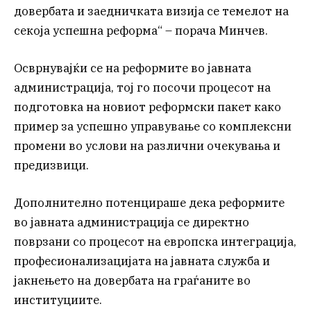
довербата и заедничката визија се темелот на
секоја успешна реформа“ – порача Минчев.
Осврнувајќи се на реформите во јавната
администрација, тој го посочи процесот на
подготовка на новиот реформски пакет како
пример за успешно управување со комплексни
промени во услови на различни очекувања и
предизвици.
Дополнително потенцираше дека реформите
во јавната администрација се директно
поврзани со процесот на европска интеграција,
професионализацијата на јавната служба и
јакнењето на довербата на граѓаните во
институциите.