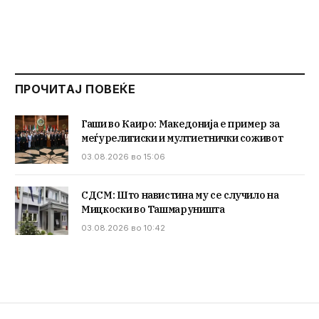
ПРОЧИТАЈ ПОВЕЌЕ
Гаши во Каиро: Македонија е пример за
меѓурелигиски и мултиетнички соживот
03.08.2026 во 15:06
СДСМ: Што навистина му се случило на
Мицкоски во Ташмаруништа
03.08.2026 во 10:42