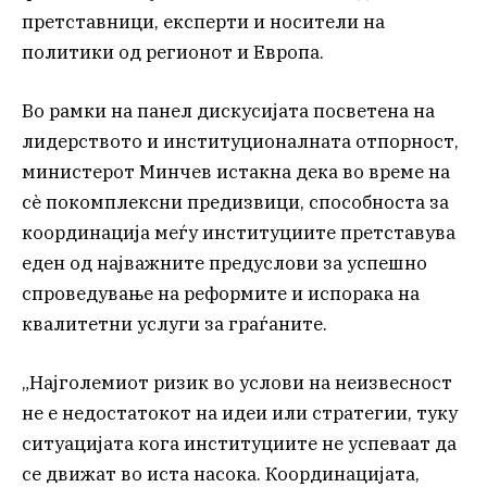
претставници, експерти и носители на
политики од регионот и Европа.
Во рамки на панел дискусијата посветена на
лидерството и институционалната отпорност,
министерот Минчев истакна дека во време на
сè покомплексни предизвици, способноста за
координација меѓу институциите претставува
еден од најважните предуслови за успешно
спроведување на реформите и испорака на
квалитетни услуги за граѓаните.
„Најголемиот ризик во услови на неизвесност
не е недостатокот на идеи или стратегии, туку
ситуацијата кога институциите не успеваат да
се движат во иста насока. Координацијата,