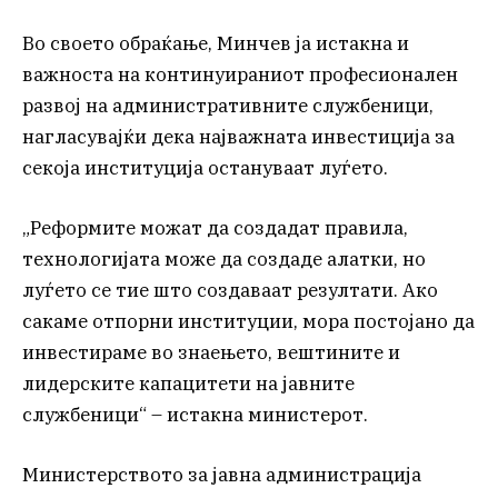
Во своето обраќање, Минчев ја истакна и
важноста на континуираниот професионален
развој на административните службеници,
нагласувајќи дека најважната инвестиција за
секоја институција остануваат луѓето.
„Реформите можат да создадат правила,
технологијата може да создаде алатки, но
луѓето се тие што создаваат резултати. Ако
сакаме отпорни институции, мора постојано да
инвестираме во знаењето, вештините и
лидерските капацитети на јавните
службеници“ – истакна министерот.
Министерството за јавна администрација