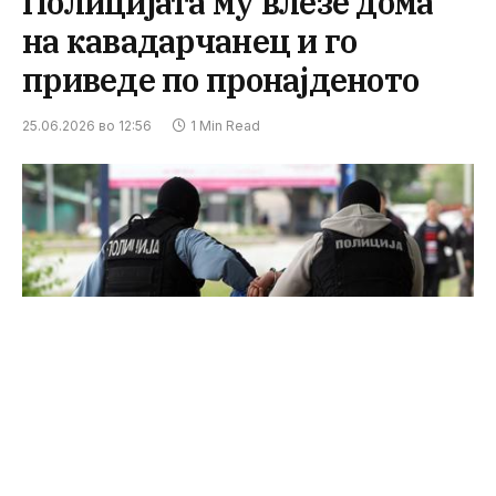
Полицијата му влезе дома
на кавадарчанец и го
приведе по пронајденото
25.06.2026 во 12:56
1 Min Read
ФОТО: Press24 архива