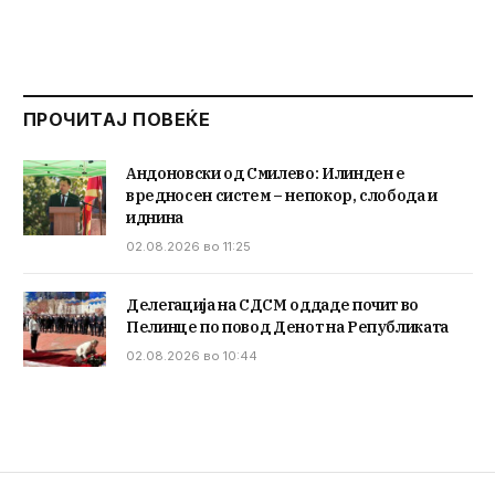
ПРОЧИТАЈ ПОВЕЌЕ
Андоновски од Смилево: Илинден е
вредносен систем – непокор, слобода и
иднина
02.08.2026 во 11:25
Делегација на СДСМ оддаде почит во
Пелинце по повод Денот на Републиката
02.08.2026 во 10:44