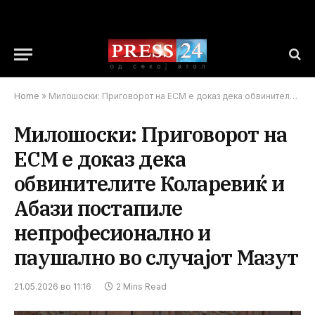
Home
»
Милошоски: Приговорот на ЕСМ е доказ дека обвинителите Коларевиќ и Абази постапиле непрофесионално и паушално во случајот Мазут
Милошоски: Приговорот на
ЕСМ е доказ дека
обвинителите Коларевиќ и
Абази постапиле
непрофесионално и
паушално во случајот Мазут
21.05.2026 во 11:16
2 Mins Read