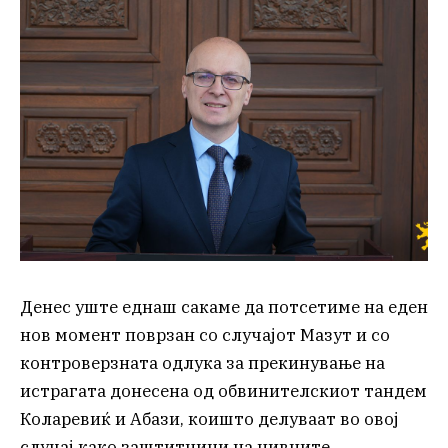
Денес уште еднаш сакаме да потсетиме на еден
нов момент поврзан со случајот Мазут и со
контроверзната одлука за прекинување на
истрагата донесена од обвинителскиот тандем
Коларевиќ и Абази, коишто делуваат во овој
случај како заштитници на нивните