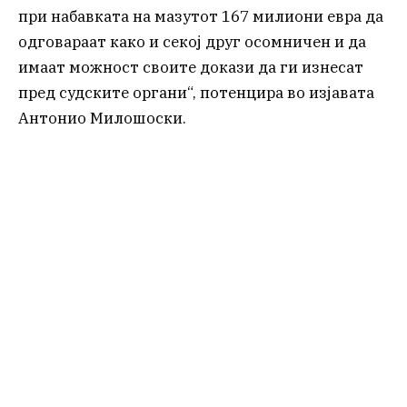
при набавката на мазутот 167 милиони евра да
одговараат како и секој друг осомничен и да
имаат можност своите докази да ги изнесат
пред судските органи“, потенцира во изјавата
Антонио Милошоски.