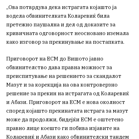
„Ова потврдува дека истрагата којашто ја
водела обвинителката Коларевиќ била
претежно паушална и дел од доказите за
кривичната одговорност неосновано иземала
како изговор за прекинување на постапката.
Приговорот на ЕСМ до Вишото јавно
обвинителство дава правна можност за
преиспитување на решението за скандалот
Мазут и за корекција на ова контроверзно
решение за прекин на истрагата од Коларевиќ
и Абази. Приговорот на ЕСМ е нова околност
според којашто прекинатата истрага за мазут
може да продолжи, бидејќи ЕСМ е оштетено
правно лице коешто ги побива изјавите на
Коларевиќ и Абази како обвинителски тандем