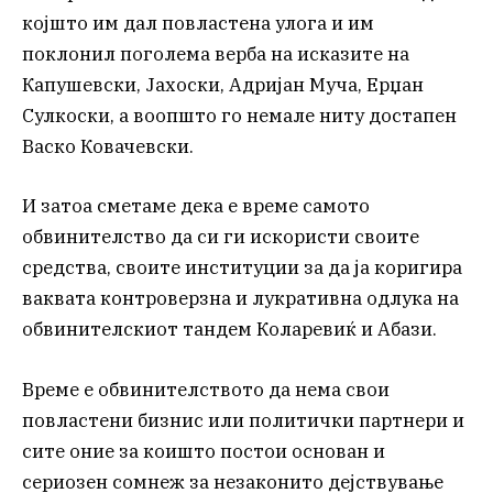
којшто им дал повластена улога и им
поклонил поголема верба на исказите на
Капушевски, Јахоски, Адријан Муча, Ерџан
Сулкоски, а воопшто го немале ниту достапен
Васко Ковачевски.
И затоа сметаме дека е време самото
обвинителство да си ги искористи своите
средства, своите институции за да ја коригира
ваквата контроверзна и лукративна одлука на
обвинителскиот тандем Коларевиќ и Абази.
Време е обвинителството да нема свои
повластени бизнис или политички партнери и
сите оние за коишто постои основан и
сериозен сомнеж за незаконито дејствување