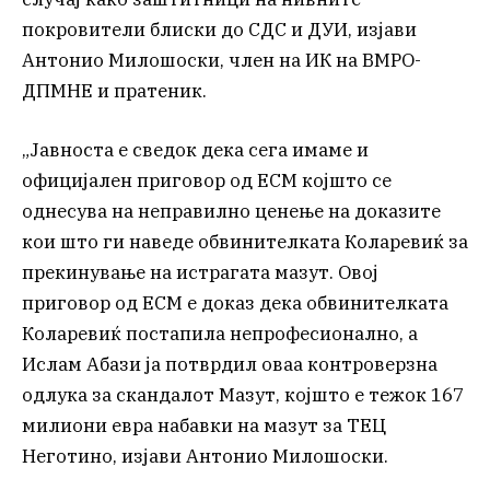
покровители блиски до СДС и ДУИ, изјави
Антонио Милошоски, член на ИК на ВМРО-
ДПМНЕ и пратеник.
„Јавноста е сведок дека сега имаме и
официјален приговор од ЕСМ којшто се
однесува на неправилно ценење на доказите
кои што ги наведе обвинителката Коларевиќ за
прекинување на истрагата мазут. Овој
приговор од ЕСМ е доказ дека обвинителката
Коларевиќ постапила непрофесионално, а
Ислам Абази ја потврдил оваа контроверзна
одлука за скандалот Мазут, којшто е тежок 167
милиони евра набавки на мазут за ТЕЦ
Неготино, изјави Антонио Милошоски.