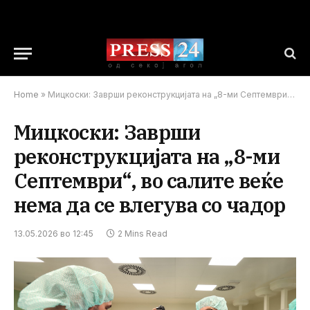
Home
»
Мицкоски: Заврши реконструкцијата на „8-ми Септември“, во салите веќе нема да се влегува со чадор
Мицкоски: Заврши
реконструкцијата на „8-ми
Септември“, во салите веќе
нема да се влегува со чадор
13.05.2026 во 12:45
2 Mins Read