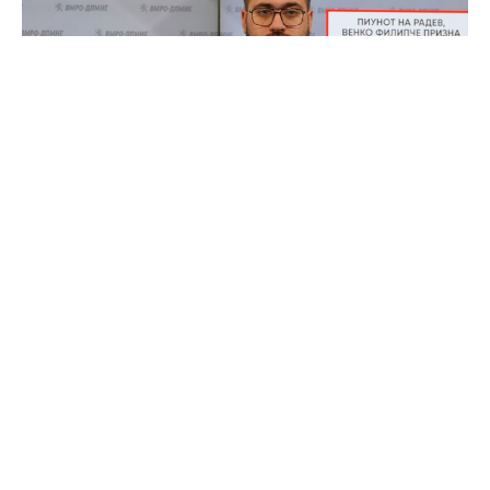
Членот на Централниот комитет на ВМРО-
ДПМНЕ, Валентин Манасиевски, на денешната
прес-конференција упати остри критики до
лидерот на СДСМ, Венко Филипче, обвинувајќи
го за водење антидржавна политика во
интерес на Бугарија.