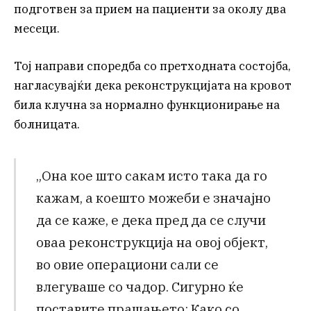
подготвен за прием на пациенти за околу два
месеци.
Тој направи споредба со претходната состојба,
нагласувајќи дека реконструкцијата на кровот
била клучна за нормално функционирање на
болницата.
„Она кое што сакам исто така да го
кажам, а коешто можеби е значајно
да се каже, е дека пред да се случи
оваа реконструкција на овој објект,
во овие операциони сали се
влегуваше со чадор. Сигурно ќе
поставите прашањето: Како со