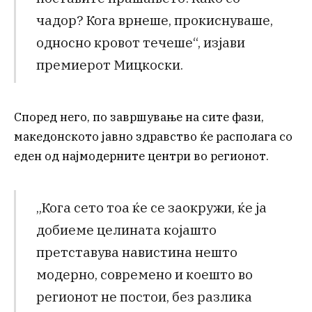
чадор? Кога врнеше, прокиснуваше,
односно кровот течеше“, изјави
премиерот Мицкоски.
Според него, по завршување на сите фази,
македонското јавно здравство ќе располага со
еден од најмодерните центри во регионот.
„Кога сето тоа ќе се заокружи, ќе ја
добиеме целината којашто
претставува навистина нешто
модерно, современо и коешто во
регионот не постои, без разлика