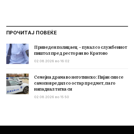
ПРОЧИТАЈ ПОВЕЌЕ
Приведен полицаец – пукал со службениот
пиштол пред ресторан во Кратово
02.08.2026 во 16:02
Семејна драма во неготинско: Пијан син се
самоповредил со остар предмет, па го
нападнал татка си
02.08.2026 во 15:50