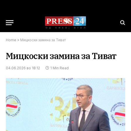
Home
»
Мицкоски замина за Тиват
Мицкоски замина за Тиват
04.06.2026 во 18:12
1 Min Read