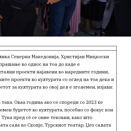
лика Северна Македонија, Христијан Мицкоски
прашање во однос на тоа до каде е
итални проекти најавени во наредните години,
ите проекти во културата со оглед на тоа дека и
от за културата во овој дел е зголемен, изјави:
 така. Оваа година ако се спореди со 2023 ќе
емен буџетот во културата, посебно со фокус кон
Тука пред сѐ се оние тековни, како што
та сала во Скопје, Турскиот театар, Џез салата