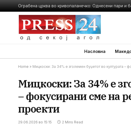
Ограбена црква во кривопаланечко: Однесени пари и б
Насловна
Македо
Home
»
Мицкоски: За 34% е зголемен буџетот во културата – 
Мицкоски: За 34% е зг
– фокусирани сме на 
проекти
29.06.2026 во 15:15
2 Mins Read