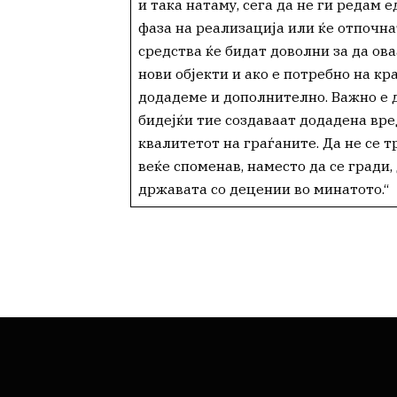
и така натаму, сега да не ги редам е
фаза на реализација или ќе отпочна
средства ќе бидат доволни за да ов
нови објекти и ако е потребно на кр
додадеме и дополнително. Важно е 
бидејќи тие создаваат додадена вред
квалитетот на граѓаните. Да не се 
веќе споменав, наместо да се гради,
државата со децении во минатото.“