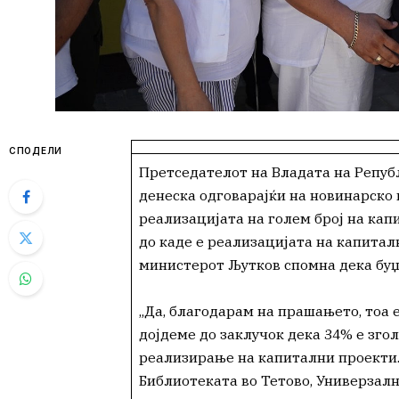
СПОДЕЛИ
Претседателот на Владата на Репуб
денеска одговарајќи на новинарско 
реализацијата на голем број на кап
до каде е реализацијата на капиталн
министерот Љутков спомна дека буџет
„Да, благодарам на прашањето, тоа е
дојдеме до заклучок дека 34% е згол
реализирање на капитални проекти. 
Библиотеката во Тетово, Универзална