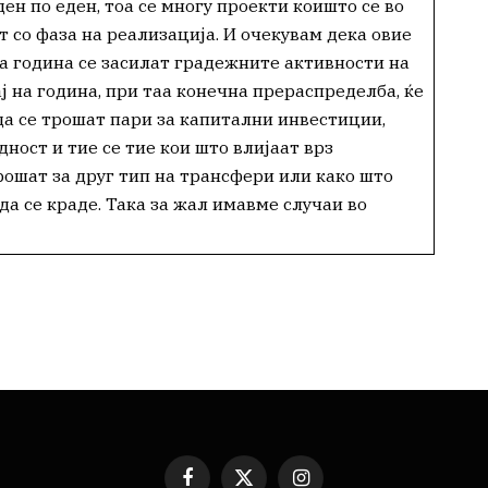
ден по еден, тоа се многу проекти коишто се во
т со фаза на реализација. И очекувам дека овие
аа година се засилат градежните активности на
ај на година, при таа конечна прераспределба, ќе
да се трошат пари за капитални инвестиции,
ност и тие се тие кои што влијаат врз
трошат за друг тип на трансфери или како што
 да се краде. Така за жал имавме случаи во
Facebook
X
Instagram