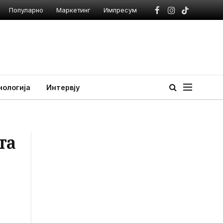
Популарно
Маркетинг
Импресум
Facebook
Instagram
TikTok
нологија
Интервју
та