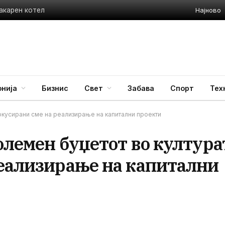
Најново
акарен котел
нија
Бизнис
Свет
Забава
Спорт
Тех
фокусирани сме на реализирање на капитални проекти
олемен буџетот во култура
реализирање на капитални