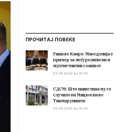
ПРОЧИТАЈ ПОВЕЌЕ
Гаши во Каиро: Македонија е
пример за меѓурелигиски и
мултиетнички соживот
03.08.2026 во 15:06
СДСМ: Што навистина му се
случило на Мицкоски во
Ташмаруништа
03.08.2026 во 10:42