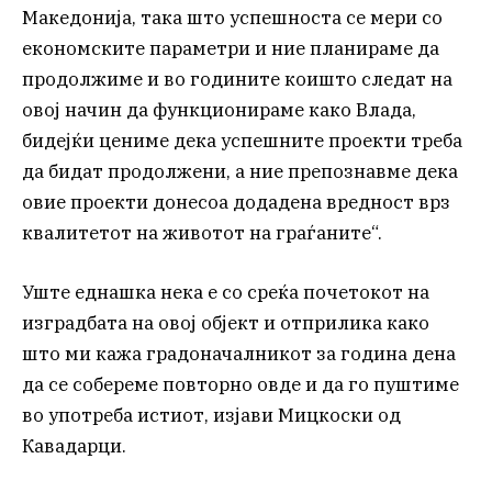
Македонија, така што успешноста се мери со
економските параметри и ние планираме да
продолжиме и во годините коишто следат на
овој начин да функционираме како Влада,
бидејќи цениме дека успешните проекти треба
да бидат продолжени, а ние препознавме дека
овие проекти донесоа додадена вредност врз
квалитетот на животот на граѓаните“.
Уште еднашка нека е со среќа почетокот на
изградбата на овој објект и отприлика како
што ми кажа градоначалникот за година дена
да се собереме повторно овде и да го пуштиме
во употреба истиот, изјави Мицкоски од
Кавадарци.