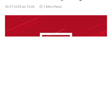
05.07.2026 во 13:46
2 Mins Read
Лага е дека СДСМ е против тоа дијаспората да
гласа. СДСМ е против Мицкоски да гласа
наместо дијаспората, обвинуваат од СДСМ.