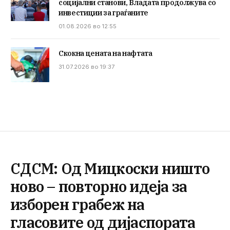
социјални станови, Владата продолжува со
инвестиции за граѓаните
01.08.2026 во 12:55
Скокна цената на нафтата
31.07.2026 во 19:37
СДСМ: Од Мицкоски ништо
ново – повторно идеја за
изборен грабеж на
гласовите од дијаспората