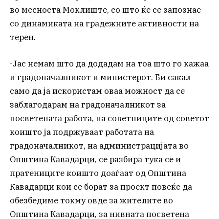
во месноста Моклиште, со што ќе се запознае
со динамиката на градежните активности на
терен.
-Јас немам што да додадам на тоа што го кажаа
и градоначалникот и министерот. Би сакал
само да ја искористам оваа можност да се
заблагодарам на градоначалникот за
посветената работа, на советниците од советот
коишто ја подржуваат работата на
градоначалникот, на администрацијата во
Општина Кавадарци, се разбира тука се и
пратениците коишто доаѓаат од Општина
Кавадарци кои се борат за проект повеќе да
обезбедиме токму овде за жителите во
Општина Кавадарци, за нивната посветена