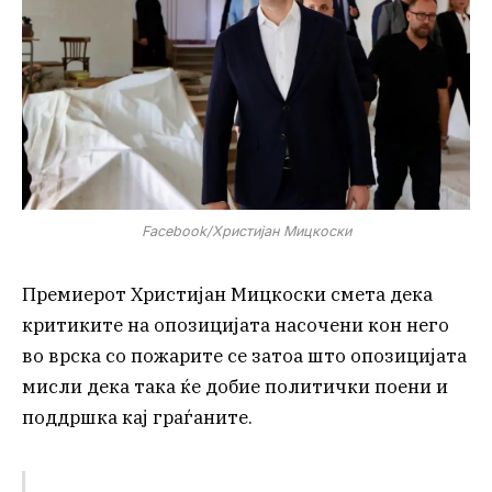
Facebook/Христијан Мицкоски
Премиерот Христијан Мицкоски смета дека
критиките на опозицијата насочени кон него
во врска со пожарите се затоа што опозицијата
мисли дека така ќе добие политички поени и
поддршка кај граѓаните.