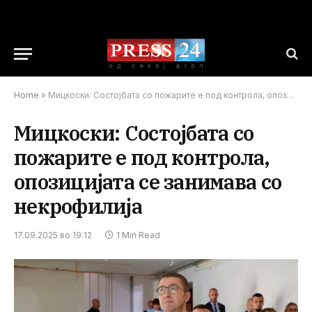
Home
»
Мицкоски: Состојбата со пожарите е под контрола, опозицијата се занимава со некрофилија
Мицкоски: Состојбата со
пожарите е под контрола,
опозицијата се занимава со
некрофилија
17.09.2025 во 19:12
1 Min Read