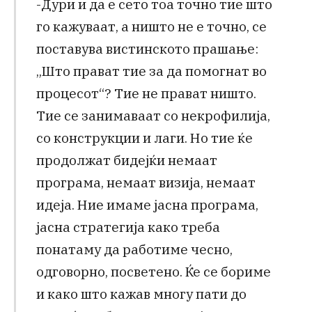
-Дури и да е сето тоа точно тие што
го кажуваат, а ништо не е точно, се
поставува вистинското прашање:
„Што прават тие за да помогнат во
процесот“? Тие не прават ништо.
Тие се занимаваат со некрофилија,
со конструкции и лаги. Но тие ќе
продолжат бидејќи немаат
програма, немаат визија, немаат
идеја. Ние имаме јасна програма,
јасна стратегија како треба
понатаму да работиме чесно,
одговорно, посветено. Ќе се бориме
и како што кажав многу пати до