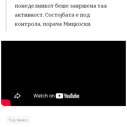
понеделникот беше завршена таа
активност. Состојбата е под
контрола, порача Мицкоски.
Top News