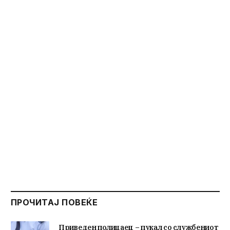
ПРОЧИТАЈ ПОВЕЌЕ
Приведен полицаец – пукал со службениот