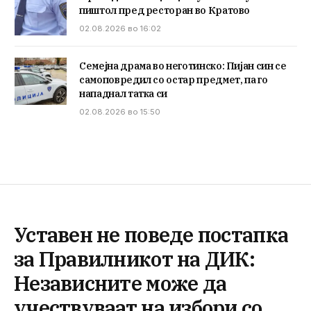
пиштол пред ресторан во Кратово
02.08.2026 во 16:02
Семејна драма во неготинско: Пијан син се
самоповредил со остар предмет, па го
нападнал татка си
02.08.2026 во 15:50
Уставен не поведе постапка
за Правилникот на ДИК:
Независните може да
учествуваат на избори со