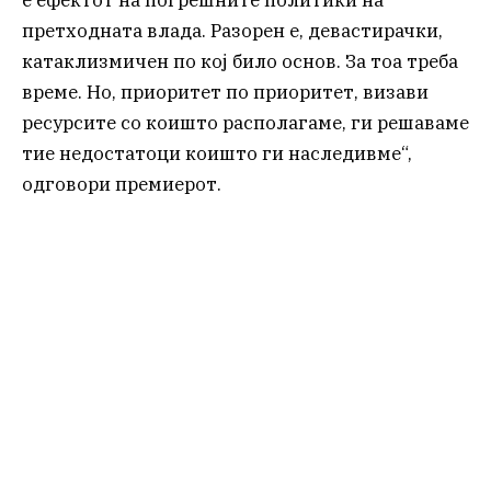
претходната влада. Разорен е, девастирачки,
катаклизмичен по кој било основ. За тоа треба
време. Но, приоритет по приоритет, визави
ресурсите со коишто располагаме, ги решаваме
тие недостатоци коишто ги наследивме“,
одговори премиерот.