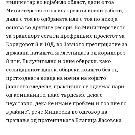
милиметар во којабило област, дали е тоа
Министерството за внатрешни воени работи,
дали е тоа во одбраната или е тоа по некоја
основа во другите ресори. Во Министерството
за транспорт сега ги префрливме проектот за
Коридорот 8 и 10Д, во Јавното претпријатие за
државни патишта, железницата од коридорот
8 итн. Вклучително и оние обврски, како
солидарниот данок, обврски коишто беа од
претходната влада на начин на којшто
јавноста следеше, практично се одземаа пари
од компаниите, иако тврдевме дека е
неуставно, дека ќе имаме проблем и тоа ние го
враќаме“, рече Мицкоски во одговор на
прашање од пратеничката Благица Ласовска.