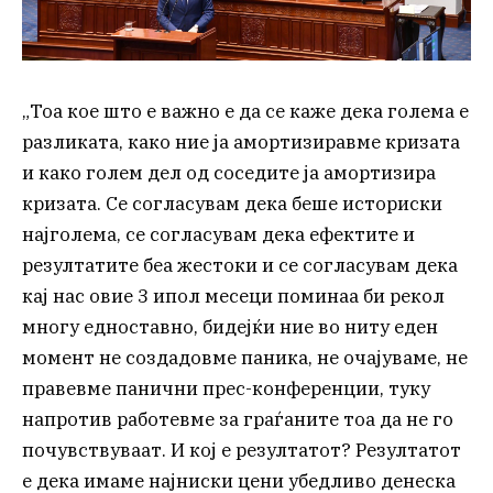
„Тоа кое што е важно е да се каже дека голема е
разликата, како ние ја амортизиравме кризата
и како голем дел од соседите ја амортизира
кризата. Се согласувам дека беше историски
најголема, се согласувам дека ефектите и
резултатите беа жестоки и се согласувам дека
кај нас овие 3 ипол месеци поминаа би рекол
многу едноставно, бидејќи ние во ниту еден
момент не создадовме паника, не очајуваме, не
правевме панични прес-конференции, туку
напротив работевме за граѓаните тоа да не го
почувствуваат. И кој е резултатот? Резултатот
е дека имаме најниски цени убедливо денеска