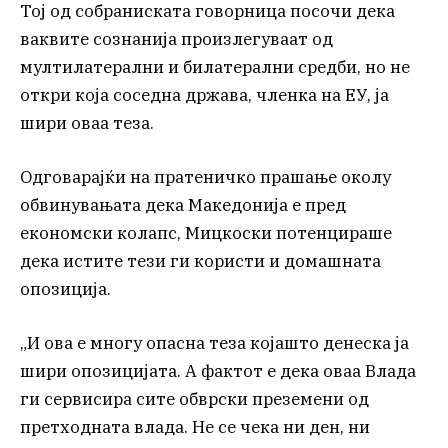
Тој од собраниската говорница посочи дека
ваквите сознанија произлегуваат од
мултилатерални и билатерални средби, но не
откри која соседна држава, членка на ЕУ, ја
шири оваа теза.
Одговарајќи на пратеничко прашање околу
обвинувањата дека Македонија е пред
економски колапс, Мицкоски потенцираше
дека истите тези ги користи и домашната
опозиција.
„И ова е многу опасна теза којашто денеска ја
шири опозицијата. А фактот е дека оваа Влада
ги сервисира сите обврски преземени од
претходната влада. Не се чека ни ден, ни