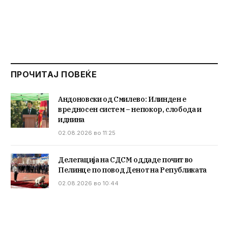
ПРОЧИТАЈ ПОВЕЌЕ
Андоновски од Смилево: Илинден е
вредносен систем – непокор, слобода и
иднина
02.08.2026 во 11:25
Делегација на СДСМ оддаде почит во
Пелинце по повод Денот на Републиката
02.08.2026 во 10:44