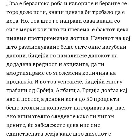
„Ова е берзанска роба и изворите и берзите се
горе доле исти, значи цената би требало да е
иста. Но, тоа што го направи оваа влада, со
сите мерки кои што ги презема, е фактот дека
имавме претприемачка логика. Начинот на кој
што размислувавме беше сите оние изгубени
даноци, бидејќи го намаливме данокот на
додадена вредност и акцизите, да ги
амортизираме со зголемена количина на
продажба. И во тоа успеавме, бидејќи многу
граѓани од Србија, Албанија, Грција доаѓаа кај
нас и постоеја денови кога до 50 проценти
беше зголемен конзумот на горивата кај нас.
Ако внимателно следевте како ги читам
цените, ќе забележете дека ние сме
единствената земја каде што дизелот е