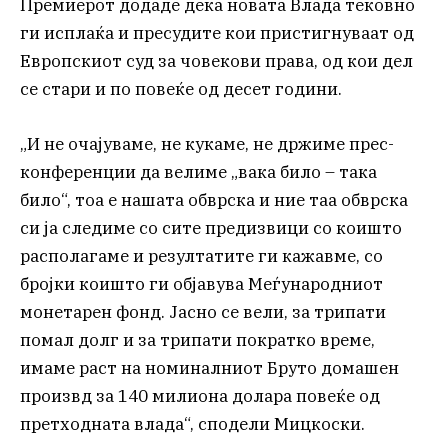
Премиерот додаде дека новата Влада тековно
ги исплаќа и пресудите кои пристигнуваат од
Европскиот суд за човекови права, од кои дел
се стари и по повеќе од десет години.
„И не очајуваме, не кукаме, не држиме прес-
конференции да велиме „вака било – така
било“, тоа е нашата обврска и ние таа обврска
си ја следиме со сите предизвици со коишто
располагаме и резултатите ги кажавме, со
бројки коишто ги објавува Меѓународниот
монетарен фонд. Јасно се вели, за трипати
помал долг и за трипати пократко време,
имаме раст на номиналниот Бруто домашен
произвд за 140 милиона долара повеќе од
претходната влада“, сподели Мицкоски.