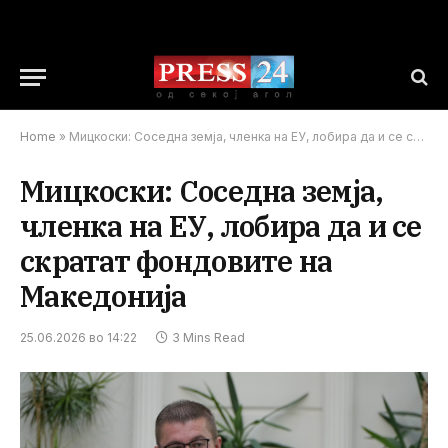
Home
»
Мицкоски: Соседна земја, членка на ЕУ, лобира да и се скратат фондовите на Македонија
Мицкоски: Соседна земја,
членка на ЕУ, лобира да и се
скратат фондовите на
Македонија
25.06.2026 во 14:22
3 Mins Read