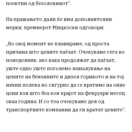
поевтин од безоловниот“.
На прашањето дали ќе има дополнителни
мерки, премиерот Мицкоски одговори:
„Во овој момент не планираме, од проста
причина што цените паѓаат. Очекуваме сега во
понеделник, ако вака продолжат да паѓаат,
уште едно уште поголемо намалување на
цените на бензините и дизел горивото и на тој
начин полека но сигурно да се вратиме на оние
цени кои што беа кон крајот на февруари месец
оваа година. И со тоа очекуваме дел од
транспортните компании да ги вратат цените“.