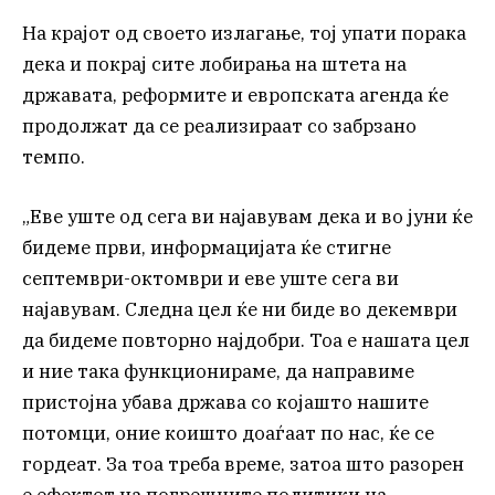
На крајот од своето излагање, тој упати порака
дека и покрај сите лобирања на штета на
државата, реформите и европската агенда ќе
продолжат да се реализираат со забрзано
темпо.
„Еве уште од сега ви најавувам дека и во јуни ќе
бидеме први, информацијата ќе стигне
септември-октомври и еве уште сега ви
најавувам. Следна цел ќе ни биде во декември
да бидеме повторно најдобри. Тоа е нашата цел
и ние така функционираме, да направиме
пристојна убава држава со којашто нашите
потомци, оние коишто доаѓаат по нас, ќе се
гордеат. За тоа треба време, затоа што разорен
е ефектот на погрешните политики на