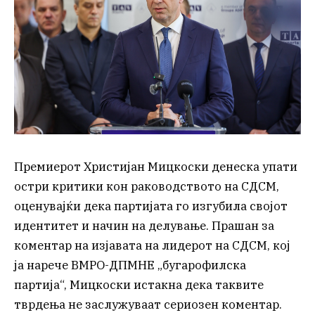
Премиерот Христијан Мицкоски денеска упати
остри критики кон раководството на СДСМ,
оценувајќи дека партијата го изгубила својот
идентитет и начин на делување. Прашан за
коментар на изјавата на лидерот на СДСМ, кој
ја нарече ВМРО-ДПМНЕ „бугарофилска
партија“, Мицкоски истакна дека таквите
тврдења не заслужуваат сериозен коментар.