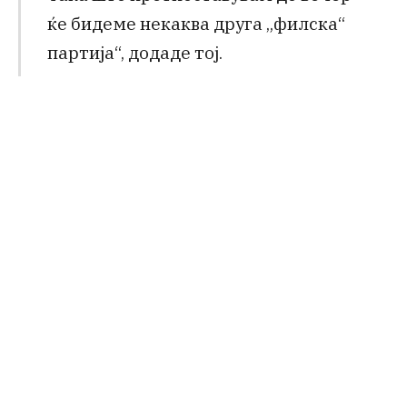
ќе бидеме некаква друга „филска“
партија“, додаде тој.