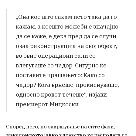
„Она кое што сакам исто така да го
кажам, а коешто можеби е значајно
да се каже, е дека пред да се случи
оваа реконструкција на овој објект,
во овие операциони сали се
влегуваше со чадор. Сигурно ќе
поставите прашањето: Како со
чадор? Кога врнеше, прокиснуваше,
односно кровот течеше“, изјави
премиерот Мицкоски.
Според него, по завршување на сите фази,
македонското јавно здравство ќе располага со