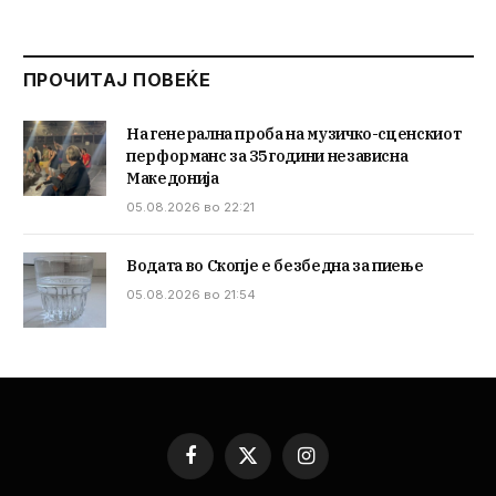
ПРОЧИТАЈ ПОВЕЌЕ
На генерална проба на музичко-сценскиот
перформанс за 35 години независна
Македонија
05.08.2026 во 22:21
Водата во Скопје е безбедна за пиење
05.08.2026 во 21:54
Facebook
X
Instagram
(Twitter)