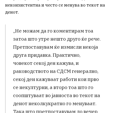
неконзистентна и често се менува во текот на
денот.
„Не можам да го коментирам тоа
затоа што утре нешто друго ќе рече.
Претпоставувам ќе измисли некоја
друга придавка. Практично,
човекот секој ден кажува, и
раководството на СДСМ генерално,
секој ден кажуваат работи кои прво
се некултурни, а второ тоа што го
соопштуваат во јавноста во текот на
денот неколкукратно го менуваат.
Така што претпоставувам до вечер