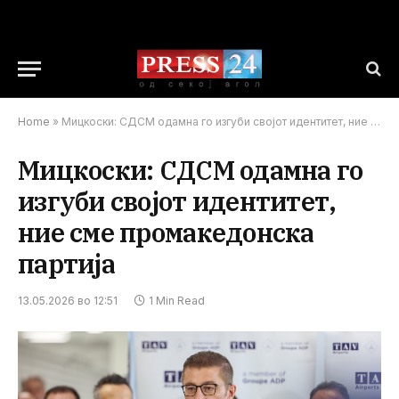
Home
»
Мицкоски: СДСМ одамна го изгуби својот идентитет, ние сме промакедонска партија
Мицкоски: СДСМ одамна го
изгуби својот идентитет,
ние сме промакедонска
партија
13.05.2026 во 12:51
1 Min Read