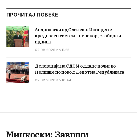
ПРОЧИТАЈ ПОВЕЌЕ
Андоновски од Смилево: Илинден е
вредносен систем – непокор, слобода и
иднина
02.08.2026 во 11:25
Делегација на СДСМ оддаде почит во
Пелинце по повод Денот на Републиката
02.08.2026 во 10:44
Мицкоски: Заврши