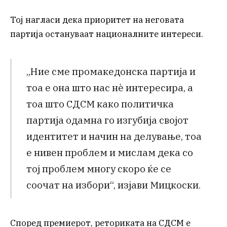
Тој нагласи дека приоритет на неговата
партија остануваат националните интереси.
„Ние сме промакедонска партија и
тоа е она што нас нè интересира, а
тоа што СДСМ како политичка
партија одамна го изгубија својот
идентитет и начин на делување, тоа
е нивен проблем и мислам дека со
тој проблем многу скоро ќе се
соочат на избори“, изјави Мицкоски.
Според премиерот, реториката на СДСМ е