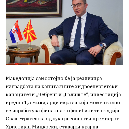
Македонија самостојно ќе ја реализира
изградбата на капиталните хидроенергетски
капацитети „Чебрен“ и „Галиште“, инвестиција
вредна 1,5 милијарди евра за која моментално
се изработува финалната физибилити студија.
Оваа стратешка одлука ја соопшти премиерот
Христијан Мицкоски, ставајќи крај на