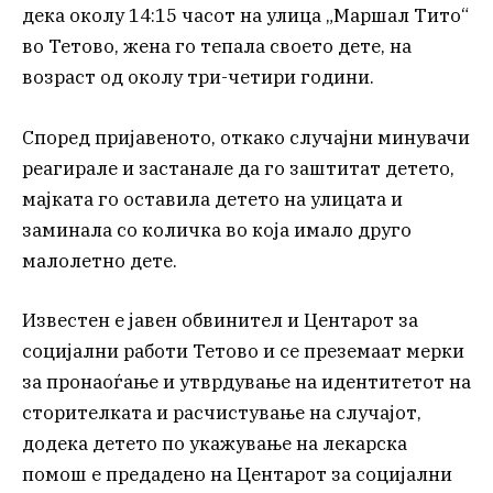
дека околу 14:15 часот на улица „Маршал Тито“
во Тетово, жена го тепала своето дете, на
возраст од околу три-четири години.
Според пријавеното, откако случајни минувачи
реагирале и застанале да го заштитат детето,
мајката го оставила детето на улицата и
заминала со количка во која имало друго
малолетно дете.
Известен е јавен обвинител и Центарот за
социјални работи Тетово и се преземаат мерки
за пронаоѓање и утврдување на идентитетот на
сторителката и расчистување на случајот,
додека детето по укажување на лекарска
помош е предадено на Центарот за социјални