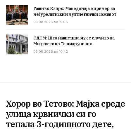
Гаши во Каиро: Македонија е пример за
меѓурелигиски и мултиетнички соживот
03.08.2026 во 15:06
СДСМ: Што навистина му се случило на
Мицкоски во Ташмаруништа
03.08.2026 во 10:42
Хорор во Тетово: Мајка среде
улица крвнички си го
тепала 3-годишното дете,