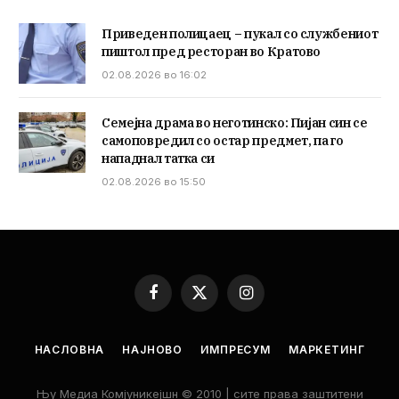
Приведен полицаец – пукал со службениот
пиштол пред ресторан во Кратово
02.08.2026 во 16:02
Семејна драма во неготинско: Пијан син се
самоповредил со остар предмет, па го
нападнал татка си
02.08.2026 во 15:50
Facebook
X
Instagram
(Twitter)
НАСЛОВНА
НАЈНОВО
ИМПРЕСУМ
МАРКЕТИНГ
Њу Медиа Комјуникејшн © 2010 | сите права заштитени