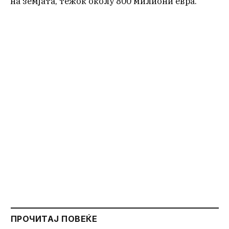
на земјата, тежок околу 800 милиони евра.
ПРОЧИТАЈ ПОВЕЌЕ