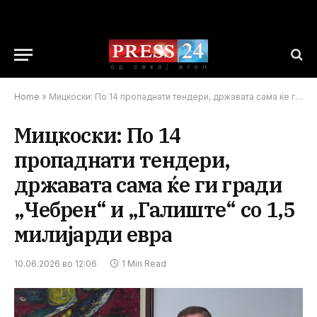
Home
»
Мицкоски: По 14 пропаднати тендери, државата сама ќе ги гради „Чебрен“ и „Галиште“ со 1,5 милијарди евра
Мицкоски: По 14
пропаднати тендери,
државата сама ќе ги гради
„Чебрен“ и „Галиште“ со 1,5
милијарди евра
10.06.2026 во 12:06
1 Min Read