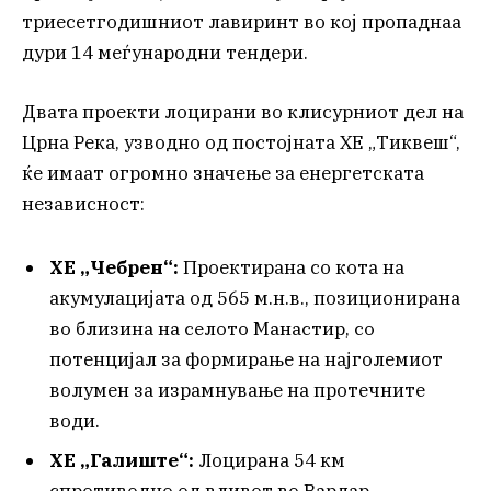
триесетгодишниот лавиринт во кој пропаднаа
дури 14 меѓународни тендери.
Двата проекти лоцирани во клисурниот дел на
Црна Река, узводно од постојната ХЕ „Тиквеш“,
ќе имаат огромно значење за енергетската
независност:
ХЕ „Чебрен“:
Проектирана со кота на
акумулацијата од 565 м.н.в., позиционирана
во близина на селото Манастир, со
потенцијал за формирање на најголемиот
волумен за израмнување на протечните
води.
ХЕ „Галиште“:
Лоцирана 54 км
спротиводно од вливот во Вардар.