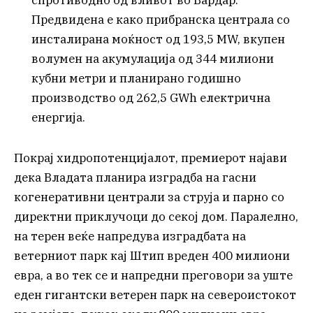
Предвидена е како прибранска централа со
инсталирана моќност од 193,5 MW, вкупен
волумен на акумулација од 344 милиони
кубни метри и планирано годишно
производство од 262,5 GWh електрична
енергија.
Покрај хидропотенцијалот, премиерот најави
дека Владата планира изградба на гасни
когенеративни централи за струја и парно со
директни приклучоци до секој дом. Паралелно,
на терен веќе напредува изградбата на
ветерниот парк кај Штип вреден 400 милиони
евра, а во тек се и напредни преговори за уште
еден гигантски ветерен парк на североистокот