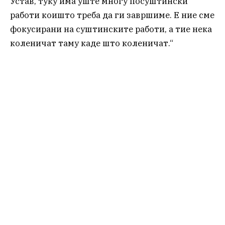
Устав, туку има уште многу посуштински
работи коишто треба да ги завршиме. Е ние сме
фокусирани на суштинските работи, а тие нека
коленичат таму каде што коленичат.“