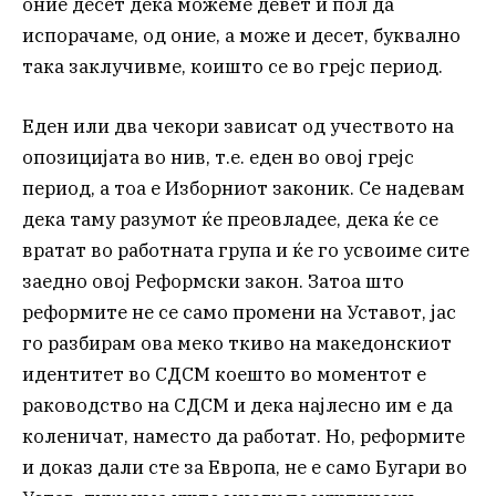
оние десет дека можеме девет и пол да
испорачаме, од оние, а може и десет, буквално
така заклучивме, коишто се во грејс период.
Еден или два чекори зависат од учеството на
опозицијата во нив, т.е. еден во овој грејс
период, а тоа е Изборниот законик. Се надевам
дека таму разумот ќе преовладее, дека ќе се
вратат во работната група и ќе го усвоиме сите
заедно овој Реформски закон. Затоа што
реформите не се само промени на Уставот, јас
го разбирам ова меко ткиво на македонскиот
идентитет во СДСМ коешто во моментот е
раководство на СДСМ и дека најлесно им е да
коленичат, наместо да работат. Но, реформите
и доказ дали сте за Европа, не е само Бугари во