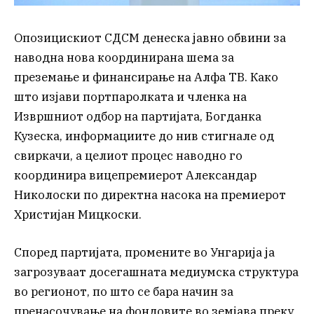
Опозицискиот СДСМ денеска јавно обвини за
наводна нова координирана шема за
преземање и финансирање на Алфа ТВ. Како
што изјави портпаролката и членка на
Извршниот одбор на партијата, Богданка
Кузеска, информациите до нив стигнале од
свиркачи, а целиот процес наводно го
координира вицепремиерот Александар
Николоски по директна насока на премиерот
Христијан Мицкоски.
Според партијата, промените во Унгарија ја
загрозуваат досегашната медиумска структура
во регионот, по што се бара начин за
пренасочување на фондовите во земјава преку