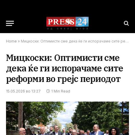
Home
»
Мицкоски: Оптимисти сме дека ќе ги испорачаме сите реформи во грејс периодот
Мицкоски: Оптимисти сме
дека ќе ги испорачаме сите
реформи во грејс периодот
15.05.2026 во 13:27
1 Min Read