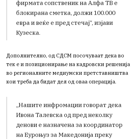
фирмата сопственик на Алфа ТВ е
блокирана сметка, должи 100.000
евра и веќе е пред стечај“, изјави
Кузеска.
Дополнително, од СДСМ посочуваат дека во
тек е и позиционирање на кадровски решенија
во регионалните медиумски претставништва
кои треба да бидат дел од оваа операција.
„Нашите инфромации говорат дека
Ивона Талевска од пред неколку
денови е назначена за координатор
на Еуроњуз за Македонија преку