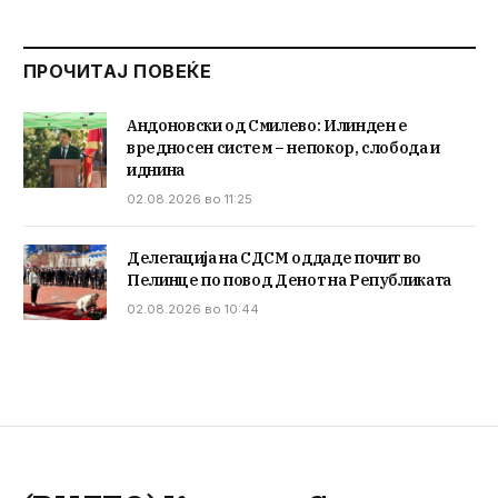
ПРОЧИТАЈ ПОВЕЌЕ
Андоновски од Смилево: Илинден е
вредносен систем – непокор, слобода и
иднина
02.08.2026 во 11:25
Делегација на СДСМ оддаде почит во
Пелинце по повод Денот на Републиката
02.08.2026 во 10:44