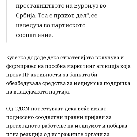
преставиштвото на Еуроњуз во
Србија. Тоа е првиот дел“, се
наведува во партиското
соопштение.
Кузеска додаде дека стратегијата вклучува и
формирање на посебна маркетинг агенција која
преку ПР активности за банката би
обезбедувала средства за медиумска поддршка
на владејачката партија.
Од СДСМ потсетуваат дека веќе имаат
поднесено соодветни правни пријави за
претходното работење на медиумот и побараа
итна реакција од истражните органи за