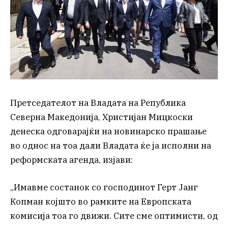
Претседателот на Владата на Република
Северна Македонија, Христијан Мицкоски
денеска одговарајќи на новинарско прашање
во однос на тоа дали Владата ќе ја исполни на
реформската агенда, изјави:
„Имавме состанок со господинот Герт Јанг
Копман којшто во рамките на Европската
комисија тоа го движи. Сите сме оптимисти, од