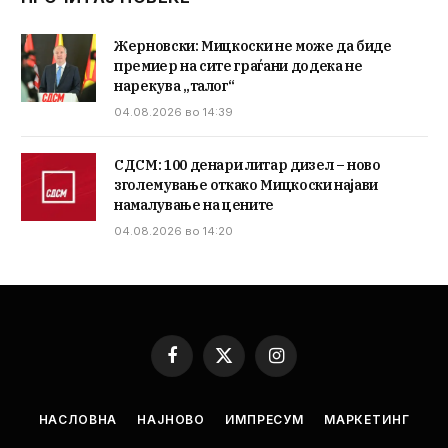
Жерновски: Мицкоски не може да биде
премиер на сите граѓани додека не
нарекува „талог“
04.08.2026 во 14:39
СДСМ: 100 денари литар дизел – ново
зголемување откако Мицкоски најави
намалување на цените
04.08.2026 во 14:20
Facebook
X
Instagram
(Twitter)
НАСЛОВНА
НАЈНОВО
ИМПРЕСУМ
МАРКЕТИНГ