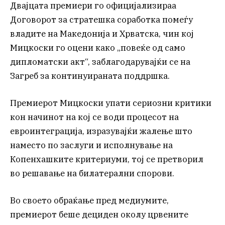
Двајцата премиери го официјализираа
Договорот за стратешка соработка помеѓу
владите на Македонија и Хрватска, чин кој
Мицкоски го оцени како „повеќе од само
дипломатски акт“, заблагодарувајќи се на
Загреб за континуираната поддршка.
Премиерот Мицкоски упати сериозни критики
кон начинот на кој се води процесот на
евроинтеграција, изразувајќи жалење што
наместо по заслуги и исполнување на
Копенхашките критериуми, тој се претворил
во решавање на билатерални спорови.
Во своето обраќање пред медиумите,
премиерот беше дециден околу црвените