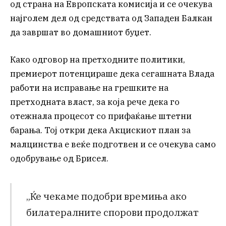
од страна на Европската комисија и се очекува
најголем дел од средствата од Западен Балкан
да завршат во домашниот буџет.
Како одговор на претходните политики,
премиерот потенцираше дека сегашната Влада
работи на исправање на грешките на
претходната власт, за која рече дека го
отежнала процесот со прифаќање штетни
барања. Тој откри дека Акцискиот план за
малцинства е веќе подготвен и се очекува само
одобрување од Брисел.
„Ќе чекаме подобри времиња ако
билатералните спорови продолжат