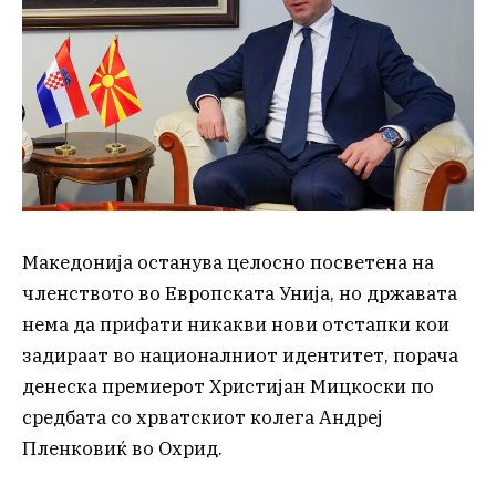
Македонија останува целосно посветена на
членството во Европската Унија, но државата
нема да прифати никакви нови отстапки кои
задираат во националниот идентитет, порача
денеска премиерот Христијан Мицкоски по
средбата со хрватскиот колега Андреј
Пленковиќ во Охрид.