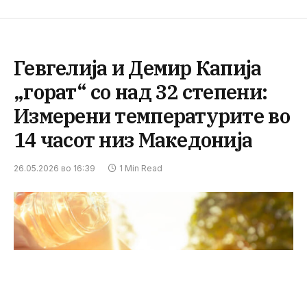
Гевгелија и Демир Капија
„горат“ со над 32 степени:
Измерени температурите во
14 часот низ Македонија
26.05.2026 во 16:39
1 Min Read