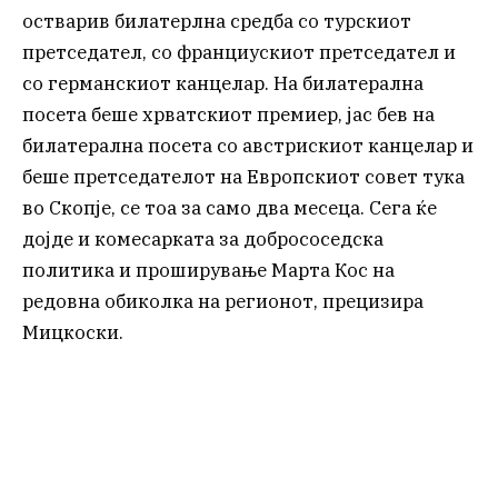
остварив билатерлна средба со турскиот
претседател, со франциускиот претседател и
со германскиот канцелар. На билатерална
посета беше хрватскиот премиер, јас бев на
билатерална посета со австрискиот канцелар и
беше претседателот на Европскиот совет тука
во Скопје, се тоа за само два месеца. Сега ќе
дојде и комесарката за добрососедска
политика и проширување Марта Кос на
редовна обиколка на регионот, прецизира
Мицкоски.