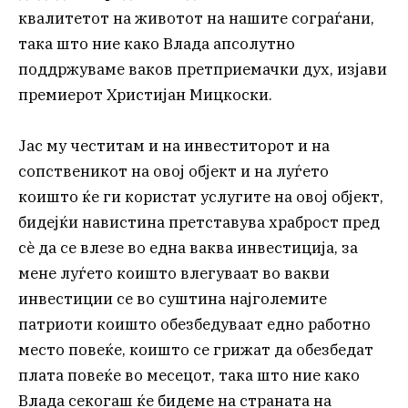
квалитетот на животот на нашите сограѓани,
така што ние како Влада апсолутно
поддржуваме ваков претприемачки дух, изјави
премиерот Христијан Мицкоски.
Јас му честитам и на инвеститорот и на
сопственикот на овој објект и на луѓето
коишто ќе ги користат услугите на овој објект,
бидејќи навистина претставува храброст пред
сè да се влезе во една ваква инвестиција, за
мене луѓето коишто влегуваат во вакви
инвестиции се во суштина најголемите
патриоти коишто обезбедуваат едно работно
место повеќе, коишто се грижат да обезбедат
плата повеќе во месецот, така што ние како
Влада секогаш ќе бидеме на страната на