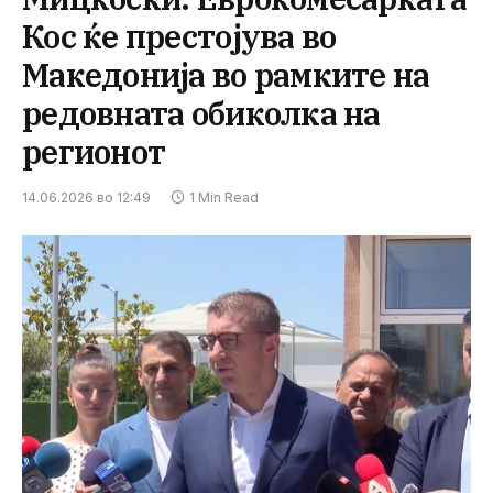
Кос ќе престојува во
Македонија во рамките на
редовната обиколка на
регионот
14.06.2026 во 12:49
1 Min Read