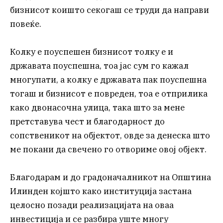
бизнисот коишто секогаш се труди да направи
повеќе.
Колку е поуспешен бизнисот толку е и
државата поуспешна, тоа јас сум го кажал
многупати, а колку е државата пак поуспешна
тогаш и бизнисот е повреден, тоа е отприлика
како двонасочна улица, така што за мене
претставува чест и благодарност до
сопственикот на објектот, овде за денеска што
ме покани да свечено го отвориме овој објект.
Благодарам и до градоначалникот на Општина
Илинден којшто како институција застана
целосно позади реализацијата на оваа
инвестиција и се разбира уште многу