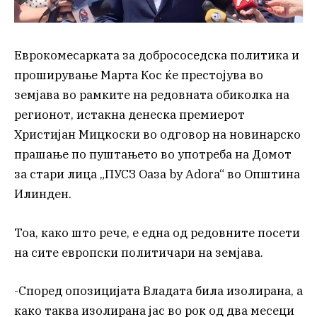
Еврокомесарката за добрососедска политика и
проширување Марта Кос ќе престојува во
земјава во рамките на редовната обиколка на
регионот, истакна денеска премиерот
Христијан Мицкоски во одговор на новинарско
прашање по пуштањето во употреба на Домот
за стари лица „ПУСЗ Оаза by Adora“ во Општина
Илинден.
Тоа, како што рече, е една од редовните посети
на сите европски политичари на земјава.
-Според опозицијата Владата била изолирана, а
како таква изолирана јас во рок од два месеци