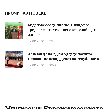
ПРОЧИТАЈ ПОВЕЌЕ
Андоновски од Смилево: Илинден е
вредносен систем – непокор, слобода и
иднина
02.08.2026 во 11:25
Делегација на СДСМ оддаде почит во
Пелинце по повод Денот на Републиката
02.08.2026 во 10:44
Мицкоски: Еврокомесарката