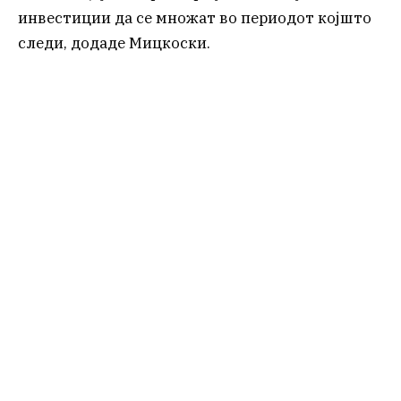
инвестиции да се множат во периодот којшто
следи, додаде Мицкоски.