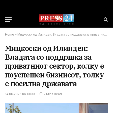
Home
»
Мицкоски од Илинден: Владата со поддршка за приватниот сектор, колку е поуспешен бизнисот, толку е посилна државата
Мицкоски од Илинден:
Владата со поддршка за
приватниот сектор, колку е
поуспешен бизнисот, толку
е посилна државата
14.06.2026 во 13:00
2 Mins Read