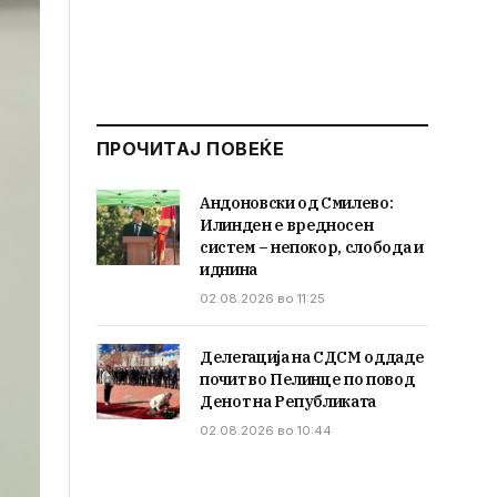
ПРОЧИТАЈ ПОВЕЌЕ
Андоновски од Смилево:
Илинден е вредносен
систем – непокор, слобода и
иднина
02.08.2026 во 11:25
Делегација на СДСМ оддаде
почит во Пелинце по повод
Денот на Републиката
02.08.2026 во 10:44