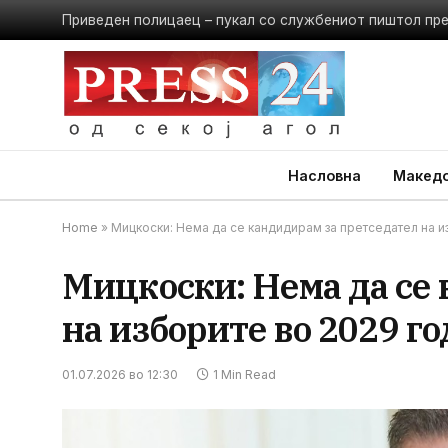
Приведен полицаец – пукал со службениот пиштол пр
Насловна
Македо
Home
»
Мицкоски: Нема да се кандидирам за претседател на и
Мицкоски: Нема да се
на изборите во 2029 г
01.07.2026 во 12:30
1 Min Read