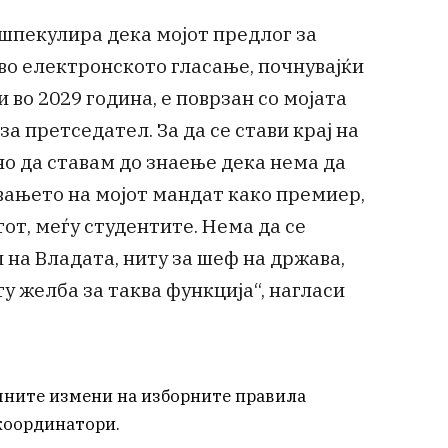
 шпекулира дека мојот предлог за
во електронското гласање, почнувајќи
во 2029 година, е поврзан со мојата
а претседател. За да се стави крај на
но да ставам до знаење дека нема да
вањето на мојот мандат како премиер,
от, меѓу студентите. Нема да се
на Владата, ниту за шеф на држава,
у желба за таква функција“, нагласи
чните измени на изборните правила
координатори.