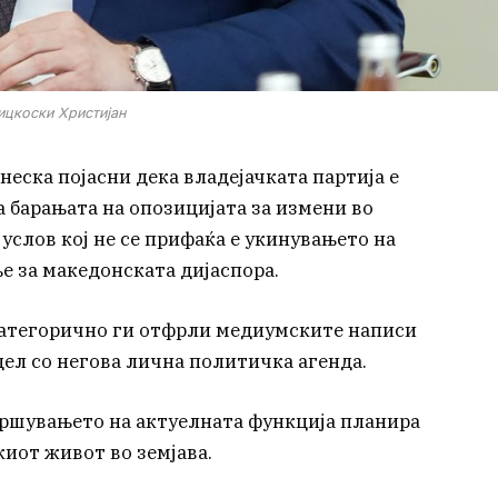
цкоски Христијан
еска појасни дека владејачката партија е
а барањата на опозицијата за измени во
услов кој не се прифаќа е укинувањето на
 за македонската дијаспора.
категорично ги отфрли медиумските написи
дел со негова лична политичка агенда.
вршувањето на актуелната функција планира
иот живот во земјава.