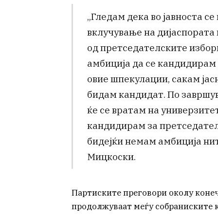
„Гледам дека во јавноста се
вклучување на дијаспората 
од претседателските избори 
амбиција да се кандидирам з
овие шпекулации, сакам јас
бидам кандидат. По завршу
ќе се вратам на универзитет
кандидирам за претседател 
бидејќи немам амбиција нит
Мицкоски.
Партиските преговори околу коне
продолжуваат меѓу собраниските 