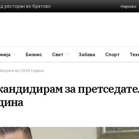
Најново
ед ресторан во Кратово
нија
Бизнис
Свет
Забава
Спорт
Тех
зборите во 2029 година
 кандидирам за претседате
одина