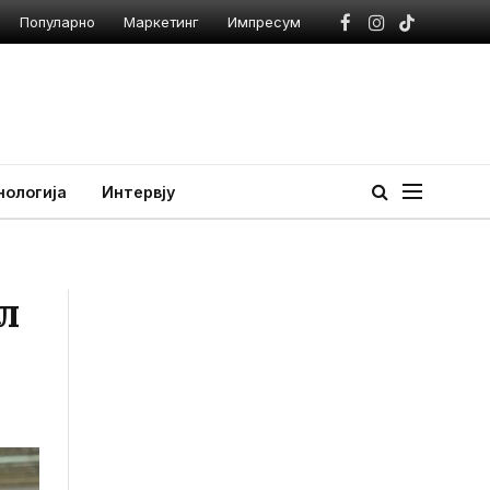
Популарно
Маркетинг
Импресум
Facebook
Instagram
TikTok
нологија
Интервју
л