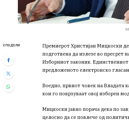
Ми
Премиерот Христијан Мицкоски ден
СПОДЕЛИ
подготвена да излезе во пресрет н
Изборниот законик. Единствениот 
предложеното електронско гласање
Воедно, првиот човек на Владата 
кои го поврзуваат овој изборен мо
Мицкоски јавно порача дека по за
целосно да се повлече од политичк