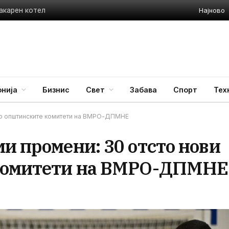
Најново
акарен котел
нија
Бизнис
Свет
Забава
Спорт
Тех
 во општинските комитети на ВМРО-ДПМНЕ
и промени: 30 отсто нови
 комитети на ВМРО-ДПМНЕ