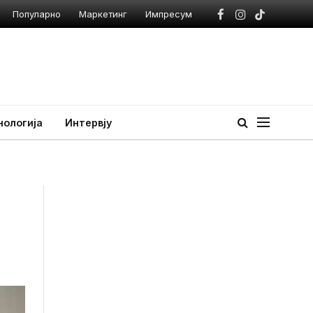
Популарно
Маркетинг
Импресум
Facebook
Instagram
TikTok
нологија
Интервју