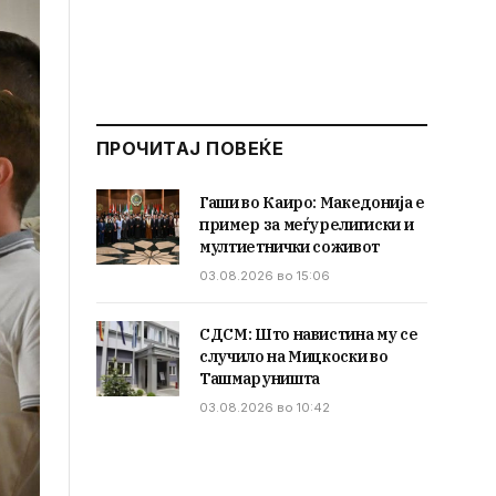
ПРОЧИТАЈ ПОВЕЌЕ
Гаши во Каиро: Македонија е
пример за меѓурелигиски и
мултиетнички соживот
03.08.2026 во 15:06
СДСМ: Што навистина му се
случило на Мицкоски во
Ташмаруништа
03.08.2026 во 10:42