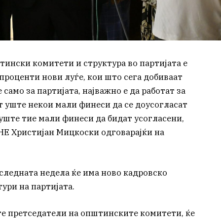
тински комитети и структура во партијата е
 проценти нови луѓе, кои што сега добиваат
 само за партијата, најважно е да работат за
т уште некои мали финеси да се доусогласат
 уште тие мали финеси да бидат усогласени,
Е Христијан Мицкоски одговарајќи на
 следната недела ќе има ново кадровско
ури на партијата.
ите претседатели на општинските комитети, ќе