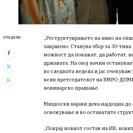
,,Реструктуирањето на ниво на опш
СПОДЕЛИ
завршено. Станува збор за 30-тина
можност да покажат, да работат, не
државата. На овој начин остануваа
во следната недела и јас очекувам
вели претседателот на ВМРО-ДПМН
новинарско прашање.
Мицкоски најави дека најдоцна до
освежување и во останатите структ
,,Покрај новиот состав на ИК, нов