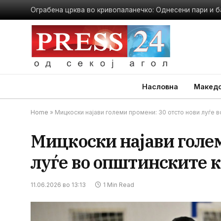
Ограбена црква во кривопаланечко: Однесени пари и б
Насловна
Македо
Home
»
Мицкоски најави големи промени: 30 отсто нови луѓе
Мицкоски најави голем
луѓе во општинските
11.06.2026 во 13:13
1 Min Read