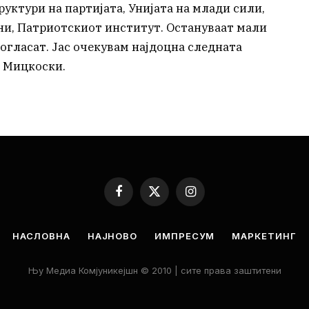
руктури на партијата, Унијата на млади сили,
ани, Патриотскиот институт. Остануваат мали
согласат. Јас очекувам најдоцна следната
а Мицкоски.
Facebook
X
Instagram
(Twitter)
НАСЛОВНА
НАЈНОВО
ИМПРЕСУМ
МАРКЕТИНГ
Њу Медиа Комјуникејшн © 2010 | сите права заштитени