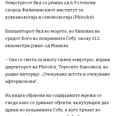
Земјотресот бил со јачина од 6,9 степени
според Филипинскиот институт за
вулканологија и сеизмологија (Phivolcs).
Епицентарот бил во морето, во близина на
градот Бого во покраината Себу, околу 512
километри јужно од Манила.
– Ова се смета за многу силен земјотрес, изјави
директорот на Phivolcs, Тересито Баколкол, во
радио-интервју. „Очекуваме штета и очекуваме
афтершокови“.
На видеа објавени на социјалните мрежи се
гледа како се уриваат објекти, вклучувајќи две
цркви во покраината Себу, а луѓе трчаат во