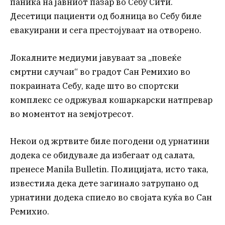
паника на јавниот пазар во Себу Сити.
Десетици пациенти од болница во Себу биле
евакуирани и сега престојуваат на отворено.
Локалните медиуми јавуваат за „повеќе
смртни случаи“ во градот Сан Ремихио во
покраината Себу, каде што во спортски
комплекс се одржувал кошаркарски натпревар
во моментот на земјотресот.
Некои од жртвите биле погодени од урнатини
додека се обидувале да избегаат од салата,
пренесе Manila Bulletin. Полицијата, исто така,
известила дека дете загинало затрупано од
урнатини додека спиело во својата куќа во Сан
Ремихио.