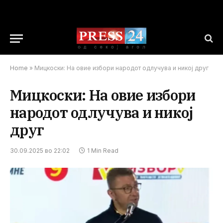
Home
»
Мицкоски: На овие избори народот одлучува и никој друг
Мицкоски: На овие избори
народот одлучува и никој
друг
30.09.2025 во 22:02
1 Min Read