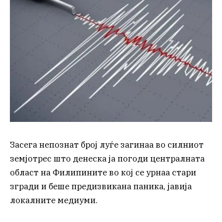
Засега непознат број луѓе загинаа во силниот
земјотрес што денеска ја погоди централната
област на Филипините во кој се урнаа стари
згради и беше предизвикана паника, јавија
локалните медиуми.