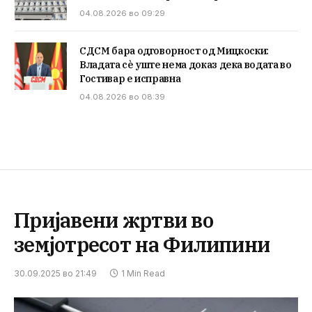
04.08.2026 во 09:29
СДСМ бара одговорност од Мицкоски:
Владата сè уште нема доказ дека водата во
Гостивар е исправна
04.08.2026 во 08:39
Пријавени жртви во
земјотресот на Филипини
30.09.2025 во 21:49
1 Min Read