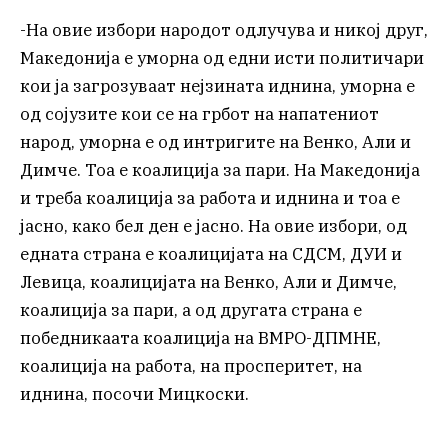
-На овие избори народот одлучува и никој друг,
Македонија е уморна од едни исти политичари
кои ја загрозуваат нејзината иднина, уморна е
од сојузите кои се на грбот на напатениот
народ, уморна е од интригите на Венко, Али и
Димче. Тоа е коалиција за пари. На Македонија
и треба коалиција за работа и иднина и тоа е
јасно, како бел ден е јасно. На овие избори, од
едната страна е коалицијата на СДСМ, ДУИ и
Левица, коалицијата на Венко, Али и Димче,
коалиција за пари, а од другата страна е
победникаата коалиција на ВМРО-ДПМНЕ,
коалиција на работа, на просперитет, на
иднина, посочи Мицкоски.