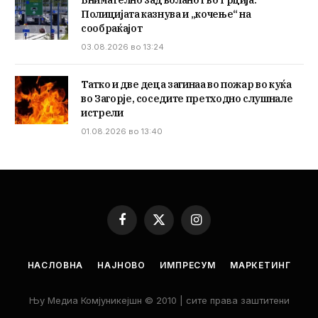
Полицијата казнува и „кочење“ на
сообраќајот
03.08.2026 во 13:24
Татко и две деца загинаа во пожар во куќа
во Загорје, соседите претходно слушнале
истрели
01.08.2026 во 13:40
Facebook
X
Instagram
(Twitter)
НАСЛОВНА
НАЈНОВО
ИМПРЕСУМ
МАРКЕТИНГ
Њу Медиа Комјуникејшн © 2010 | сите права заштитени