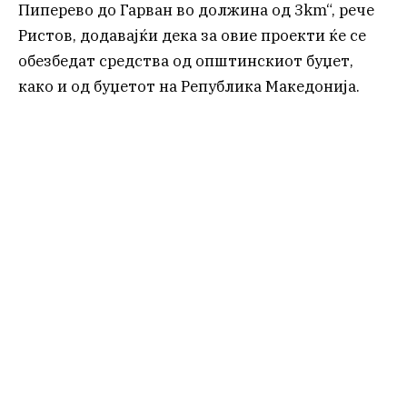
Пиперево до Гарван во должина од 3km“, рече
Ристов, додавајќи дека за овие проекти ќе се
обезбедат средства од општинскиот буџет,
како и од буџетот на Република Македонија.