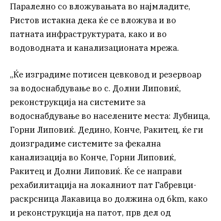
Паралелно со вложувањата во најмладите,
Ристов истакна дека ќе се вложува и во
патната инфраструктурата, како и во
водоводната и канализационата мрежа.
„Ќе изградиме потисен цевковод и резервоар
за водоснабдување во с. Долни Липовиќ,
реконструкција на системите за
водоснабдување во населените места: Лубница,
Горни Липовиќ. Дедино, Конче, Ракитец, ќе ги
доизградиме системите за фекална
канализација во Конче, Горни Липовиќ,
Ракитец и Долни Липовиќ. Ќе се направи
рехабилитација на локалниот пат Габревци-
раскрсница Лакавица во должина од 6km, како
и реконструкција на патот, прв дел од