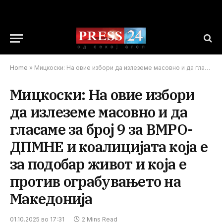
Home
»
Мицкоски: На овие избори да излеземе масовно и да гласаме за број 9 за ВМРО-ДПМНЕ и коалицијата која е за подобар живот и која е против ограбувањето на Македонија
Мицкоски: На овие избори
да излеземе масовно и да
гласаме за број 9 за ВМРО-
ДПМНЕ и коалицијата која е
за подобар живот и која е
против ограбувањето на
Македонија
01.10.2025 во 17:31
2 Mins Read