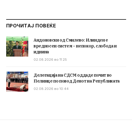
ПРОЧИТАЈ ПОВЕЌЕ
Андоновски од Смилево: Илинден е
вредносен систем – непокор, слобода и
иднина
02.08.2026 во 11:25
Делегација на СДСМ оддаде почит во
Пелинце по повод Денот на Републиката
02.08.2026 во 10:44