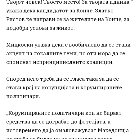
Твојот човек! Твоето место! За твојата иднина!“
укажа дека кандидатот за Конче, Златко
Ристов ќе направи се за жителите на Конче, за
подобри услови за живот.
Мицкоски укажа дека е вообичаено да се стави
акцент на локалните теми, но оти мора да се
споменат непринципиелните коалиции.
Според него треба да се гласа така за да се
стави крај на корупцијата и корумпираните
политичари.
„Корумпираните политичари кои не бираат
средства да се дограбат до фотелјата, а
истовремено да ја омаловажуваат Македонија