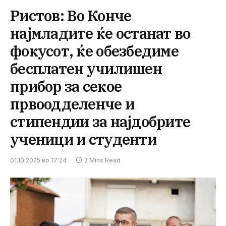
Ристов: Во Конче
најмладите ќе останат во
фокусот, ќе обезбедиме
бесплатен училишен
прибор за секое
првоодделенче и
стипендии за најдобрите
ученици и студенти
01.10.2025 во 17:24
2 Mins Read