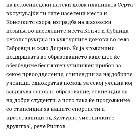
на велосипедски патеки долж планината Серта
вклучувајќи ги сите населени места и
Конечките езера, изградба на шаховски
полиња во населените места Конче и Лубница,
реконструкција на културните домови во село
Габревци и село Дедино. Ќе ја зголемиме
поддршката во образованието каде што ќе
обезбедиме бесплатен училишен прибор за
секое првоодделенче, стипендии за најдобрите
ученици, еднократна помош за секој ученик кој
завршува основно образование, стипендии за
најдобри студенти, а исто така ќе продолжиме
со стипендии за нашите спортисти и
претставници од Културно уметничките
друштва“, рече Ристов.