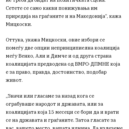
не треба да бидат на политичката сцена.
Сетете се само какви понижувања им
приредија на граѓаните и на Македонија“, кажа
Мицкоски.
Оттука, укажа Мицкоски, овие избори се
помеѓу две опции непринципиелна коалиција
меѓу Венко, Али и Димче и од друга страна
коалицијата предводена од ВМРО-ДПМНЕ која
е за право, правда, достоинство, подобар
живот.
„Значи или гласаме за назад кога се
ограбуваше народот и државата, или за
коалицијата која 15 месеци се бори да и врати
се на државата и граѓаните. Затоа гласате за
вас, вашето место, вашата иднина. Да излеземе