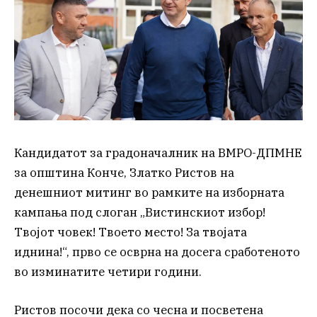
Кандидатот за градоначалник на ВМРО-ДПМНЕ
за општина Конче, Златко Ристов на
денешниот митинг во рамките на изборната
кампања под слоган „Вистинскиот избор!
Твојот човек! Твоето место! За твојата
иднина!“, прво се осврна на досега сработеното
во изминатите четири години.
Ристов посочи дека со чесна и посветена