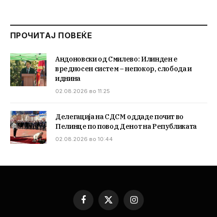
ПРОЧИТАЈ ПОВЕЌЕ
Андоновски од Смилево: Илинден е
вредносен систем – непокор, слобода и
иднина
02.08.2026 во 11:25
Делегација на СДСМ оддаде почит во
Пелинце по повод Денот на Републиката
02.08.2026 во 10:44
Facebook
X
Instagram
(Twitter)