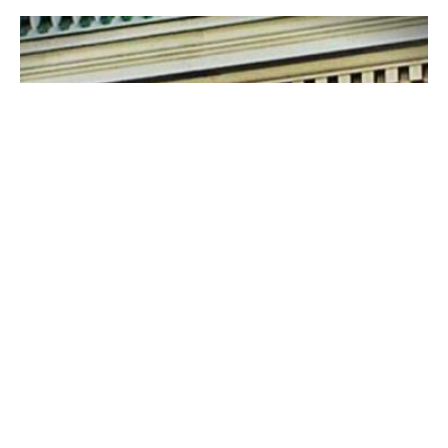
Додека СДС со години зборуваа за реформи,
Владата предводена од ВМРО-ДПМНЕ
испорачува конкретни резултати, наведува
ВМРО-ДПМНЕ во соопштение.