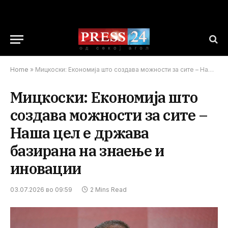
Home
»
Мицкоски: Економија што создава можности за сите – Наша цел е држава базирана на знаење и иновации
Мицкоски: Економија што
создава можности за сите –
Наша цел е држава
базирана на знаење и
иновации
03.07.2026 во 09:59
2 Mins Read