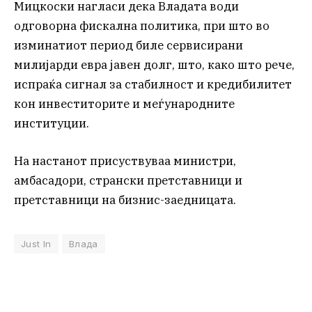
Мицкоски нагласи дека Владата води
одговорна фискална политика, при што во
изминатиот период биле сервисирани
милијарди евра јавен долг, што, како што рече,
испраќа сигнал за стабилност и кредибилитет
кон инвеститорите и меѓународните
институции.
На настанот присуствуваа министри,
амбасадори, странски претставници и
претставници на бизнис-заедницата.
Just In
Влада