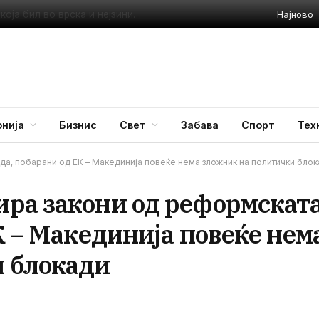
Најново
Приведен полицаец во Стар Дојран: Претепал жена со која бил во врска и нејзиниот малолетен син
нија
Бизнис
Свет
Забава
Спорт
Тех
а, побарани од ЕК – Макединија повеќе нема зложник на политички бло
ра закони од реформскат
К – Макединија повеќе нем
и блокади