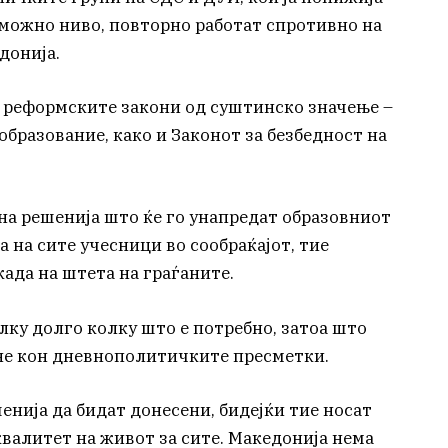
 можно ниво, повторно работат спротивно на
донија.
 реформските закони од суштинско значење –
образование, како и Законот за безбедност на
на решенија што ќе го унапредат образовниот
а на сите учесници во сообраќајот, тие
ада на штета на граѓаните.
лку долго колку што е потребно, затоа што
а не кон дневнополитичките пресметки.
енија да бидат донесени, бидејќи тие носат
валитет на живот за сите. Македонија нема