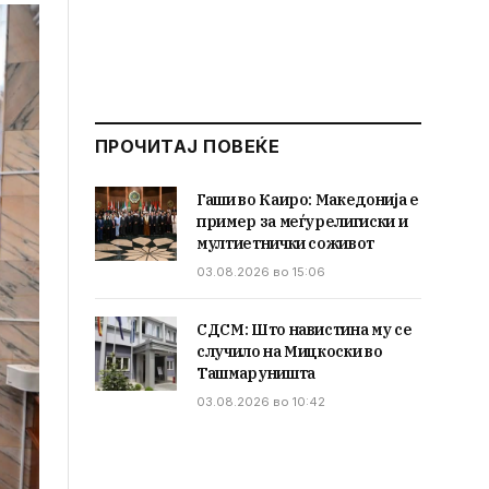
ПРОЧИТАЈ ПОВЕЌЕ
Гаши во Каиро: Македонија е
пример за меѓурелигиски и
мултиетнички соживот
03.08.2026 во 15:06
СДСМ: Што навистина му се
случило на Мицкоски во
Ташмаруништа
03.08.2026 во 10:42