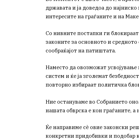
државата и ја доведоа до најниско
интересите на граѓаните и на Маке
Со нивните постапки ги блокираат
законите за основното и средното 
сообраќајот на патиштата.
Наместо да овозможат усвојување 
систем и ќе ја зголемат безбедност
повторно избираат политичка блок
Ние остануваме во Собранието оно
нашата обврска е кон граѓаните, 
Ќе направиме сѐ овие законски реш
конкретни придобивки и подобар к