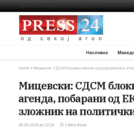
Насловна
Македо
Home
»
Мицевски: СДСМ блокира закони од реформската агенд
Мицевски: СДСМ блоки
агенда, побарани од Е
зложник на политичк
26.06.2026 во 22:26
2 Mins Read