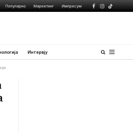
Популарно
Маркетинг
Импресум
Facebook
Instagram
TikTok
нологија
Интервју
кади
а
а