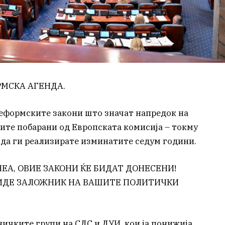
РМСКА АГЕНДА.
реформските закони што значат напредок на
ите побарани од Европската комисија – токму
 да ги реализирате изминатите седум години.
ЕА, ОВИЕ ЗАКОНИ ЌЕ БИДАТ ДОНЕСЕНИ!
ИДЕ ЗАЛОЖНИК НА ВАШИТЕ ПОЛИТИЧКИ
еничките групи на СДС и ДУИ, кои ја понижија