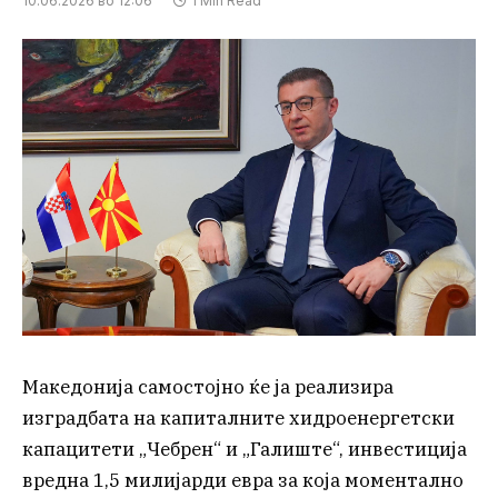
10.06.2026 во 12:06
1 Min Read
Македонија самостојно ќе ја реализира
изградбата на капиталните хидроенергетски
капацитети „Чебрен“ и „Галиште“, инвестиција
вредна 1,5 милијарди евра за која моментално