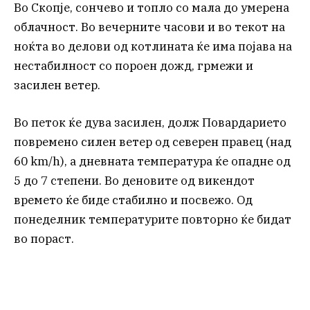
Во Скопје, сончево и топло со мала до умерена
облачност. Во вечерните часови и во текот на
ноќта во делови од котлината ќе има појава на
нестабилност со пороен дожд, грмежи и
засилен ветер.
Во петок ќе дува засилен, долж Повардарието
повремено силен ветер од северeн правец (над
60 km/h), а дневната температура ќе опадне од
5 до 7 степени. Во деновите од викендот
времето ќе биде стабилно и посвежо. Од
понеделник температурите повторно ќе бидат
во пораст.