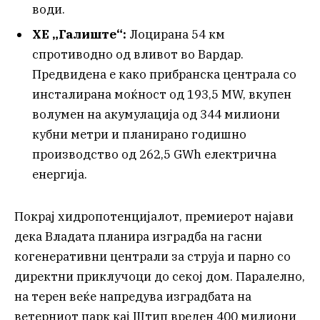
води.
ХЕ „Галиште“:
Лоцирана 54 км
спротиводно од вливот во Вардар.
Предвидена е како прибранска централа со
инсталирана моќност од 193,5 MW, вкупен
волумен на акумулација од 344 милиони
кубни метри и планирано годишно
производство од 262,5 GWh електрична
енергија.
Покрај хидропотенцијалот, премиерот најави
дека Владата планира изградба на гасни
когенеративни централи за струја и парно со
директни приклучоци до секој дом. Паралелно,
на терен веќе напредува изградбата на
ветерниот парк кај Штип вреден 400 милиони