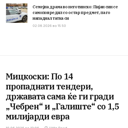
Семејна драма во неготинско: Пијан син се
самоповредил со остар предмет, па го
нападнал татка си
02.08.2026 во 15:50
Мицкоски: По 14
пропаднати тендери,
државата сама ќе ги гради
„Чебрен“ и „Галиште“ со 1,5
милијарди евра