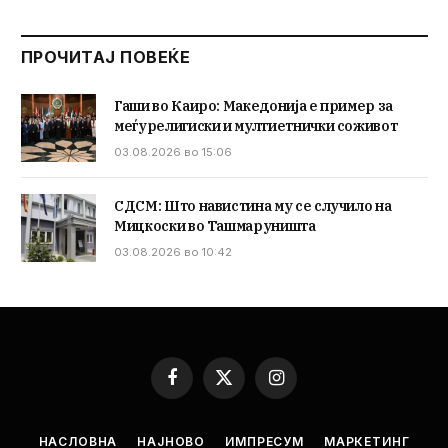
ПРОЧИТАЈ ПОВЕЌЕ
Гаши во Каиро: Македонија е пример за
меѓурелигиски и мултиетнички соживот
03.08.2026 во 15:06
СДСМ: Што навистина му се случило на
Мицкоски во Ташмаруништа
03.08.2026 во 10:42
Facebook
X
Instagram
(Twitter)
НАСЛОВНА
НАЈНОВО
ИМПРЕСУМ
МАРКЕТИНГ