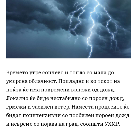
Времето утре сончево и топло со мала до
умерена облачност. Попладне и во текот на
ноќта ќе има повремени врнежи од дожд.
Локално ќе биде нестабилно со пороен дожд,
грмежи и засилен ветер. Наместа процесите ќе
бидат поинтензивни со пообилен пороен дожд
и невреме со појава на град, соопшти УХМР.