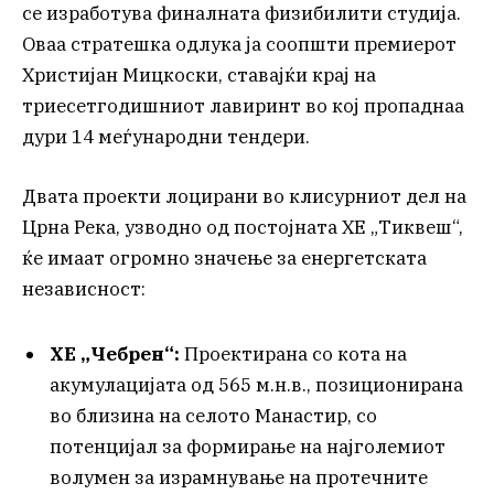
се изработува финалната физибилити студија.
Оваа стратешка одлука ја соопшти премиерот
Христијан Мицкоски, ставајќи крај на
триесетгодишниот лавиринт во кој пропаднаа
дури 14 меѓународни тендери.
Двата проекти лоцирани во клисурниот дел на
Црна Река, узводно од постојната ХЕ „Тиквеш“,
ќе имаат огромно значење за енергетската
независност:
ХЕ „Чебрен“:
Проектирана со кота на
акумулацијата од 565 м.н.в., позиционирана
во близина на селото Манастир, со
потенцијал за формирање на најголемиот
волумен за израмнување на протечните