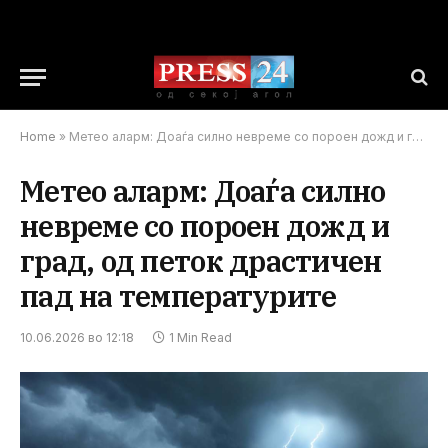
Home
»
Метео аларм: Доаѓа силно невреме со пороен дожд и град, од петок драстичен пад на температурите
Метео аларм: Доаѓа силно
невреме со пороен дожд и
град, од петок драстичен
пад на температурите
10.06.2026 во 12:18
1 Min Read