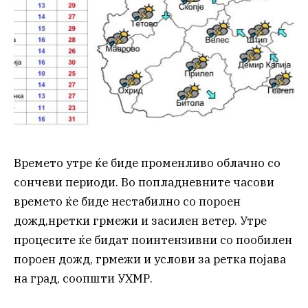
Времето утре ќе биде променливо облачно со
сончеви периоди. Во попладневните часови
времето ќе биде нестабилно со пороен
дожд,нретки грмежи и засилен ветер. Утре
процесите ќе бидат поинтензивни со пообилен
пороен дожд, грмежи и услови за ретка појава
на град, соопшти УХМР.