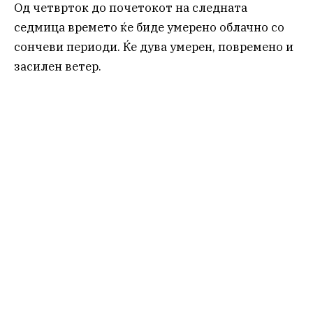
Од четврток до почетокот на следната
седмица времето ќе биде умерено облачно со
сончеви периоди. Ќе дува умерен, повремено и
засилен ветер.