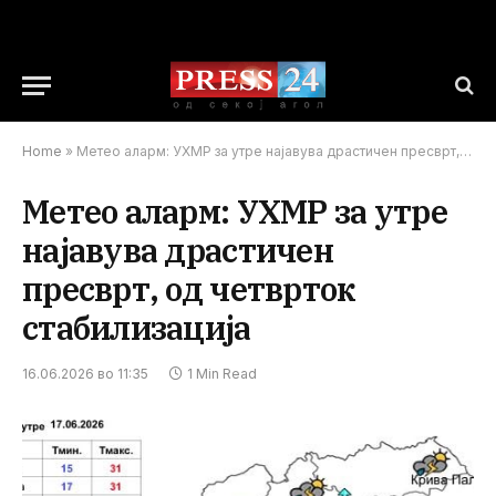
Home
»
Метео аларм: УХМР за утре најавува драстичен пресврт, од четврток стабилизација
Метео аларм: УХМР за утре
најавува драстичен
пресврт, од четврток
стабилизација
16.06.2026 во 11:35
1 Min Read