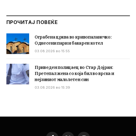
ПРОЧИТАЈ ПОВЕЌЕ
Ограбена црква во кривопаланечко:
Однесени пари и бакарен котел
03.08.2026 во 15:55
Приведен полицаец во Стар Дојран:
Претепал жена со која бил во врска и
нејзиниот малолетен син
03.08.2026 во 15:39