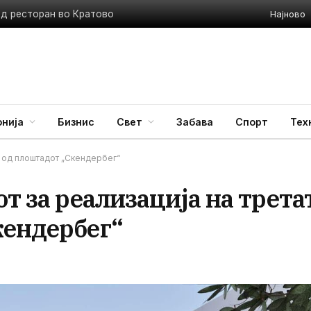
Најново
ед ресторан во Кратово
нија
Бизнис
Свет
Забава
Спорт
Тех
за од плоштадот „Скендербег“
от за реализација на трета
кендербег“