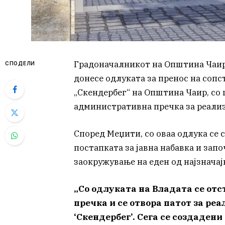
Градоначалникот на Општина Чаир
СПОДЕЛИ
донесе одлуката за пренос на соп
„Скендербег“ на Општина Чаир, со
административна пречка за реализа
Според Меџити, со оваа одлука се 
постапката за јавна набавка и зап
заокружување на еден од најзначај
„Со одлуката на Владата се о
пречка и се отвора патот за ре
‘Скендербег’. Сега се создадени