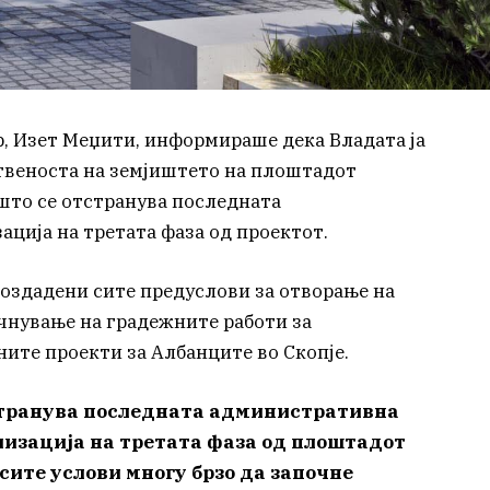
, Изет Меџити, информираше дека Владата ја
ственоста на земјиштето на плоштадот
 што се отстранува последната
ција на третата фаза од проектот.
создадени сите предуслови за отворање на
очнување на градежните работи за
ните проекти за Албанците во Скопје.
тстранува последната административна
ализација на третата фаза од плоштадот
 сите услови многу брзо да започне