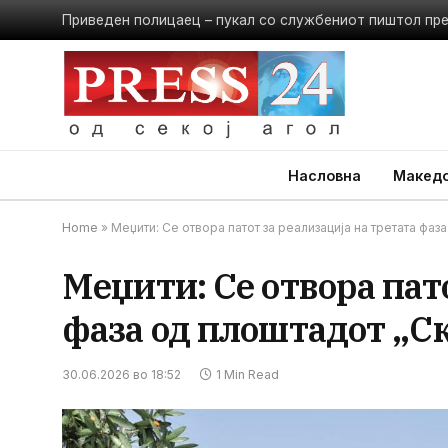
Приведен полицаец – пукал со службениот пиштол пр
Насловна
Македо
Home
»
Меџити: Се отвора патот за реализација на третата фа
Меџити: Се отвора пат
фаза од плоштадот „С
30.06.2026 во 18:52
1 Min Read