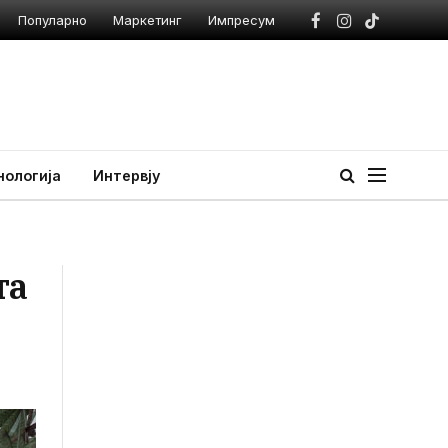
Популарно
Маркетинг
Импресум
Facebook
Instagram
TikTok
нологија
Интервју
та