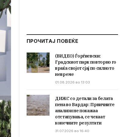
ПРОЧИТАЈ ПОВЕЌЕ
(ВИДЕО) Ѓорѓиевски:
Градскиот парк повторно го
враќа својот сјај по силното
невреме
01.08.2026 во 13:03
ДИЖС со детали за белата
пена во Вардар: Првичните
анализи не покажаа
отстапувања, се чекаат
конечните резултати
31.07.2026 во 16:40