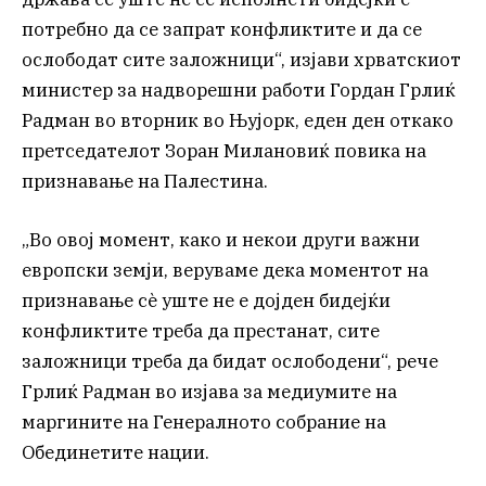
потребно да се запрат конфликтите и да се
ослободат сите заложници“, изјави хрватскиот
министер за надворешни работи Гордан Грлиќ
Радман во вторник во Њујорк, еден ден откако
претседателот Зоран Милановиќ повика на
признавање на Палестина.
„Во овој момент, како и некои други важни
европски земји, веруваме дека моментот на
признавање сè уште не е дојден бидејќи
конфликтите треба да престанат, сите
заложници треба да бидат ослободени“, рече
Грлиќ Радман во изјава за медиумите на
маргините на Генералното собрание на
Обединетите нации.