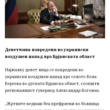
Деветмина повредени во украински
воздушен напад врз Брјанската област
Најмалку девет лица се повредени во
украински воздушен напад врз селото Бела
Березка во руската Брјанска област, соопшти
регионалниот гувернер Александар Богомаз.
„Жртвите веднаш беа префрлени во болница