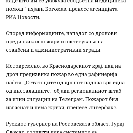
каде што им се укажува соодветна медицинска
помош,“ изјави Богомаз, пренесе агенцијата
РИА Новости.
Според информациите, нападот со дронови
предизвикал пожари и оштетувања на
станбени и административни згради.
Истовремено, во Краснодарскиот крај, пад на
дрон предизвика пожар во една рафинерија
нафта. „Остатоците од дронот паднаа врз една
од инсталациите,“ објави регионалниот штаб
за итни ситуации на Телеграм. Пожарот бил
изгаснат и нема жртви, пренесе Интерфакс.
Рускиот гувернер на Ростовската област, Јуриј
Сљусар, соопшти дека системите за