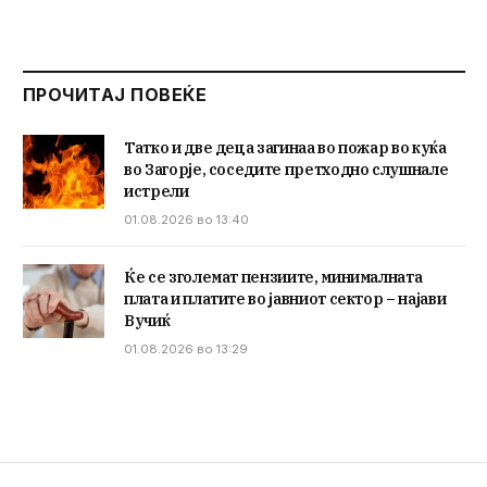
ПРОЧИТАЈ ПОВЕЌЕ
Татко и две деца загинаа во пожар во куќа
во Загорје, соседите претходно слушнале
истрели
01.08.2026 во 13:40
Ќе се зголемат пензиите, минималната
плата и платите во јавниот сектор – најави
Вучиќ
01.08.2026 во 13:29