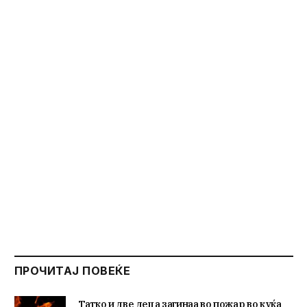
ПРОЧИТАЈ ПОВЕЌЕ
Татко и две деца загинаа во пожар во куќа