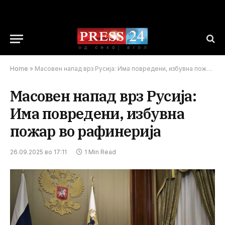
Home
»
Масовен напад врз Русија: Има повредени, избувна пожар во рафинерија
Масовен напад врз Русија:
Има повредени, избувна
пожар во рафинерија
26.09.2025 во 17:11
1 Min Read