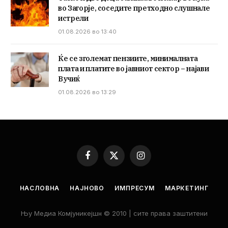
во Загорје, соседите претходно слушнале
истрели
01.08.2026 во 13:40
Ќе се зголемат пензиите, минималната
плата и платите во јавниот сектор – најави
Вучиќ
01.08.2026 во 13:29
Facebook
X
Instagram
(Twitter)
НАСЛОВНА
НАЈНОВО
ИМПРЕСУМ
МАРКЕТИНГ
Њу Медиа Комјуникејшн © 2010 | сите права заштитени