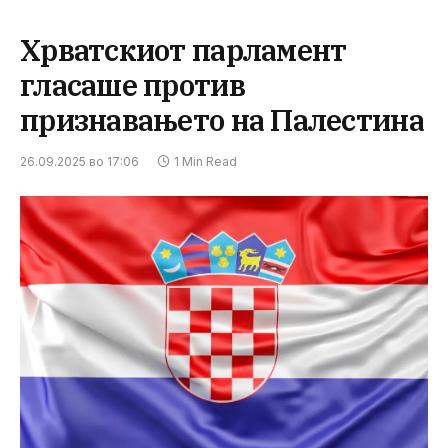
Хрватскиот парламент
гласаше против
признавањето на Палестина
26.09.2025 во 17:06
1 Min Read