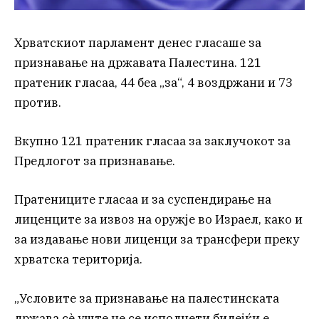
Хрватскиот парламент денес гласаше за
признавање на државата Палестина. 121
пратеник гласаа, 44 беа „за“, 4 воздржани и 73
против.
Вкупно 121 пратеник гласаа за заклучокот за
Предлогот за признавање.
Пратениците гласаа и за суспендирање на
лиценците за извоз на оружје во Израел, како и
за издавање нови лиценци за трансфери преку
хрватска територија.
„Условите за признавање на палестинската
држава сè уште не се исполнети бидејќи е