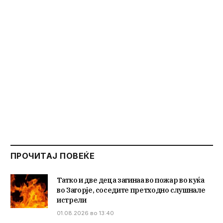
ПРОЧИТАЈ ПОВЕЌЕ
Татко и две деца загинаа во пожар во куќа
во Загорје, соседите претходно слушнале
истрели
01.08.2026 во 13:40