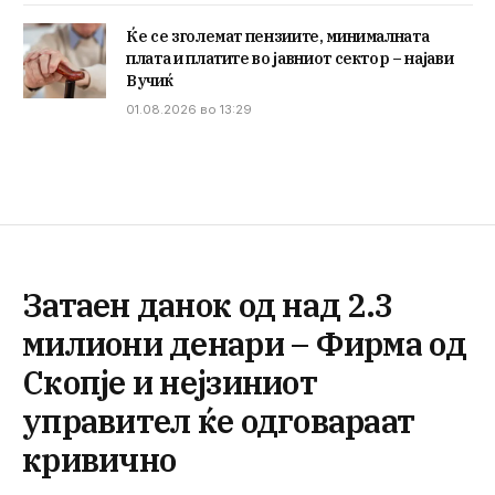
Ќе се зголемат пензиите, минималната
плата и платите во јавниот сектор – најави
Вучиќ
01.08.2026 во 13:29
Затаен данок од над 2.3
милиони денари – Фирма од
Скопје и нејзиниот
управител ќе одговараат
кривично