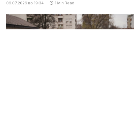
06.07.2026 во 19:34
1 Min Read
СВР Куманово поднесе кривична пријава
против Е.С. (57) од Скопје и правно лице од
Скопје поради постоење основи на сомнение за
сторено кривично дело „даночно затајување“.