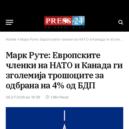
Home
»
Марк Руте: Европските членки на НАТО и Канада ги зголемија трошоците за одбрана на 4% од БДП
Марк Руте: Европските
членки на НАТО и Канада ги
зголемија трошоците за
одбрана на 4% од БДП
06.07.2026 во 19:36
1 Min Read