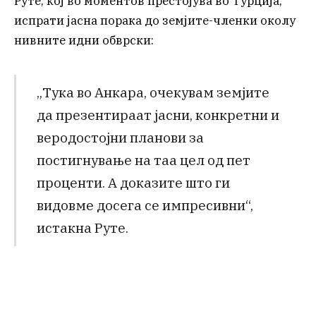
Руте, кој во моментов престојува во Турција,
испрати јасна порака до земјите-членки околу
нивните идни обврски:
„Тука во Анкара, очекувам земјите
да презентираат јасни, конкретни и
веродостојни планови за
постигнување на таа цел од пет
проценти. А доказите што ги
видовме досега се импресивни“,
истакна Руте.