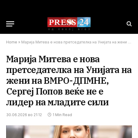
Home
»
Марија Митева е нова претседателка на Унијата на жени на ВМРО-ДПМНЕ, Сергеј Попов веќе не е лидер на младите сили
Марија Митева е нова
претседателка на Унијата на
жени на ВМРО-ДПМНЕ,
Сергеј Попов веќе не е
лидер на младите сили
30.06.2026 во 21:12
1 Min Read