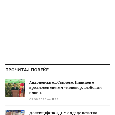
ПРОЧИТАЈ ПОВЕЌЕ
Андоновски од Смилево: Илинден е
вредносен систем – непокор, слобода и
иднина
02.08.2026 во 11:25
Делегација на СДСМ оддаде почит во