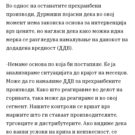
Во однос на останатите прехранбени
производи, Дурмиши појасни дека во овој
момент нема законска основа за интервенција
врз цените, но нагласи дека како можна идна
мерка се разгледува намалување на данокот на
додадена вредност (ДДВ).
-Немаме основа по која би постапиле. Ќе ја
анализираме ситуацијата до крајот на месецов.
Може да го намалиме ДДВ за прехранбените
производи. Како што реагиравме во делот на
горивата, така може да реагираме и во овој
сегмент. Нашите контроли се вршат врз
маржите што ги ставаат производителите,
трговците и дистрибутерите. Ако видиме дека
во вакви услови на криза и неизвесност, се