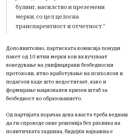
булинг, насилство и преземени
мерки, со цел целосна
транспарентност и отчетност.“
Дополнително, партиската комисија понуди
пакет од 10 итни мерки кои вклучуваат
воведување на унифицирани безбедносни
протоколи, итно вработување на психолози и
педагози каде што недостигаат, како и
формирање национален кризен штаб за
безбедност во образованието.
Од партијата порачаа дека власта треба веднаш
да ги спроведе овие решенија без разлика на
политичката заднина, бидејќи најважна е