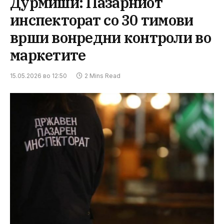
Дурмиши: Пазарниот
инспекторат со 30 тимови
врши вонредни контроли во
маркетите
15.05.2026 во 12:50
2 Mins Read