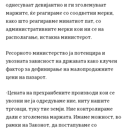
однесуваат девијантно и ги зголемуваат
маржите, ќе реагираме со соодветни мерки,
како што реагиравме минатиот пат, со
административните мерки кои ни се на
располагање, истакна министерот.
Ресорното министерство ја потенцира и
увозната зависност на државата како клучен
фактор за дефинирање на малопродажните
цени на пазарот.
-Цената на прехранбените производи кои се
увозни не ја одредуваме ние, ниту нашите
трговци, туку тие земји. Ние контролираме
дали е зголемена маржата. Имаме можност, во
рамки на Законот, да постапуваме со