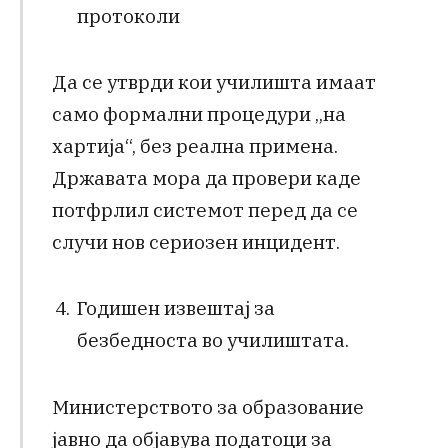
протоколи
Да се утврди кои училишта имаат
само формални процедури „на
хартија“, без реална примена.
Државата мора да провери каде
потфрлил системот перед да се
случи нов сериозен инцидент.
Годишен извештај за
безбедноста во училиштата.
Министерството за образование
јавно да објавува податоци за