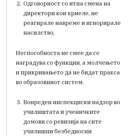
Одговорност со итна смена на
директори кои криеле, не
реагирале навреме и игнорирале
насилство,
Неспособноста не смее да се
наградува со функции, а молчењето
и прикривањето да не бидат пракса
во образовниот систем.
Вонреден инспекциски надзор во
училиштата и ученичките
домови со ревизија на сите
училишни безбедносни