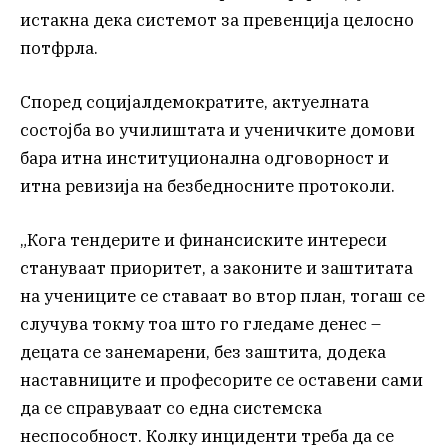
истакна дека системот за превенција целосно
потфрла.
Според социјалдемократите, актуелната
состојба во училиштата и ученичките домови
бара итна институционална одговорност и
итна ревизија на безбедносните протоколи.
„Кога тендерите и финансиските интереси
стануваат приоритет, а законите и заштитата
на учениците се ставаат во втор план, тогаш се
случува токму тоа што го гледаме денес –
децата се занемарени, без заштита, додека
наставниците и професорите се оставени сами
да се справуваат со една системска
неспособност. Колку инциденти треба да се