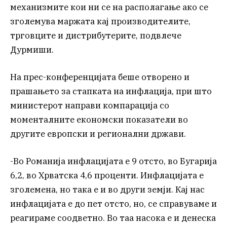
механизмите кои ни се на располагање ако се
зголемува маржата кај производителите,
трговците и дистрибутерите, подвлече
Дурмиши.
На прес-конференцијата беше отворено и
прашањето за стапката на инфлација, при што
министерот направи компарација со
моменталните економски показатели во
другите европски и регионални држави.
-Во Романија инфлацијата е 9 отсто, во Бугарија
6,2, во Хрватска 4,6 проценти. Инфлацијата е
зголемена, но така е и во други земји. Кај нас
инфлацијата е до пет отсто, но, се справуваме и
реагираме соодветно. Во таа насока е и денеска