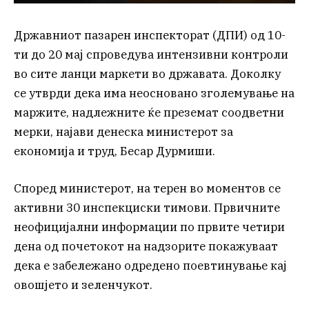
Државниот пазарен инспекторат (ДПИ) од 10-
ти до 20 мај спроведува интензивни контроли
во сите ланци маркети во државата. Доколку
се утврди дека има неосновано зголемување на
маржите, надлежните ќе преземат соодветни
мерки, најави денеска министерот за
економија и труд, Бесар Дурмиши.
Според министерот, на терен во моментов се
активни 30 инспекциски тимови. Првичните
неофицијални информации по првите четири
дена од почетокот на надзорите покажуваат
дека е забележано одредено поевтинување кај
овошјето и зеленчукот.