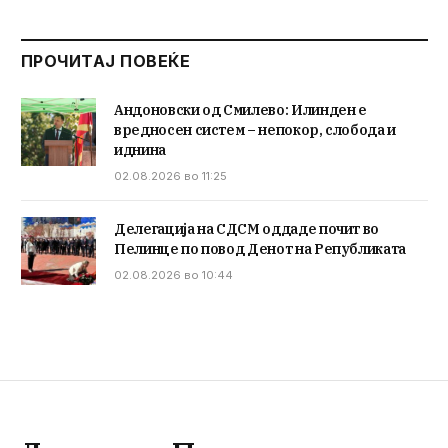
ПРОЧИТАЈ ПОВЕЌЕ
Андоновски од Смилево: Илинден е
вредносен систем – непокор, слобода и
иднина
02.08.2026 во 11:25
Делегација на СДСМ оддаде почит во
Пелинце по повод Денот на Републиката
02.08.2026 во 10:44