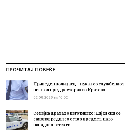
ПРОЧИТАЈ ПОВЕЌЕ
Приведен полицаец – пукал со службениот
пиштол пред ресторан во Кратово
02.08.2026 во 16:02
Семејна драма во неготинско: Пијан син се
самоповредил со остар предмет, па го
нападнал татка си