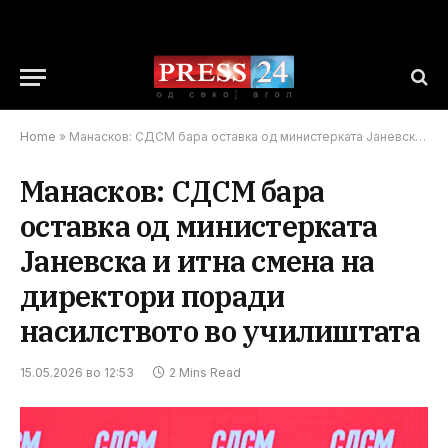
Home
»
Манасков: СДСМ бара оставка од министерката Јаневска и итна смена на директори поради насилството во училиштата
Манасков: СДСМ бара
оставка од министерката
Јаневска и итна смена на
директори поради
насилството во училиштата
15.05.2026 во 12:53
2 Mins Read