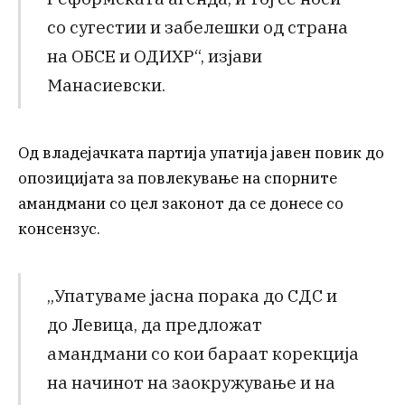
со сугестии и забелешки од страна
на ОБСЕ и ОДИХР“, изјави
Манасиевски.
Од владејачката партија упатија јавен повик до
опозицијата за повлекување на спорните
амандмани со цел законот да се донесе со
консензус.
„Упатуваме јасна порака до СДС и
до Левица, да предложат
амандмани со кои бараат корекција
на начинот на заокружување и на