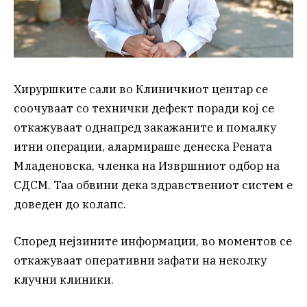
Хируршките сали во Клиничкиот центар се
соочуваат со технички дефект поради кој се
откажуваат однапред закажаните и помалку
итни операции, алармираше денеска Рената
Младеновска, членка на Извршниот одбор на
СДСМ. Таа обвини дека здравствениот систем е
доведен до колапс.
Според нејзините информации, во моментов се
откажуваат оперативни зафати на неколку
клучни клиники.