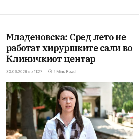
Младеновска: Сред лето не
работат хируршките сали во
Клиничкиот центар
30.06.2026 во 11:27
2 Mins Read