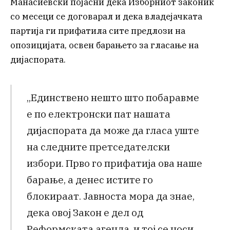
Манасиевски појасни дека Изборниот законик
со месеци се договарал и дека владејачката
партија ги прифатила сите предлози на
опозицијата, освен барањето за гласање на
дијаспората.
„Единствено нешто што побаравме
е по електронски пат нашата
дијаспората да може да гласа уште
на следните претседателски
избори. Прво го прифатија ова наше
барање, а денес истите го
блокираат. Јавноста мора да знае,
дека овој Закон е дел од
Реформската агенда, и тој се носи