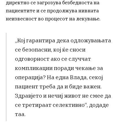
директно се загрозува безбедноста на
пациентите и се продолжува нивната
неизвесност во процесот на лекување.
„Кој гарантира дека одложувањата
се безопасни, кој ќе сноси
одговорност ако се случчат
компликации поради чекање за
операција? На една Влада, секој
пациент треба да и биде важен.
Здравјето и нечиј живот не смее да
се третираат селективно“, додаде
таа.