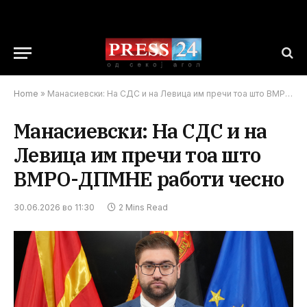
Home
»
Манасиевски: На СДС и на Левица им пречи тоа што ВМРО-ДПМНЕ работи чесно
Манасиевски: На СДС и на
Левица им пречи тоа што
ВМРО-ДПМНЕ работи чесно
30.06.2026 во 11:30
2 Mins Read