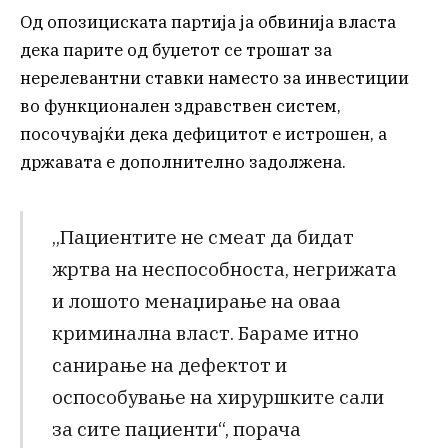
Од опозициската партија ја обвинија власта
дека парите од буџетот се трошат за
нерелевантни ставки наместо за инвестиции
во функционален здравствен систем,
посочувајќи дека дефицитот е истрошен, а
државата е дополнително задолжена.
„Пациентите не смеат да бидат
жртва на неспособноста, негрижата
и лошото менаџирање на оваа
криминална власт. Бараме итно
санирање на дефектот и
оспособување на хируршките сали
за сите пациенти“, порача