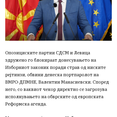
Опозициските партии СДСМ и Левица
здружено го блокираат донесувањето на
Изборниот законик поради страв од ниските
рејтинзи, обвини денеска портпаролот на
ВМРО-ДПМНЕ, Валентин Манасиевски. Според
него, со ваквиот чекор директно се загрозува
исполнувањето на обврските од европската
Реформска агенда.