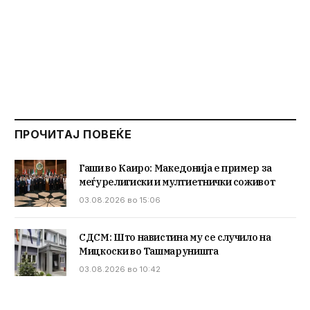
ПРОЧИТАЈ ПОВЕЌЕ
Гаши во Каиро: Македонија е пример за
меѓурелигиски и мултиетнички соживот
03.08.2026 во 15:06
СДСМ: Што навистина му се случило на
Мицкоски во Ташмаруништа
03.08.2026 во 10:42