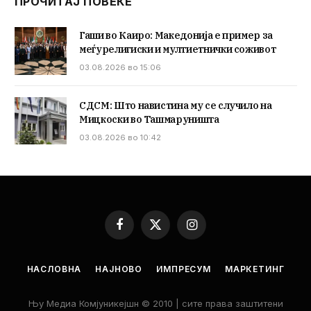
ПРОЧИТАЈ ПОВЕЌЕ
Гаши во Каиро: Македонија е пример за
меѓурелигиски и мултиетнички соживот
03.08.2026 во 15:06
СДСМ: Што навистина му се случило на
Мицкоски во Ташмаруништа
03.08.2026 во 10:42
Facebook
X
Instagram
(Twitter)
НАСЛОВНА
НАЈНОВО
ИМПРЕСУМ
МАРКЕТИНГ
Њу Медиа Комјуникејшн © 2010 | сите права заштитени