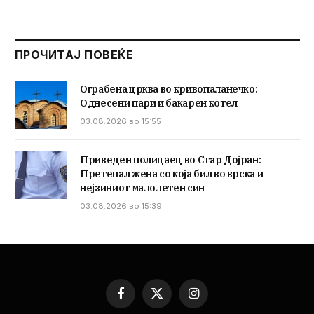
ПРОЧИТАЈ ПОВЕЌЕ
Ограбена црква во кривопаланечко:
Однесени пари и бакарен котел
03.08.2026 во 15:55
Приведен полицаец во Стар Дојран:
Претепал жена со која бил во врска и
нејзиниот малолетен син
03.08.2026 во 15:39
Facebook
X
Instagram
(Twitter)