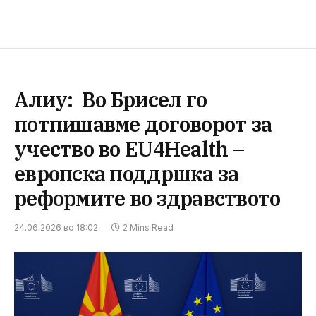
Алиу: Во Брисел го
потпишавме договорот за
учество во EU4Health –
европска поддршка за
реформите во здравството
24.06.2026 во 18:02
2 Mins Read