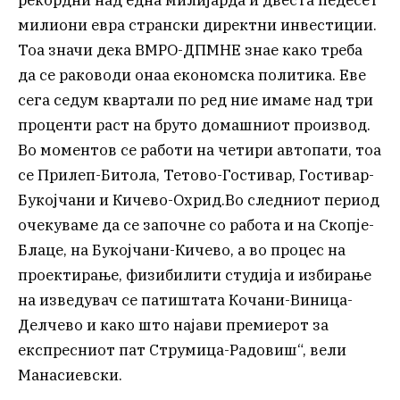
рекордни над една милијарда и двеста педесет
милиони евра странски директни инвестиции.
Тоа значи дека ВМРО-ДПМНЕ знае како треба
да се раководи онаа економска политика. Еве
сега седум квартали по ред ние имаме над три
проценти раст на бруто домашниот производ.
Во моментов се работи на четири автопати, тоа
се Прилеп-Битола, Тетово-Гостивар, Гостивар-
Букојчани и Кичево-Охрид.Во следниот период
очекуваме да се започне со работа и на Скопје-
Блаце, на Букојчани-Кичево, а во процес на
проектирање, физибилити студија и избирање
на изведувач се патиштата Кочани-Виница-
Делчево и како што најави премиерот за
експресниот пат Струмица-Радовиш“, вели
Манасиевски.