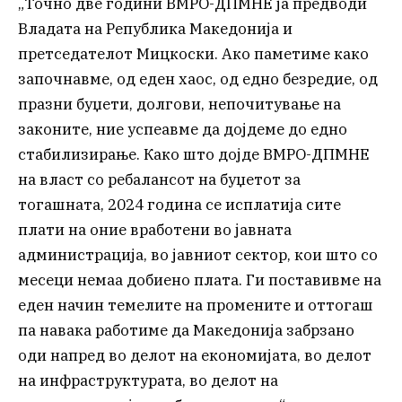
„Точно две години ВМРО-ДПМНЕ ја предводи
Владата на Република Македонија и
претседателот Мицкоски. Ако паметиме како
започнавме, од еден хаос, од едно безредие, од
празни буџети, долгови, непочитување на
законите, ние успеавме да дојдеме до едно
стабилизирање. Како што дојде ВМРО-ДПМНЕ
на власт со ребалансот на буџетот за
тогашната, 2024 година се исплатија сите
плати на оние вработени во јавната
администрација, во јавниот сектор, кои што со
месеци немаа добиено плата. Ги поставивме на
еден начин темелите на промените и оттогаш
па навака работиме да Македонија забрзано
оди напред во делот на економијата, во делот
на инфраструктурата, во делот на