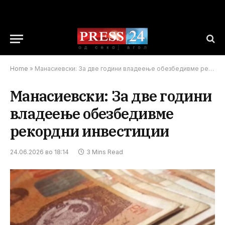
Home
»
Манасиевски: За две години владеење обезбедивме рекордни инвестиции
Манасиевски: За две години
владеење обезбедивме
рекордни инвестиции
24.06.2026 во 18:14
3 Mins Read