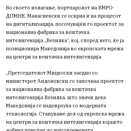
Во своето излагање, портпаролот на ВМРО-
ДПМНЕ, Манасиевски се осврна и на процесот
на дигитализација, посочувајќи го проектот за
национална фабрика за вештачка
интелигенција „Везилка“, кој, според него, ќе ја
позиционира Македонија во европската мрежа
на центри за вештачка интелигенција.
„Претседателот Мицкоски заедно со
министерот Андоновски го започнаа проектот
за национална фабрика за вештачка
интелигенција Везилка, што значи дека
Македонија се надоврзува со модерната
технологија. Стануваме дел од европска мрежа
на центри за вештачка интелигенција којашто
добива пристап до најсовремената