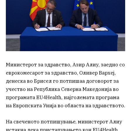
Министерот за здравство, Азир Алиу, заедно со
еврокомесарот за здравство, Оливер Вархеј,
денеска во Брисел го потпишаа договорот за
учество на Република Северна Македонија во
програмата EU4Health, најголемата програма
на Европската Унија во областа на здравството.
На свеченото потпишување, министерот Алиу
истакна дека пристапувањето кон EU4Health