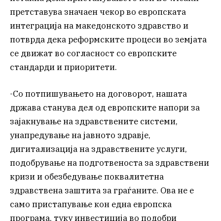
претставува значаен чекор во европската
интеграција на македонското здравство и
потврда дека реформските процеси во земјата
се движат во согласност со европските
стандарди и приоритети.
-Со потпишувањето на договорот, нашата
држава станува дел од европските напори за
зајакнување на здравствените системи,
унапредување на јавното здравје,
дигитализација на здравствените услуги,
подобрување на подготвеноста за здравствени
кризи и обезбедување поквалитетна
здравствена заштита за граѓаните. Ова не е
само пристапување кон една европска
програма, туку инвестиција во подобри