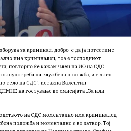
зборува за криминал, добро е да ја потсетиме
тално има криминалец, тоа е господинот
чи, повторно ќе кажам член на ИО на СДС
за злоупотреба на службена положба, и е член
но тело на СДС“, истакна Валентин
ПМНЕ на гостување во емисијата „За или
водството на СДС моментално има криминалец
жбена положба и моментално е во затвор. Тој