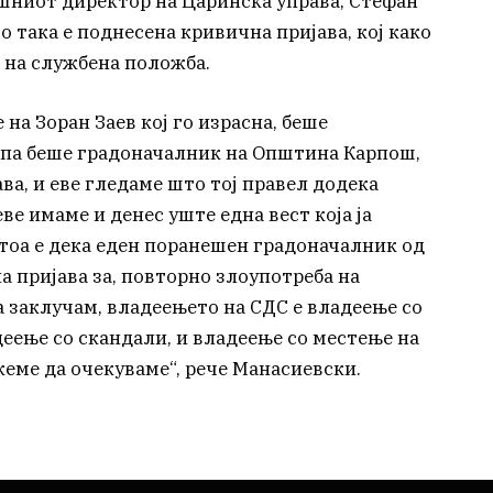
ешниот директор на Царинска управа, Стефан
о така е поднесена кривична пријава, кој како
 на службена положба.
 на Зоран Заев кој го израсна, беше
 па беше градоначалник на Општина Карпош,
ва, и еве гледаме што тој правел додека
еве имаме и денес уште една вест која ја
 тоа е дека еден поранешен градоначалник од
а пријава за, повторно злоупотреба на
 заклучам, владеењето на СДС е владеење со
еење со скандали, и владеење со местење на
жеме да очекуваме“, рече Манасиевски.