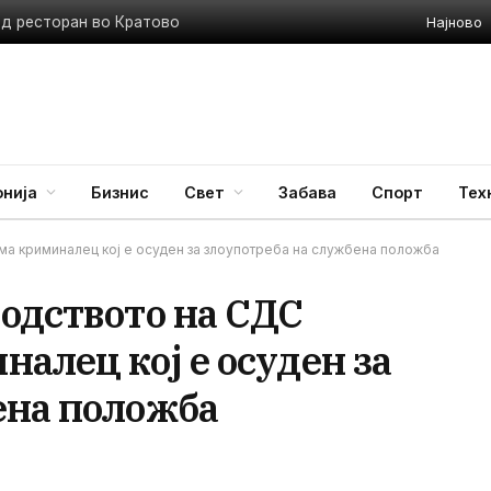
Најново
ед ресторан во Кратово
нија
Бизнис
Свет
Забава
Спорт
Тех
а криминалец кој е осуден за злоупотреба на службена положба
водството на СДС
алец кој е осуден за
ена положба