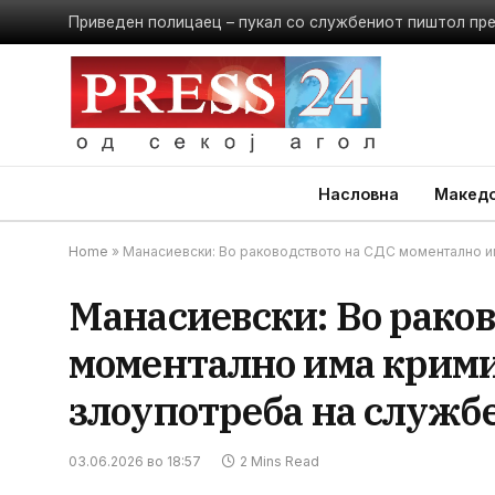
Приведен полицаец – пукал со службениот пиштол пр
Насловна
Македо
Home
»
Манасиевски: Во раководството на СДС моментално им
Манасиевски: Во рако
моментално има кримин
злоупотреба на служб
03.06.2026 во 18:57
2 Mins Read