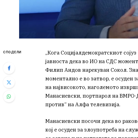
„Кога Социјалдемократскиот сојуз 
СПОДЕЛИ
јавноста дека во ИО на СДС момен
Филип Андов нарекуван Сокол. Зна
моментално е во затвор, е осуден 
на највисокото, наголемото изврш
Манасиевски, портпарол на ВМРО-Д
против“ на Алфа телевизија.
Манасиевски посочи дека во рако
кој е осуден за злоупотреба на слу