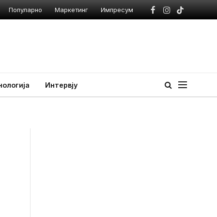
Популарно
Маркетинг
Импресум
Facebook
Instagram
TikTok
нологија
Интервју