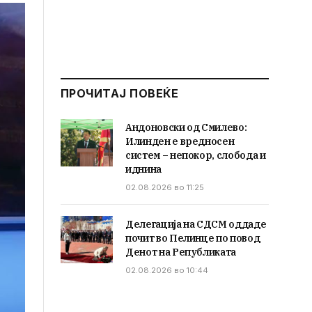
ПРОЧИТАЈ ПОВЕЌЕ
Андоновски од Смилево:
Илинден е вредносен
систем – непокор, слобода и
иднина
02.08.2026 во 11:25
Делегација на СДСМ оддаде
почит во Пелинце по повод
Денот на Републиката
02.08.2026 во 10:44