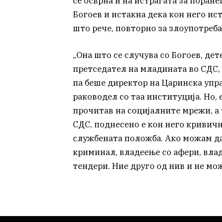
се осврна и на истрагата за поран
Богоев и истакна дека кон него ист
што рече, повторно за злоупотреба
„Она што се случува со Богоев, дете
претседател на младината во СДС,
па беше директор на Царинска упра
раководел со таа институција. Но, 
прочитав на социјалните мрежи, а
СДС, поднесено е кон него кривичн
службената положба. Ако можам да
криминал, владеење со афери, влад
тендери. Ние друго од нив и не мо