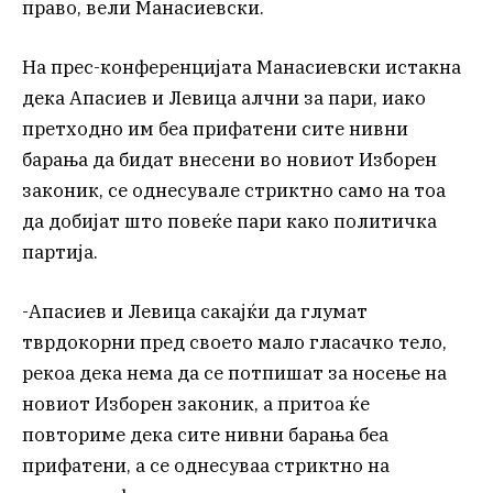
право, вели Манасиевски.
На прес-конференцијата Манасиевски истакна
дека Апасиев и Левица алчни за пари, иако
претходно им беа прифатени сите нивни
барања да бидат внесени во новиот Изборен
законик, се однесувале стриктно само на тоа
да добијат што повеќе пари како политичка
партија.
-Апасиев и Левица сакајќи да глумат
тврдокорни пред своето мало гласачко тело,
рекоа дека нема да се потпишат за носење на
новиот Изборен законик, а притоа ќе
повториме дека сите нивни барања беа
прифатени, а се однесуваа стриктно на