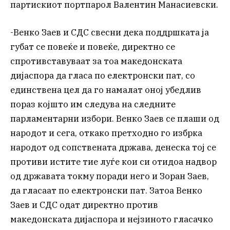
партискиот портпарол Валентин Манасиевски.
-Венко Заев и СДС свесни дека поддршката ја
губат се повеќе и повеќе, директно се
спротивставуваат за тоа македонската
дијаспора да гласа по електронски пат, со
единствена цел да го намалат оној убедлив
пораз којшто им следува на следните
парламентарни избори. Венко Заев се плаши од
народот и сега, откако претходно го избрка
народот од сопствената држава, денеска тој се
противи истите тие луѓе кои си отидоа надвор
од државата токму поради него и Зоран Заев,
да гласаат по електронски пат. Затоа Венко
Заев и СДС одат директно против
македонската дијаспора и нејзиното гласачко