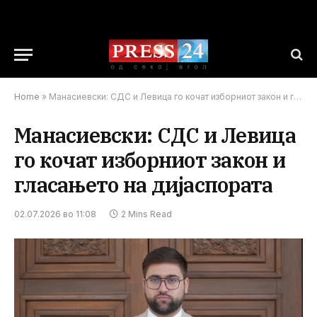
Home
»
Манасиевски: СДС и Левица го кочат изборниот закон и гласањето на дијаспората
Манасиевски: СДС и Левица
го кочат изборниот закон и
гласањето на дијаспората
02.07.2026 во 11:08
2 Mins Read