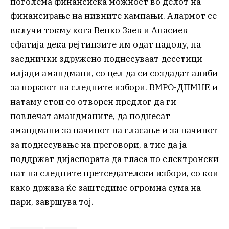
поголема финансиска можност во делот на
финансирање на нивните кампањи. Алармот се
вклучи токму кога Венко Заев и Апасиев
сфатија дека рејтинзите им одат надолу, па
заеднички здружено поднесуваат десетици
илјади амандмани, со цел да си создадат алиби
за поразот на следните избори. ВМРО-ДПМНЕ и
натаму стои со отворен предлог да ги
повлечат амандманите, да поднесат
амандмани за начинот на гласање и за начинот
за поднесување на преговори, а тие да ја
поддржат дијаспората да гласа по електронски
пат на следните претседателски избори, со кои
како држава ќе заштедиме огромна сума на
пари, завршува тој.