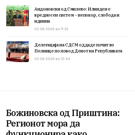
Андоновски од Смилево: Илинден е
вредносен систем – непокор, слобода и
иднина
02.08.2026 во 11:25
Делегација на СДСМ оддаде почит во
Пелинце по повод Денот на Републиката
02.08.2026 во 10:44
Божиновска од Приштина:
Регионот мора да
функционира како