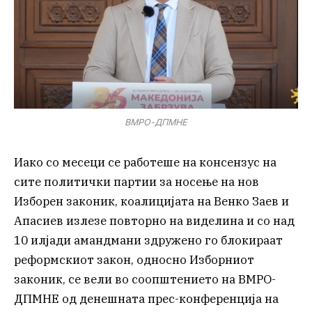
ВМРО-ДПМНЕ
Иако со месеци се работеше на консензус на
сите политички партии за носење на нов
Изборен законик, коалицијата на Венко Заев и
Апасиев излезе повторно на виделина и со над
10 илјади амандмани здружено го блокираат
реформскиот закон, односно Изборниот
законик, се вели во соопштението на ВМРО-
ДПМНЕ од денешната прес-конференција на