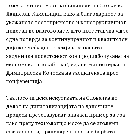
колега, министерот за финансии на Словачка,
Ладислав Каменицки, како и благодарност за
укажаното гостопримство и конструктивниот
пристап во разговорите, што претставува уште
една потврда за континуираниот и квалитетен
дијалог меѓу двете земји и за нашата
заедничка посветеност кон продлабочување на
економската соработка“, изјави министерката
Димитриеска-Кочоска на заедничката прес-
конференција.
Таа посочи дека искуствата на Словачка во
делот на дигитализацијата на даночните
процеси претставуваат значаен пример за тоа
како преку технологија може да се зголеми
ефикасноста, транспарентноста и борбата