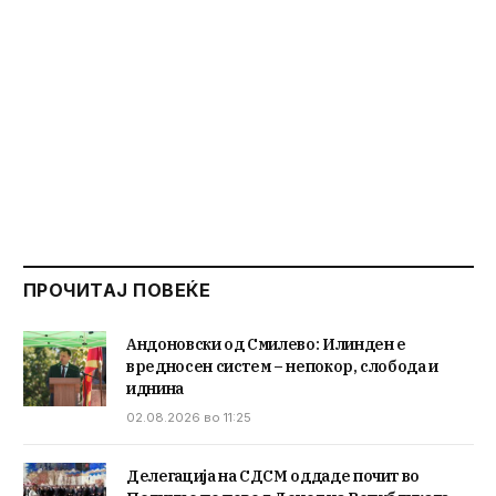
ПРОЧИТАЈ ПОВЕЌЕ
Андоновски од Смилево: Илинден е
вредносен систем – непокор, слобода и
иднина
02.08.2026 во 11:25
Делегација на СДСМ оддаде почит во