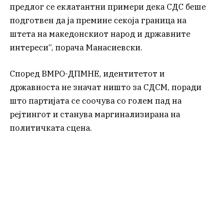
предлог се еклатантни примери дека СДС беше
подготвен да ја премине секоја граница на
штета на македонскиот народ и државните
интереси“, порача Манасиевски.
Според ВМРО-ДПМНЕ, идентитетот и
државноста не значат ништо за СДСМ, поради
што партијата се соочува со голем пад на
рејтингот и станува маргинализирана на
политичката сцена.