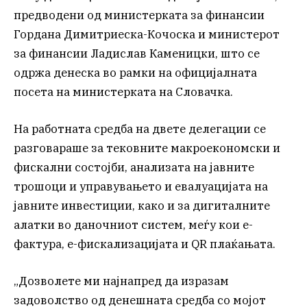
предводени од министерката за финансии
Гордана Димитриеска-Кочоска и министерот
за финансии Ладислав Каменицки, што се
одржа денеска во рамки на официјалната
посета на министерката на Словачка.
На работната средба на двете делегации се
разговараше за тековните макроекономски и
фискални состојби, анализата на јавните
трошоци и управувањето и евалуацијата на
јавните инвестиции, како и за дигиталните
алатки во даночниот систем, меѓу кои е-
фактура, е-фискализацијата и QR плаќањата.
„Дозволете ми најнапред да изразам
задоволство од денешната средба со мојот