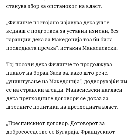
станува збор за опстанокот на власт.
„Филипче постојано изјавува дека уште
веднаш е подготвен за уставни измени, без
гаранции дека за Македонија тоа би била
последната пречка“, истакна Манасиевски.
Тој посочи дека Филипче го продолжува
планот на Зоран Заев за, како што рече,
„уништување на Македонија“, додворувајќи им
се на странски агенди. Манасиевски нагласи
дека претходните договори се доказ за
штетните политики на претходната власт.
„Преспанскиот договор, Договорот за
добрососедство со Бугарија, Францускиот