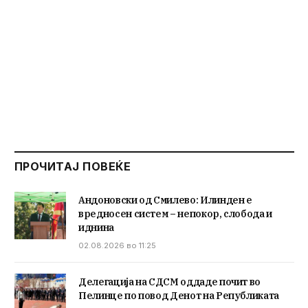
ПРОЧИТАЈ ПОВЕЌЕ
Андоновски од Смилево: Илинден е
вредносен систем – непокор, слобода и
иднина
02.08.2026 во 11:25
Делегација на СДСМ оддаде почит во
Пелинце по повод Денот на Републиката