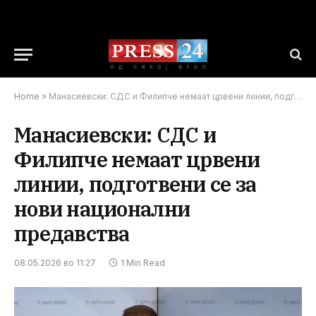
Home
»
Манасиевски: СДС и Филипче немаат црвени линии, подготвени се за нови национални предавства
Манасиевски: СДС и
Филипче немаат црвени
линии, подготвени се за
нови национални
предавства
08.05.2026 во 11:27
1 Min Read