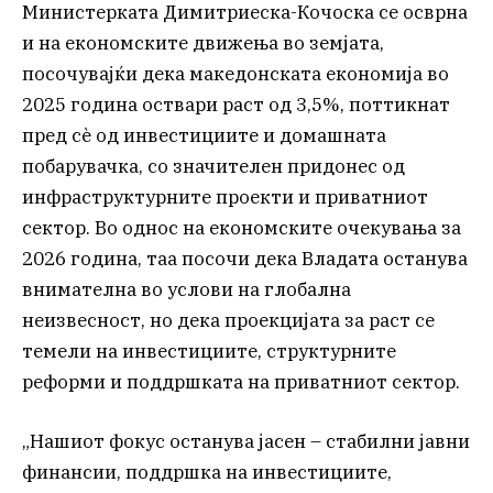
Министерката Димитриеска-Кочоска се осврна
и на економските движења во земјата,
посочувајќи дека македонската економија во
2025 година оствари раст од 3,5%, поттикнат
пред сè од инвестициите и домашната
побарувачка, со значителен придонес од
инфраструктурните проекти и приватниот
сектор. Во однос на економските очекувања за
2026 година, таа посочи дека Владата останува
внимателна во услови на глобална
неизвесност, но дека проекцијата за раст се
темели на инвестициите, структурните
реформи и поддршката на приватниот сектор.
„Нашиот фокус останува јасен – стабилни јавни
финансии, поддршка на инвестициите,