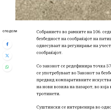
Собранието во рамките на 106. сед
СПОДЕЛИ
безбедност на сообраќајот на патиш
однесуваат на регулирање на учес
сообраќајот.
Со законот се редефинира точка 5
се употребуваат во Законот за без
предвид компаративните искуства н
на нови возила на пазарот, во која
тротинети.
Суштински се интервенира во однос