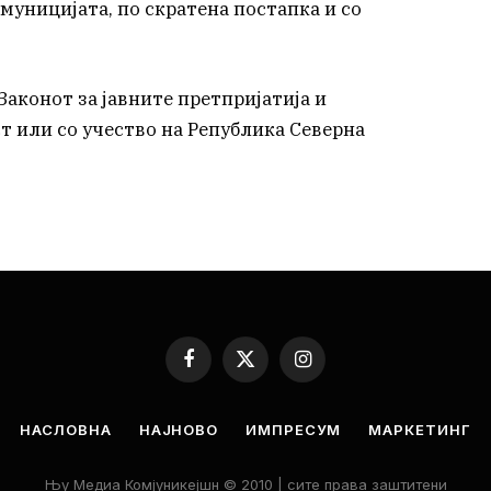
муницијата, по скратена постапка и со
Законот за јавните претпријатија и
т или со учество на Република Северна
Facebook
X
Instagram
(Twitter)
НАСЛОВНА
НАЈНОВО
ИМПРЕСУМ
МАРКЕТИНГ
Њу Медиа Комјуникејшн © 2010 | сите права заштитени