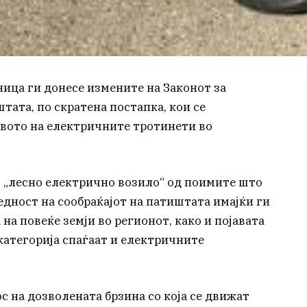
ница ги донесе измените на Законот за
тата, по скратена постапка, кои се
твото на електричните тротинети во
7 „лесно електрично возило“ од поимите што
бедност на сообраќајот на патиштата имајќи ги
а повеќе земји во регионот, како и појавата
 категорија спаѓаат и електричните
 на дозволената брзина со која се движат