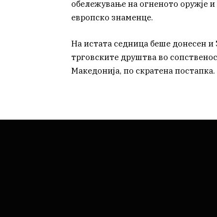
обележување на огненото оружје и 
европско знаменце.
На истата седница беше донесен и 
трговските друштва во сопственос
Македонија, по скратена постапка.