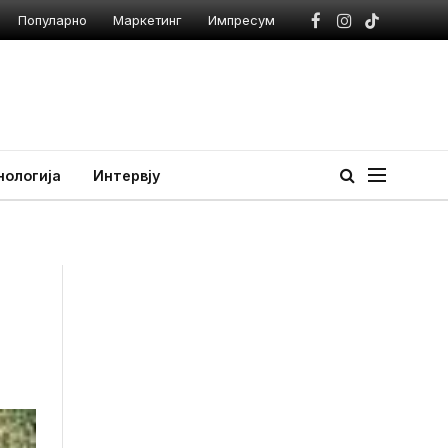
Популарно
Маркетинг
Импресум
Facebook
Instagram
TikTok
нологија
Интервју