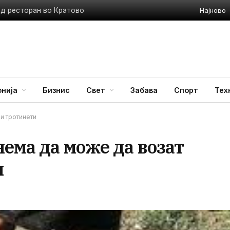
Најново
ед ресторан во Кратово
нија
Бизнис
Свет
Забава
Спорт
Тех
и тротинети
ема да може да возат
и