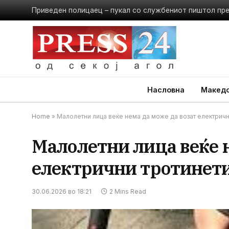
Приведен полицаец – пукал со службениот пиштол пр
Насловна
Македо
Home
»
Малолетни лица веќе нема да може да возат електричн
Малолетни лица веќе н
електрични тротинет
30.06.2026 во 18:21
2 Mins Read