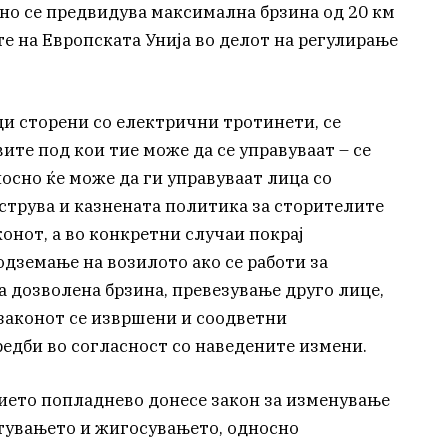
но се предвидува максимална брзина од 20 км
те на Европската Унија во делот на регулирање
ци сторени со електрични тротинети, се
ите под кои тие може да се управуваат – се
осно ќе може да ги управуваат лица со
острува и казнената политика за сторителите
онот, а во конкретни случаи покрај
одземање на возилото ако се работи за
а дозволена брзина, превезување друго лице,
 законот се извршени и соодветни
едби во согласност со наведените измени.
нието попладнево донесе закон за изменување
тувањето и жигосувањето, односно