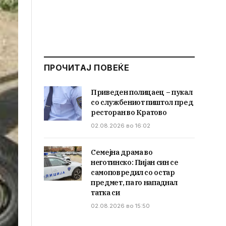
ПРОЧИТАЈ ПОВЕЌЕ
Приведен полицаец – пукал
со службениот пиштол пред
ресторан во Кратово
02.08.2026 во 16:02
Семејна драма во
неготинско: Пијан син се
самоповредил со остар
предмет, па го нападнал
татка си
02.08.2026 во 15:50