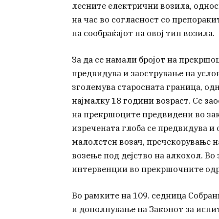
лесните електрични возила, однос
на час во согласност со препораки
на сообраќајот на овој тип возила.
За да се намали бројот на прекршо
предвидува и заострување на услов
зголемува старосната граница, одн
најмалку 18 години возраст. Се за
на прекршоците предвидени во зак
изречената глоба се предвидува и 
малолетен возач, пречекорување н
возење под дејство на алкохол. Во
интервенции во прекршочните одр
Во рамките на 109. седница Собра
и дополнување на Законот за испи