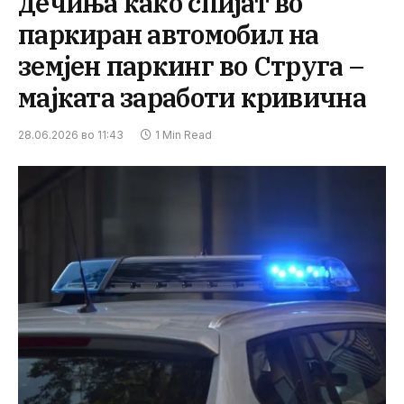
дечиња како спијат во
паркиран автомобил на
земјен паркинг во Струга –
мајката заработи кривична
28.06.2026 во 11:43
1 Min Read