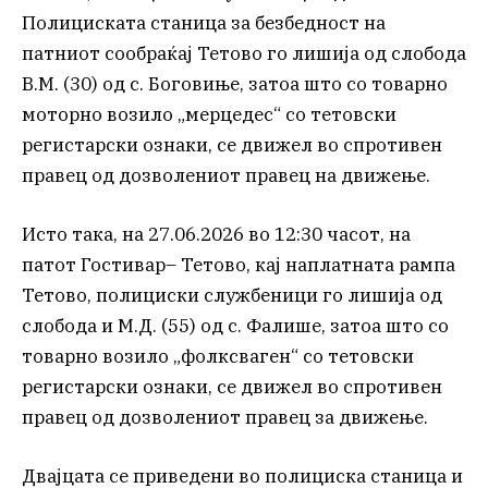
Полициската станица за безбедност на
патниот сообраќај Тетово го лишија од слобода
В.М. (30) од с. Боговиње, затоа што со товарно
моторно возило „мерцедес“ со тетовски
регистарски ознаки, се движел во спротивен
правец од дозволениот правец на движење.
Исто така, на 27.06.2026 во 12:30 часот, на
патот Гостивар– Тетово, кај наплатната рампа
Тетово, полициски службеници го лишија од
слобода и М.Д. (55) од с. Фалише, затоа што со
товарно возило „фолксваген“ со тетовски
регистарски ознаки, се движел во спротивен
правец од дозволениот правец за движење.
Двајцата се приведени во полициска станица и