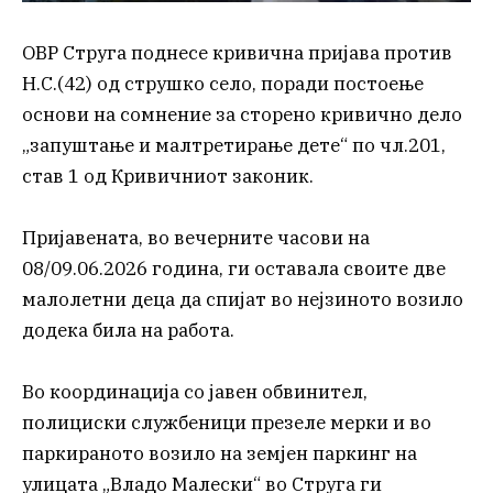
ОВР Струга поднесе кривична пријава против
Н.С.(42) од струшко село, поради постоење
основи на сомнение за сторено кривично дело
„запуштање и малтретирање дете“ по чл.201,
став 1 од Кривичниот законик.
Пријавената, во вечерните часови на
08/09.06.2026 година, ги оставала своите две
малолетни деца да спијат во нејзиното возило
додека била на работа.
Во координација со јавен обвинител,
полициски службеници презеле мерки и во
паркираното возило на земјен паркинг на
улицата „Владо Малески“ во Струга ги