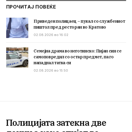
ПРОЧИТАЈ ПОВЕЌЕ
Приведен полицаец – пукал со службениот
пиштол пред ресторан во Кратово
02.08.2026 во 16:02
Семејна драма во неготинско: Пијан син се
самоповредил со остар предмет, па го
нападнал татка си
02.08.2026 во 15:50
Полицијата затекна две