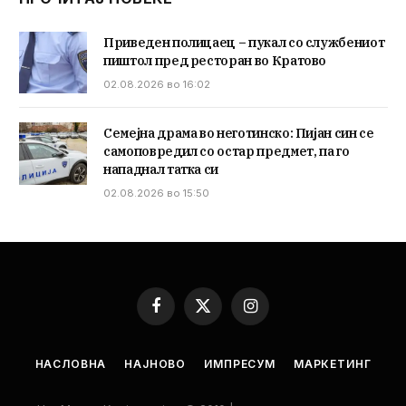
Приведен полицаец – пукал со службениот
пиштол пред ресторан во Кратово
02.08.2026 во 16:02
Семејна драма во неготинско: Пијан син се
самоповредил со остар предмет, па го
нападнал татка си
02.08.2026 во 15:50
Facebook
X
Instagram
(Twitter)
НАСЛОВНА
НАЈНОВО
ИМПРЕСУМ
МАРКЕТИНГ