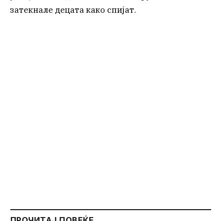
затекнале децата како спијат.
ПРОЧИТАЈ ПОВЕЌЕ