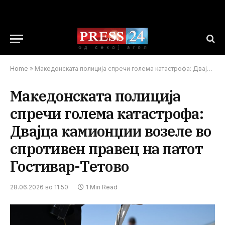
Home
»
Македонската полиција спречи голема катастрофа: Двајца камионџии возеле во спротивен правец на патот Гостивар-Тетово
Македонската полиција
спречи голема катастрофа:
Двајца камионџии возеле во
спротивен правец на патот
Гостивар-Тетово
28.06.2026 во 11:50
1 Min Read