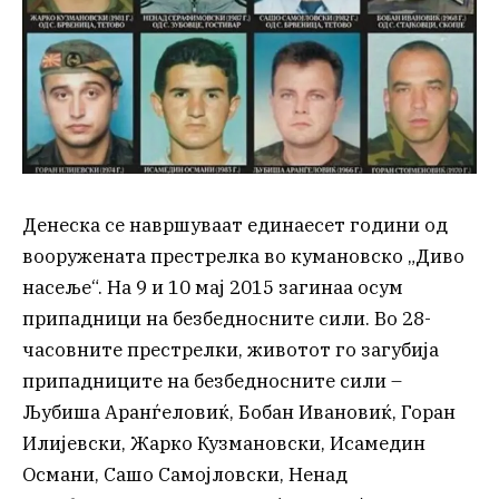
Денеска се навршуваат единаесет години од
вооружената престрелка во кумановско „Диво
насеље“. На 9 и 10 мај 2015 загинаа осум
припадници на безбедносните сили. Во 28-
часовните престрелки, животот го загубија
припадниците на безбедносните сили –
Љубиша Аранѓеловиќ, Бобан Ивановиќ, Горан
Илијевски, Жарко Кузмановски, Исамедин
Османи, Сашо Самојловски, Ненад