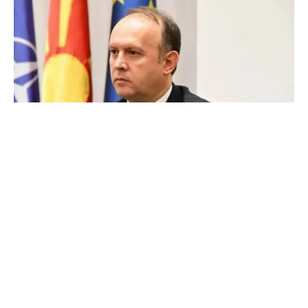
Денот на Европа ни го враќа вниманието кон
моќта на европската идеја, еден визионерски
проект којшто го изгради мирот, единството и
стабилноста во континент кој едно време беше
поделен од конфликти, се вели во честитката
на претседателот на Собранието Африм Гаши