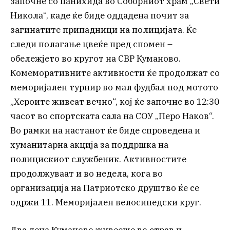
започне со панихида во Соборниот храм „Свети
Никола“, каде ќе биде оддадена почит за
загинатите припадници на полицијата. Ќе
следи полагање цвеќе пред спомен –
обележјето во кругот на СВР Куманово.
Комеморативните активности ќе продолжат со
меморијален турнир во мал фудбал под мотото
„Хероите живеат вечно“, кој ќе започне во 12:30
часот во спортската сала на СОУ „Перо Наков“.
Во рамки на настанот ќе биде спроведена и
хуманитарна акција за поддршка на
полицискиот службеник. Активностите
продолжуваат и во недела, кога во
организација на Патриотско друштво ќе се
одржи 11. Меморијален велосипедски круг.