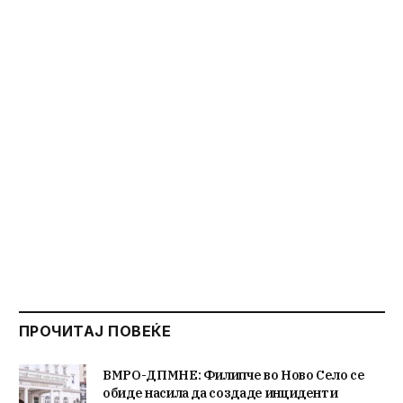
ПРОЧИТАЈ ПОВЕЌЕ
ВМРО-ДПМНЕ: Филипче во Ново Село се
обиде насила да создаде инцидент и