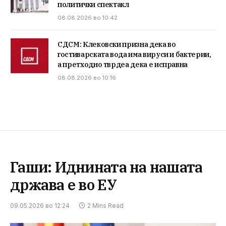
политички спектакл
08.08.2026 во 10:42
СДСМ: Клековски призна дека во
гостиварската вода има вируси и бактерии,
а претходно тврдеа дека е исправна
08.08.2026 во 10:16
Гаши: Иднината на нашата
држава е во ЕУ
09.05.2026 во 12:24
2 Mins Read