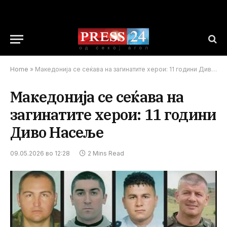
Home
»
Македонија се сеќава на загинатите херои: 11 години Диво Насеље
Македонија се сеќава на
загинатите херои: 11 години
Диво Насеље
09.05.2026 во 12:28
2 Mins Read