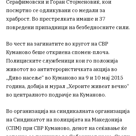
Серафимовски и Горан Стојменовиќ, кои
посмртно се одликувани со медали за
храброст. Во престрелката имаше и 37
повредени припадници на безбедносните сили.
Во чест на загинатите во кругот на СВР
Куманово беше откриена спомен-плоча.
Полициските службеници кои го положија
животот во антитерористичката акција во
„Диво насеље“ во Куманово на 9 и 10 мај 2015
година, добија и мурал „Хероите живеат вечно“
во централното подрачје на Куманово.
Во организација на синдикалната организација
на Синдикатот на полицијата на Македонија
(СПМ) при СВР Куманово, денот на сеќавање ќе