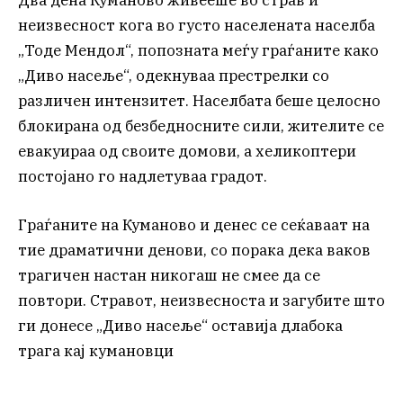
Два дена Куманово живееше во страв и
неизвесност кога во густо населената населба
„Тоде Мендол“, попозната меѓу граѓаните како
„Диво насеље“, одекнуваа престрелки со
различен интензитет. Населбата беше целосно
блокирана од безбедносните сили, жителите се
евакуираа од своите домови, а хеликоптери
постојано го надлетуваа градот.
Граѓаните на Куманово и денес се сеќаваат на
тие драматични денови, со порака дека ваков
трагичен настан никогаш не смее да се
повтори. Стравот, неизвесноста и загубите што
ги донесе „Диво насеље“ оставија длабока
трага кај кумановци