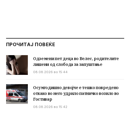
ПРОЧИТАЈ ПОВЕЌЕ
Одземени пет деца во Велес, родителите
лишени од слобода за запуштање
08.08.2026 во 15:44
Осумгодишно девојче е тешко повредено
откако во него удрило патничко возило во
Гостивар
08.08.2026 во 15:42