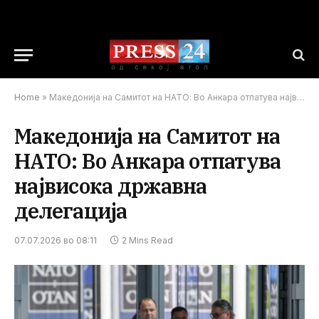
Home
»
Македонија на Самитот на НАТО: Во Анкара отпатува највисока државна делегација
Македонија на Самитот на
НАТО: Во Анкара отпатува
највисока државна
делегација
07.07.2026 во 08:11
2 Mins Read