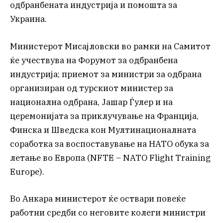
одбранбената индустрија и помошта за
Украина.
Министерот Мисајловски во рамки на Самитот
ќе учествува на Форумот за одбранбена
индустрија; приемот за министри за одбрана
организиран од турскиот министер за
национална одбрана, Јашар Ѓулер и на
церемонијата за приклучување на Франција,
Финска и Шведска кон Мултинационалната
соработка за воспоставување на НАТО обука за
летање во Европа (NFTE – NATO Flight Training
Europe).
Во Анкара министерот ќе оствари повеќе
работни средби со неговите колеги министри