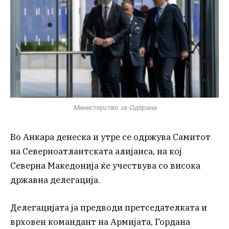
Министерство за Одбрана
Во Анкара денеска и утре се одржува Самитот
на Северноатлантската алијанса, на кој
Северна Македонија ќе учествува со висока
државна делегација.
Делегацијата ја предводи претседателката и
врховен командант на Армијата, Гордана