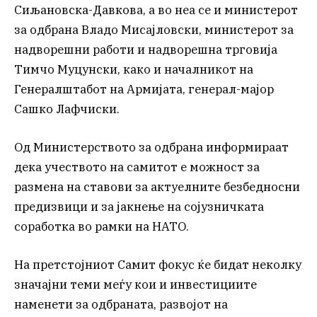
Сиљановска-Давкова, а во неа се и министерот
за одбрана Владо Мисајловски, министерот за
надворешни работи и надворешна трговија
Тимчо Муцунски, како и началникот на
Генералштабот на Армијата, генерал-мајор
Сашко Лафчиски.
Од Министерството за одбрана информираат
дека учеството на самитот е можност за
размена на ставови за актуелните безбедносни
предизвици и за јакнење на сојузничката
соработка во рамки на НАТО.
На претстојниот Самит фокус ќе бидат неколку
значајни теми меѓу кои и инвестициите
наменети за одбраната, развојот на