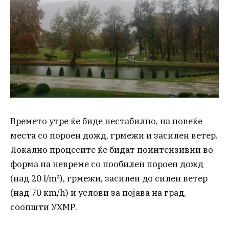
Времето утре ќе биде нестабилно, на повеќе
места со пороен дожд, грмежи и засилен ветер.
Локално процесите ќе бидат поинтензивни во
форма на невреме со пообилен пороен дожд
(над 20 l/m²), грмежи, засилен до силен ветер
(над 70 кm/h) и услови за појава на град,
соопшти УХМР.