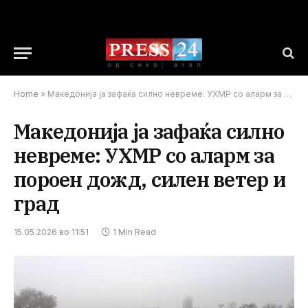
Home
»
Македонија ја зафаќа силно невреме: УХМР со аларм за пороен дожд, силен ветер и град
Македонија ја зафаќа силно
невреме: УХМР со аларм за
пороен дожд, силен ветер и
град
15.05.2026 во 11:51
1 Min Read