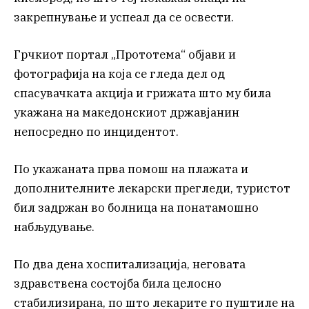
закрепнување и успеал да се освести.
Грчкиот портал „Прототема“ објави и
фотографија на која се гледа дел од
спасувачката акција и грижата што му била
укажана на македонскиот државјанин
непосредно по инцидентот.
По укажаната прва помош на плажата и
дополнителните лекарски прегледи, туристот
бил задржан во болница на понатамошно
набљудување.
По два дена хоспитализација, неговата
здравствена состојба била целосно
стабилизирана, по што лекарите го пуштиле на