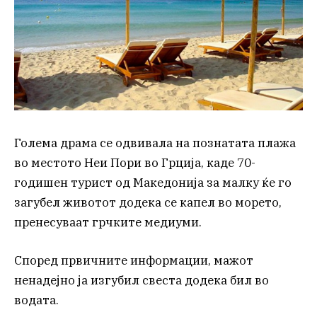
Голема драма се одвивала на познатата плажа
во местото Неи Пори во Грција, каде 70-
годишен турист од Македонија за малку ќе го
загубел животот додека се капел во морето,
пренесуваат грчките медиуми.
Според првичните информации, мажот
ненадејно ја изгубил свеста додека бил во
водата.