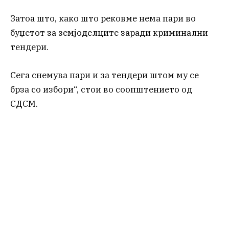
Затоа што, како што рековме нема пари во
буџетот за земјоделците заради криминални
тендери.
Сега снемува пари и за тендери штом му се
брза со избори“, стои во соопштението од
СДСМ.