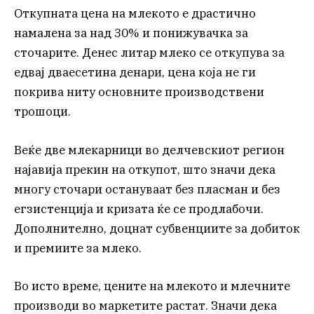
Откупната цена на млекото е драстично
намалена за над 30% и понижувачка за
сточарите. Денес литар млеко се откупува за
едвај дваесетина денари, цена која не ги
покрива ниту основните производствени
трошоци.
Веќе две млекарници во делчевскиот регион
најавија прекин на откупот, што значи дека
многу сточари остануваат без пласман и без
егзистенција и кризата ќе се продлабочи.
Дополнително, доцнат субвенциите за добиток
и премиите за млеко.
Во исто време, цените на млекото и млечните
производи во маркетите растат. Значи дека