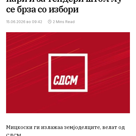
се брза со избори
15.06.2026 во 09:42
2 Mins Read
Мицкоски ги излажаа земјоделците, велат од
СДСМ.