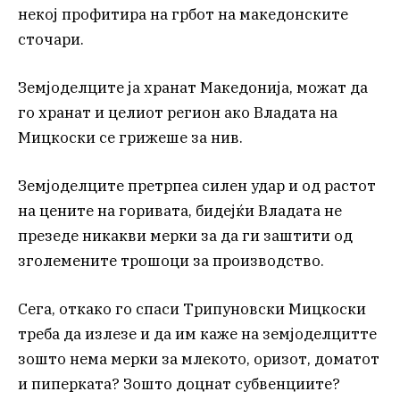
некој профитира на грбот на македонските
сточари.
Земјоделците ја хранат Македонија, можат да
го хранат и целиот регион ако Владата на
Мицкоски се грижеше за нив.
Земјоделците претрпеа силен удар и од растот
на цените на горивата, бидејќи Владата не
презеде никакви мерки за да ги заштити од
зголемените трошоци за производство.
Сега, откако го спаси Трипуновски Мицкоски
треба да излезе и да им каже на земјоделцитте
зошто нема мерки за млекото, оризот, доматот
и пиперката? Зошто доцнат субвенциите?