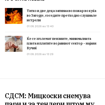
Татко и две деца загинаа во пожар во куќа
во Загорје, соседите претходно слушнале
истрели
01.08.2026 во 13:40
Ќе се зголемат пензиите, минималната
плата и платите во јавниот сектор – најави
Вучиќ
01.08.2026 во 13:29
СДСМ: Мицкоски снемува
пари и за тендери штом му