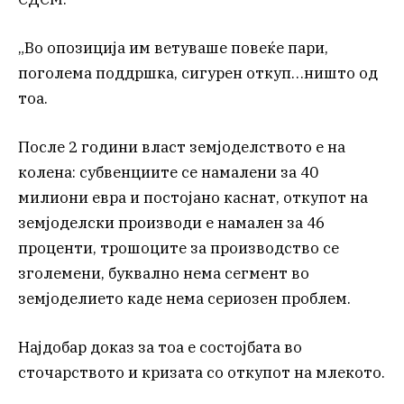
„Во опозиција им ветуваше повеќе пари,
поголема поддршка, сигурен откуп…ништо од
тоа.
После 2 години власт земјоделството е на
колена: субвенциите се намалени за 40
милиони евра и постојано каснат, откупот на
земјоделски производи е намален за 46
проценти, трошоците за производство се
зголемени, буквално нема сегмент во
земјоделието каде нема сериозен проблем.
Најдобар доказ за тоа е состојбата во
сточарството и кризата со откупот на млекото.