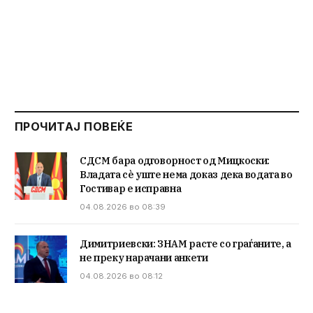
ПРОЧИТАЈ ПОВЕЌЕ
СДСМ бара одговорност од Мицкоски:
Владата сè уште нема доказ дека водата во
Гостивар е исправна
04.08.2026 во 08:39
Димитриевски: ЗНАМ расте со граѓаните, а
не преку нарачани анкети
04.08.2026 во 08:12