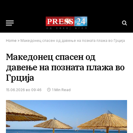
Home
»
Македонец спасен од давење на позната плажа во Грција
Македонец спасен од
давење на позната плажа во
Грција
15.06.2026 во 09:46
1 Min Read