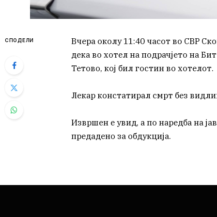
Вчера околу 11:40 часот во СВР Ск
СПОДЕЛИ
дека во хотел на подрачјето на Бит
Тетово, кој бил гостин во хотелот.
Лекар констатирал смрт без видли
Извршен е увид, а по наредба на ј
предадено за обдукција.