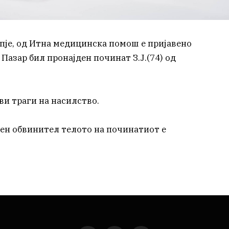
опје, од Итна медицинска помош е пријавено
 Пазар бил пронајден починат З.Ј.(74) од
ви траги на насилство.
авен обвинител телото на починатиот е