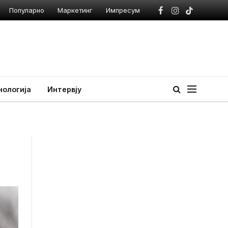
Популарно
Маркетинг
Импресум
Facebook
Instagram
TikTok
нологија
Интервју