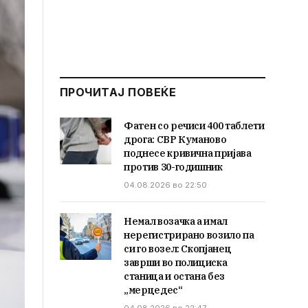
ПРОЧИТАЈ ПОВЕЌЕ
Фатен со речиси 400 таблети
дрога: СВР Куманово
поднесе кривична пријава
против 30-годишник
04.08.2026 во 22:50
Немал возачка а имал
нерегистрирано возило па
си го возел: Скопјанец
заврши во полициска
станица и остана без
„мерцедес“