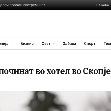
Најново
Италија воведува црвен аларм за сите 27 поголеми градови поради екстремниот топлотен бран
нија
Бизнис
Свет
Забава
Спорт
Тех
очинат во хотел во Скопје