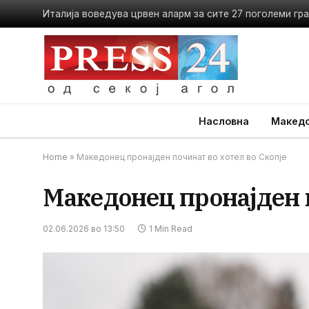
Насловна
Македо
Home
»
Македонец пронајден починат во хотел во Скопје
Македонец пронајден п
02.06.2026 во 13:50
1 Min Read