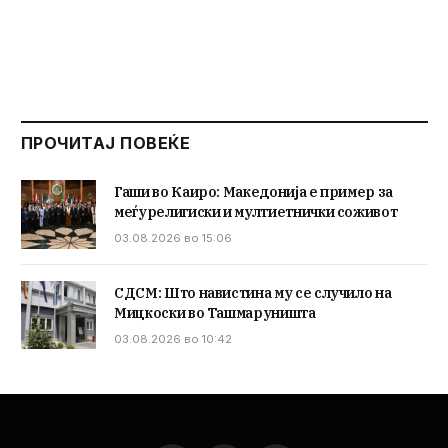
ПРОЧИТАЈ ПОВЕЌЕ
Гаши во Каиро: Македонија е пример за
меѓурелигиски и мултиетнички соживот
03.08.2026 во 15:06
СДСМ: Што навистина му се случило на
Мицкоски во Ташмаруништа
03.08.2026 во 10:42