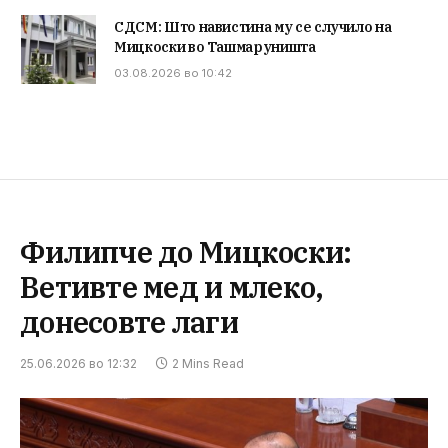
СДСМ: Што навистина му се случило на
Мицкоски во Ташмаруништа
03.08.2026 во 10:42
Филипче до Мицкоски:
Ветивте мед и млеко,
донесовте лаги
25.06.2026 во 12:32
2 Mins Read