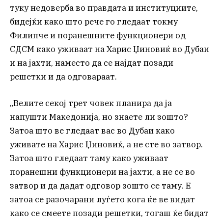
туку недоверба во правдата и институциите,
бидејќи како што рече го гледаат токму
Филипче и поранешните функционери од
СДСМ како уживаат на Харис Џиновиќ во Дубаи
и на јахти, наместо да се најдат позади
решетки и да одговараат.
„Велите секој трет човек планира да ја
напушти Македонија, но знаете ли зошто?
Затоа што ве гледаат вас во Дубаи како
уживате на Харис Џиновиќ, а не сте во затвор.
Затоа што гледаат таму како уживаат
поранешни функционери на јахти, а не се во
затвор и да дадат одговор зошто се таму. Е
затоа се разочарани луѓето кога ќе ве видат
како се смеете позади решетки, тогаш ќе бидат