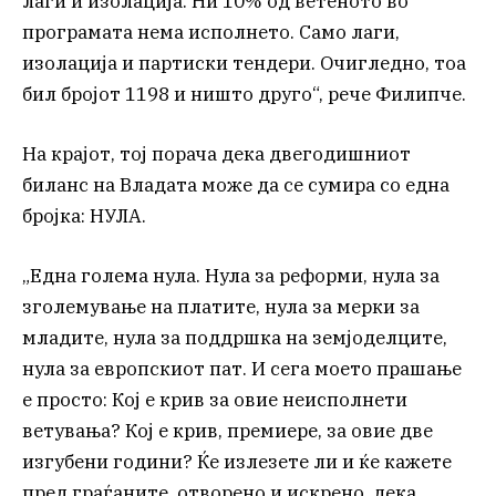
лаги и изолација. Ни 10% од ветеното во
програмата нема исполнето. Само лаги,
изолација и партиски тендери. Очигледно, тоа
бил бројот 1198 и ништо друго“, рече Филипче.
На крајот, тој порача дека двегодишниот
биланс на Владата може да се сумира со една
бројка: НУЛА.
„Една голема нула. Нула за реформи, нула за
зголемување на платите, нула за мерки за
младите, нула за поддршка на земјоделците,
нула за европскиот пат. И сега моето прашање
е просто: Кој е крив за овие неисполнети
ветувања? Кој е крив, премиере, за овие две
изгубени години? Ќе излезете ли и ќе кажете
пред граѓаните, отворено и искрено, дека