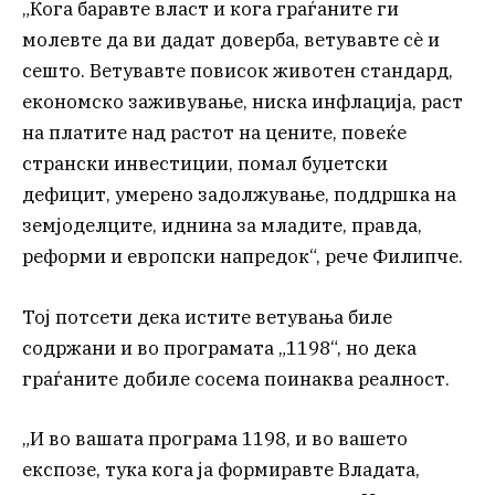
„Кога баравте власт и кога граѓаните ги
молевте да ви дадат доверба, ветувавте сè и
сешто. Ветувавте повисок животен стандард,
економско заживување, ниска инфлација, раст
на платите над растот на цените, повеќе
странски инвестиции, помал буџетски
дефицит, умерено задолжување, поддршка на
земјоделците, иднина за младите, правда,
реформи и европски напредок“, рече Филипче.
Тој потсети дека истите ветувања биле
содржани и во програмата „1198“, но дека
граѓаните добиле сосема поинаква реалност.
„И во вашата програма 1198, и во вашето
експозе, тука кога ја формиравте Владата,