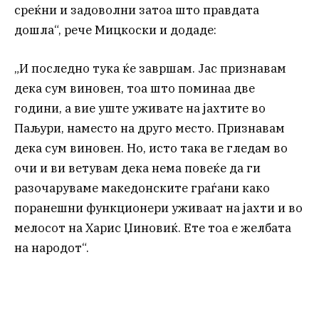
среќни и задоволни затоа што правдата
дошла“, рече Мицкоски и додаде:
„И последно тука ќе завршам. Јас признавам
дека сум виновен, тоа што поминаа две
години, а вие уште уживате на јахтите во
Паљури, наместо на друго место. Признавам
дека сум виновен. Но, исто така ве гледам во
очи и ви ветувам дека нема повеќе да ги
разочаруваме македонските граѓани како
поранешни функционери уживаат на јахти и во
мелосот на Харис Џиновиќ. Ете тоа е желбата
на народот“.