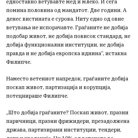
едноставно ветувавте мед и млеко. И сега
помина половина од мандатот. Две години. А
денес вистината е сурова. Ниту едно од овие
ветувања не испорачавте. Граѓаните не добија
подобар живот, не добија повисок стандард, не
добија функционални институции, не добија
правда и не добија европска иднина“, истакна
Филипче.
Наместо ветениот напредок, граѓаните добија
поскап живот, партизација и корупција,
потецнираше Филипче.
„Што добија граѓаните? Поскап живот, празни
паричници, празни фрижидери, презадолжена
држава, партизирани институции, тендери,