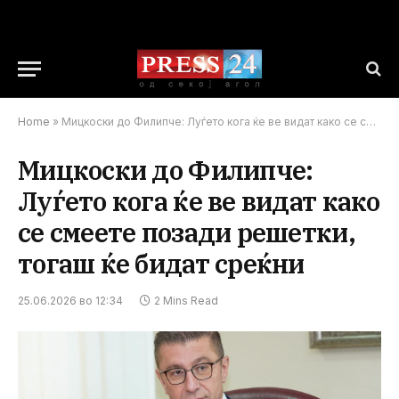
Home
»
Мицкоски до Филипче: Луѓето кога ќе ве видат како се смеете позади решетки, тогаш ќе бидат среќни
Мицкоски до Филипче:
Луѓето кога ќе ве видат како
се смеете позади решетки,
тогаш ќе бидат среќни
25.06.2026 во 12:34
2 Mins Read