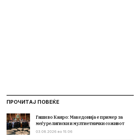
ПРОЧИТАЈ ПОВЕЌЕ
Гаши во Каиро: Македонија е пример за
меѓурелигиски и мултиетнички соживот
03.08.2026 во 15:06