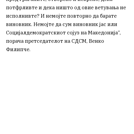
потфрливте и дека ништо од овие ветувања не
исполнивте? И немојте повторно да барате
виновник. Немојте да сум виновник јас или
Социјалдемократскиот сојуз на Македонија“,
порача претседателот на СДСМ, Венко
Филипче.