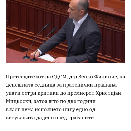
Претседателот на СДСМ, д-р Венко Филипче, на
денешната седница за пратенички прашања
упати остри критики до премиерот Христијан
Мицкоски, затоа што по две години
власт нема исполнето ниту едно од
ветувањата дадено пред граѓаните.